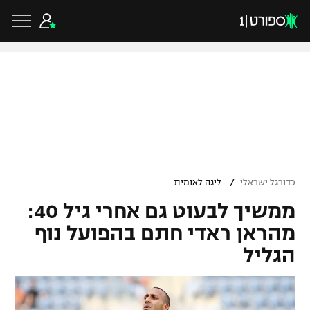
כדורגל ישראלי
ליגת העל
כדורגל עולמי
/
כדורגל ישראלי
ליגה לאומית
ליגה לאומית
ממשיך לבעוט גם אחרי גיל 40:
ליגת האלופות
כדורסל ישראלי
גביע הטוטו
מהראן ראדי חתם בהפועל נוף
ליגה אירופית
הגליל
ליגת ווינר סל
ליגיונרים
כדורסל עולמי
ליגה אנגלית
ליגה לאומית
גביע המדינה
NBA
ליגה גרמנית
ענפים נוספים