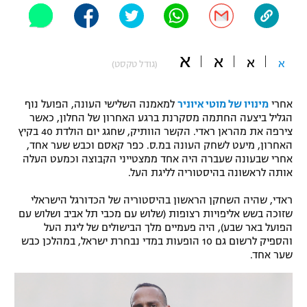
"מחצית בשכונה" – פודקאסט
אופניים
א
א
ספורט מוטורי
א
א
משתתפים וזוכים בפרסים
(גודל טקסט)
כדורמים
אחרי
מינויו של מוטי איוניר
למאמנה השלישי העונה, הפועל נוף
תקנון משתתפים וזוכים בפרסים
טניס
הגליל ביצעה החתמה מסקרנת ברגע האחרון של החלון, כאשר
פוטבול אמריקאי NFL
צירפה את מהראן ראדי. הקשר הוותיק, שחגג יום הולדת 40 בקיץ
תקנון עבור פעילות אלקטרה
האחרון, מיעט לשחק העונה במ.ס. כפר קאסם וכבש שער אחד,
גיימינג E-Sports
אחרי שבעונה שעברה היה אחד ממצטייני הקבוצה וכמעט העלה
בייסבול MLB
תקנון עבור פעילות ספורט 1 – "מרלן"
אותה לראשונה בהיסטוריה לליגת העל.
ספורט אתגרי ואקסטרים
ראדי, שהיה השחקן הראשון בהיסטוריה של הכדורגל הישראלי
תנאי שימוש
שזוכה בשש אליפויות רצופות (שלוש עם מכבי תל אביב ושלוש עם
אומנויות לחימה
הפועל באר שבע), היה פעמיים מלך הבישולים של ליגת העל
והספיק לרשום גם 10 הופעות במדי נבחרת ישראל, במהלכן כבש
מדיניות פרטיות
שער אחד.
גיימינג E-Sports
תקנון פעילות ספורט 1