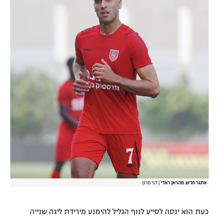
רשיון להקרנה פומבית לבית עסק
הצטרפות לחבילת הערוצים
לוח דרושים – ג'ובנט
תגיות
המגזין
אתגר חדש. מהראן ראדי
|
דני מרון
כעת הוא ינסה לסייע לנוף הגליל להימנע מירידת ליגה שנייה