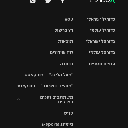
כדורגל ישראלי
VOD
כדורגל עולמי
רץ ברשת
ליגת העל
כדורסל ישראלי
תוצאות
ליגת
ליגה לאומית
האלופות
כדורסל עולמי
לוח שידורים
ליגת ווינר
סל
גביע הטוטו
ענפים נוספים
ברחבה
ליגה
NBA
אירופית
"מעל הליגה" – פודקאסט
ליגה לאומית
ליגיונרים
טניס
יורוליג
ליגה אנגלית
"מחצית בשכונה" – פודקאסט
כדורסל נשים
גביע המדינה
כדוריד
יורוקאפ
ליגה גרמנית
משתתפים וזוכים
בפרסים
מכבי תל
נבחרת
כדורעף
אביב
ישראל
ליגה
טניס
ספרדית
תקנון משתתפים
שחייה
הפועל חולון
מכבי חיפה
וזוכים בפרסים
גיימינג E-Sports