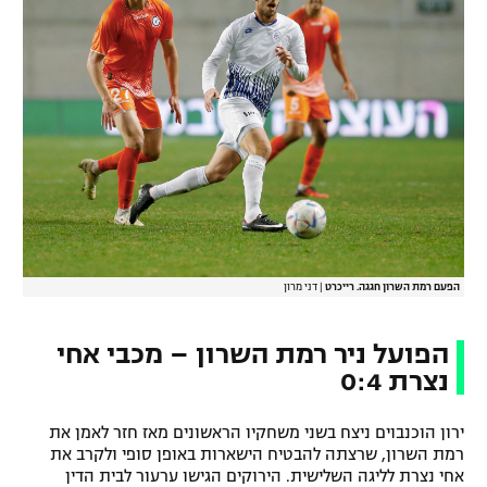
רשיון להקרנה פומבית לבית עסק
הצטרפות לחבילת הערוצים
לוח דרושים – ג'ובנט
תגיות
המגזין
הפעם רמת השרון חגגה. רייכרט
|
דני מרון
הפועל ניר רמת השרון – מכבי אחי
נצרת 0:4
ירון הוכנבוים ניצח בשני משחקיו הראשונים מאז חזר לאמן את
רמת השרון, שרצתה להבטיח הישארות באופן סופי ולקרב את
אחי נצרת לליגה השלישית. הירוקים הגישו ערעור לבית הדין