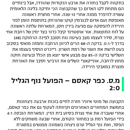
בתקווה לקבל בחזרה את ארבע הנקודות שהורדו, אבל בינתיים
הם מתחת לקו האדום כך שהקבוצה הכי ותיקה בליגה הלאומית
עשויה להיפרד ממנה אחרי 13 שנה. אחרי מחצית ראשונה
מאופסת ועם אדום לבנג'מין קוקו שהורחק בתוספת הזמן לפני
הירידה להפסקה עם פגיעה בירין חסן, המארחת עלתה ראשונה
על לוח התוצאות. אור אוסטוינד קיבל כדור בצד ימין של רחבת אחי
נצרת, סידר לעצמו מצב בעיטה נוח וסובב לפינה הרחוקה (48)
בדרך ל-0:1. בדקה ה-68 הרים לכיוון הרחבה וחמזה מואסי בסיבוב
בעט לרשת את השני של רמת השרון. רייכרט הוסיף בעצמו את
השלישי בדקה ה-85 עם מבצע אישי יוצא מן הכלל ובעיטה חזקה
מחוץ לרחבה, אונייקאצ'י השלים את הרביעי וסיבך את האורחת
מנצרת במאבקי הירידה.
מ.ס. כפר קאסם – הפועל נוף הגליל
2:0
הקבוצה של מוטי איוניר חזרה לחיים בזכות ארבעה ניצחונות
בחמשת המחזורים האחרונים וקיוותה לעקוף גם את כפר קאסם,
אחרי שעברה את אחי נצרת בסיוע בית הדין. המארחת הובסה 4:1
בידי הפועל רמת גן במחזור הקודם, אחרי שבעה משחקים ללא
הפסד, ואת נוף הגליל טרם ניצחה בשמונה מפגשים במסגרת