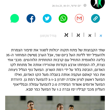
"מחצית בשכונה" – פודקאסט
יום שישי, 18:01, 28.04.23
אופניים
ספורט מוטורי
משתתפים וזוכים בפרסים
א
כדורמים
א
א
א
(גודל טקסט)
תקנון משתתפים וזוכים בפרסים
טניס
פוטבול אמריקאי NFL
תקנון עבור פעילות אלקטרה
שתי הקבוצות של פתח תקוה יכולות לסגור את סיפור הצמרת
ולהעפיל יחד לליגת העל ביום שני, אבל הערב (שישי) המחזור ה-35
גיימינג E-Sports
בייסבול MLB
בליגה הלאומית התחיל עם קרבות התחתית הלוהטים. מכבי אחי
תקנון עבור פעילות ספורט 1 – "מרלן"
נצרת, לה הופחתו ארבע נקודות שהורידו אותה אל מתחת לקו
ספורט אתגרי ואקסטרים
האדום, הובסה בלוד על ידי רמת השרון. הפועל נוף הגליל ניצחה
תנאי שימוש
את כפר קאסם ועקפה אותה בטבלה מעל הקו האדום, ואילו
הפועל ראשון לציון איבדה יתרון ב-3:1 להפועל רמת גן. היורדת
אומנויות לחימה
הפועל אדומים אשדוד הפסידה 2:0 להפועל עפולה ובפלייאוף
העליון מכבי קביליו יפו גברה 1:2 על הפועל כפר סבא.
מדיניות פרטיות
גיימינג E-Sports
תקנון פעילות ספורט 1