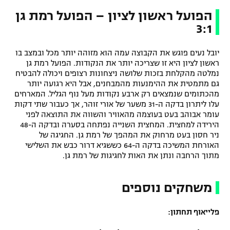
הפועל ראשון לציון – הפועל רמת גן
3:1
יובל נעים פוגש את הקבוצה עמה הוא מזוהה יותר מכל ובמצב בו
ראשון לציון היא זו שצריכה יותר את הנקודות. הפועל רמת גן
נמלטה מהקלחת בזכות שלושה ניצחונות רצופים ויכולה להבטיח
גם מתמטית את ההימנעות מהמבחנים, אבל היא רגועה יותר
מהכתומים שנמצאים רק ארבע נקודות מעל נוף הגליל. המארחים
עלו ליתרון בדקה ה-31 משער של אורי זוהר, אך כעבור שתי דקות
עומר אבוהב בעט בעוצמה מהאוויר והשווה את התוצאה לפני
הירידה למחצית. המחצית השנייה נפתחה בסערה ובדקה ה-48
ניר חסון בעט מרחוק את המהפך של רמת גן. החגיגה של
האורחת המשיכה בדקה ה-64 כששגיא דרור כבש את השלישי
מתוך הרחבה ונתן את האות לחגיגות של רמת גן.
משחקים נוספים
פלייאוף תחתון: