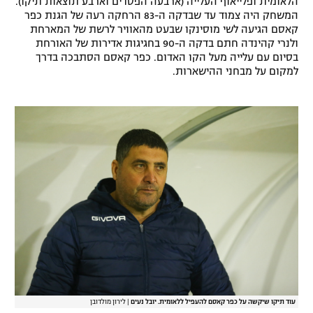
הלאומית ופלייאוף העלייה (ארבעה הפסדים וארבע תוצאות תיקו).
המשחק היה צמוד עד שבדקה ה-83 הרחקה רעה של הגנת כפר
קאסם הגיעה לשי מוסינקו שבעט מהאוויר לרשת של המארחת
ולנרי קהינדה חתם בדקה ה-90 בחגיגות אדירות של האורחת
בסיום עם עלייה מעל הקו האדום. כפר קאסם הסתבכה בדרך
למקום על מבחני ההישארות.
עוד תיקו שיקשה על כפר קאסם להעפיל ללאומית. יובל נעים
|
לירון מולדובן