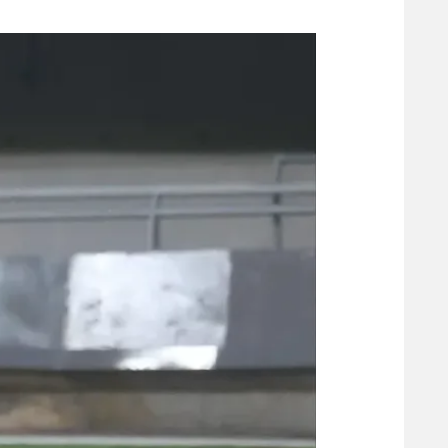
משתתפים וזוכים בפרסים
מכבי ת
הפועל 
תקנון משתתפים וזוכים בפרסים
הפועל 
תקנון עבור פעילות אלקטרה
הפועל 
תקנון עבור פעילות ספורט 1 – "מרלן"
מכבי נ
טניס
בני יהו
גיימינג E-Sports
תנאי שימוש
מדיניות פרטיות
תקנון פעילות ספורט 1
רשיון להקרנה פומבית לבית עסק
הצטרפות לחבילת הערוצים
לוח דרושים – ג'ובנט
תגיות