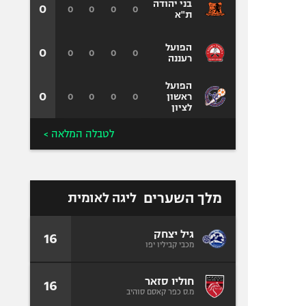
בני יהודה
0
0
0
0
0
ת"א
הפועל
0
0
0
0
0
רעננה
הפועל
0
0
0
0
0
ראשון
לציון
לטבלה המלאה >
מלך השערים
ליגה לאומית
גיל יצחק
16
מכבי קביליו יפו
חוליו סזאר
16
מ.ס כפר קאסם סוהיב