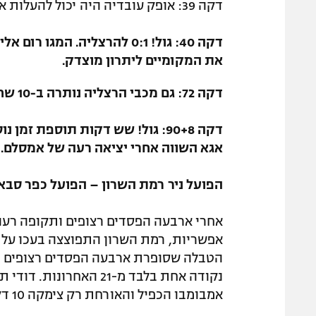
דקה 39: אופק עובדיה היה יכול להעלות את הרצליה ליתרון, אבל ירה מכ-8 מטרים למשקוף.
דקה 40: גול! 0:1 להרצליה. 
את המקומיים ליתרון מוצדק.
דקה 72: גם מכבי הרצליה נותרה ב-10 שחקנים בעקבות פגיעה מאחור של ניקולאיבסקי.
דקה 90+8: גול! שש דקות תוספת ז
אגא השווה אחרי יציאה רעה של אמסלם.
הפועל ניר רמת השרון – הפועל כפר סבא 1:2
אפשריות, רמת השרון התפוצצה בעכו על 
הטבלה שסופרת ארבעה הפסדים רצופים וס
נקודה אחת בלבד מ-21 הא
אמבומבו הכפיל והאורחת רק צימקה 10 דקות בתוך תוספת הזמן, אבל לא מעבר.