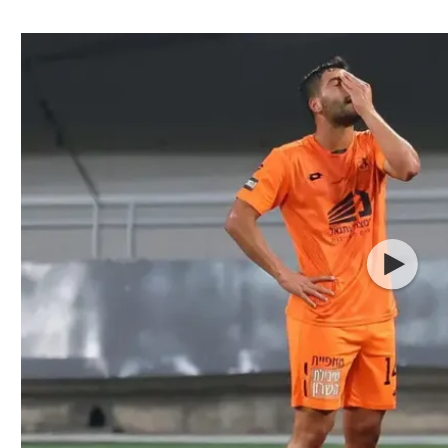
ל אביב
ליגה טורקית
תל אביב
ליגה סינית
חיפה
ליגה ברזילאית
באר שבע
ליגות נוספות
תניה
דה