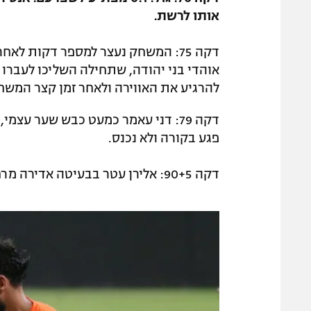
אותו לרשת.
דקה 75: המשחק נעצר למספר דקות לא
אוהדי בני יהודה, שתחילה השליכו לעברו 
להרגיע את האווירה ולאחר זמן קצר המשח
דקה 79: דני עאמר כמעט כבש שער עצמ
פגע בקורה ולא נכנס.
דקה 90+5: אלירן עטר בבעיטה אדירה מרחוק כמעט השווה, הכדור נהדף לקורה והורחק.