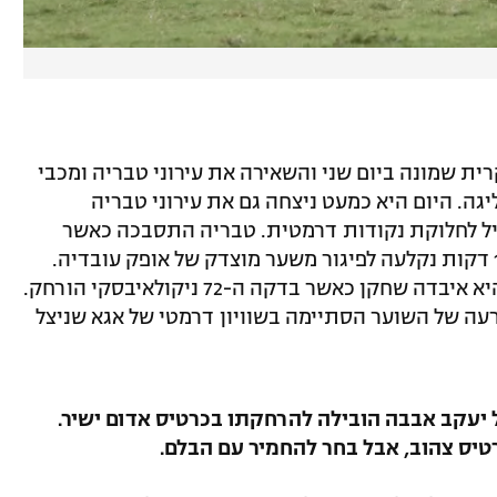
סה 5:1 בידי עירוני קרית שמונה ביום שני והשאירה את עירוני טבריה ומכבי
גה. היום היא כמעט ניצחה גם את עירוני טבריה
אבל כדור קרן בדקה ה-90+8 הוביל לחלוקת נקודות דרמטית. טבריה התסבכה כאשר
הורחק בדקה ה-20 יעקב אבבה ובחלוף 19 דקות נקלעה לפיגור משער מוצדק של אופק עובדיה.
מכבי הרצליה הייתה טובה יותר, אבל גם היא איבדה שחקן כאשר בדקה ה-72 ניקולאיבסקי הורחק.
עה של השוער הסתיימה בשוויון דרמטי של אגא שניצל
ת של יעקב אבבה הובילה להרחקתו בכרטיס אדום ישיר.
טיס צהוב, אבל בחר להחמיר עם הבלם.