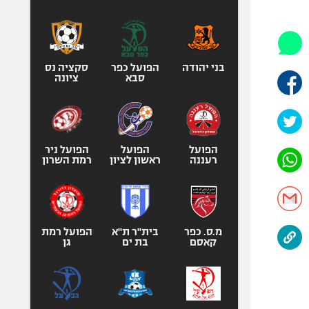
היאבקות WWE
אופניים
ספורט מוטורי
כדורמים
בני יהודה
הפועל כפר
סקציה נס
סבא
ציונה
פוטבול אמריקאי NFL
בייסבול MLB
ספורט אתגרי
ואקסטרים
הפועל
הפועל
הפועל ניר
רעננה
ראשון לציון
רמת השרון
אומנויות לחימה
גיימינג E-Sports
מ.ס. כפר
בית"ר ת"א
הפועל רמת
קאסם
בת ים
גן