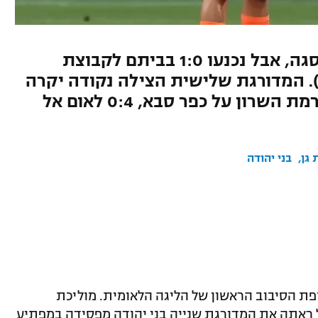
הזהובים היו יכולים להעפיל לפסגה, אבל נכנעו 1:0 בביתם לקבוצת
תחתית משער של דאבור (70). המדורגת שלישית הצילה נקודה יקרה
משער של אגא שכפה 1:1. 1:2 לרמת השרון על כפר סבא, 0:4 לאום אל
 גן
בני יהודה
ופת הסיבוב הראשון של הליגה הלאומית. מוליכת
ל ראתה את המדורגת שנייה בני יהודה מפסידה במפתיע