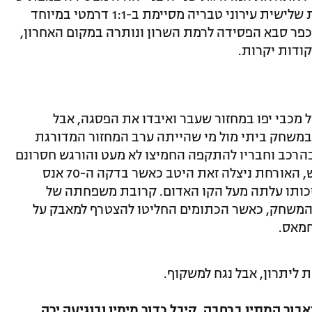
1:0 בבלומפילד לבני שפרעם ואת המדורגת שלישית עירוני טבריה מסיימת ב-1:1 דרמטי במיוחד
כפר סבא הפסידה לרמת השרון ונותרה במקום האחרון,
קודות יקרות.
ל מכבי יפו במחזור שעבר ואיבדו את הפסגה, אבל
במשחק ביתי מול מי שהייתה ערב המחזור המדורגת
בהרכב וחבריו להתקפה החמיצו לא מעט והורגש חסרונם
של המורחקים ג'ונתן אג'יאפונג ושחר הירש, האורחת ניצלה זאת היטב כאשר בדקה ה-70 אנס
ותו עלתה מעל הקו האדום. קרובת משפחתה של
 המשחק, כאשר הכתומים החליטו להצטרף למאבק על
מאס.
עם. אנס דאבור המתין ברחבה, קיבל כדור מימין ובנגיעה ירה