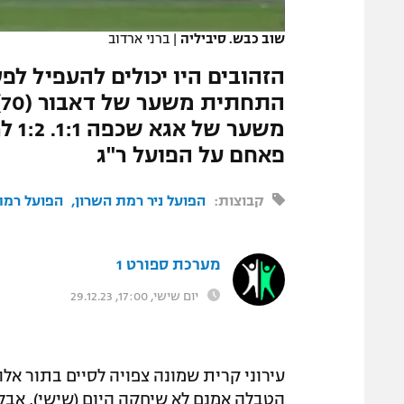
המגזין
שוב כבש. סיביליה
|
ברני ארדוב
ה
פאחם על הפועל ר"ג
קבוצות:
הפועל ניר רמת השרון
הפועל רמת
מערכת ספורט 1
יום שישי, 17:00, 29.12.23
עירוני קרית שמונה צפויה לסיים בתור אל
הטבלה אמנם לא שיחקה היום (שישי), אב