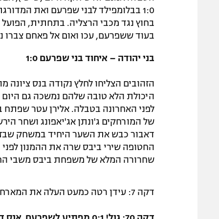
בחוץ נגד מכבי הרצליה. בתחתית, הפועל 
בעוד ששפרעם, עכו ואום אל פאחם צברו נ
בני יהודה – איחוד בני שפרעם 1:0
הזהובים הצליחו לחלץ נקודה בנס ציונה מו
היכולת הלא טובה שלהם נמשכה גם היום 
לפני האחרונה בטבלה. אלירן עטר שפתח 
דאבור כבש את השער היחיד במשחק שבזכ
החטופה שירי ביבס שרה את ההמנון לפני
שחרורה המלא של משפחת ביבס משבי הח
דקה 7: עידן רטה כמעט העלה את המארחת ליתרון, אבל נגח למשקוף.
דקה 70: גול! 0:1 מפתיע לשפר