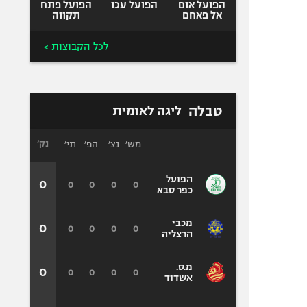
הפועל אום
הפועל עכו
הפועל פתח
אל פאחם
תקווה
לכל הקבוצות >
טבלה
ליגה לאומית
מש׳
נצ׳
הפ׳
תי׳
נק׳
הפועל
0
0
0
0
0
כפר סבא
מכבי
0
0
0
0
0
הרצליה
מ.ס.
0
0
0
0
0
אשדוד