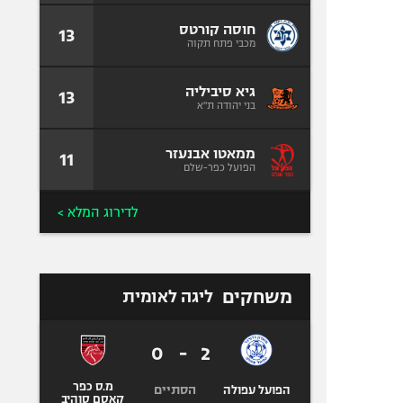
חוסה קורטס
13
מכבי פתח תקוה
גיא סיביליה
13
בני יהודה ת"א
ממאטו אבנעזר
11
הפועל כפר-שלם
לדירוג המלא >
משחקים
ליגה לאומית
0
-
2
מ.ס כפר
הסתיים
הפועל עפולה
קאסם סוהיב