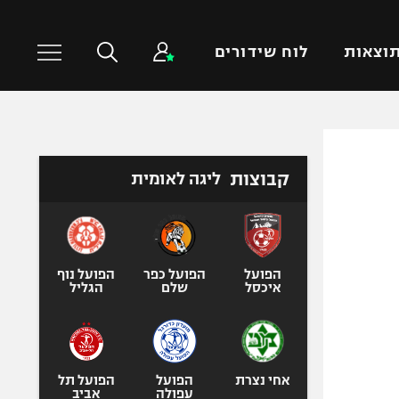
וצאות
לוח שידורים
כדורסל עולמי
ענפים נוספים
קבוצות
ליגה לאומית
NBA
טניס
יורוליג
כדוריד
יורוקאפ
כדורעף
שחייה
הפועל
הפועל כפר
הפועל נוף
איכסל
שלם
הגליל
ג'ודו
אגרוף
ספורט אולימפי
UFC
אחי נצרת
הפועל
הפועל תל
עפולה
אביב