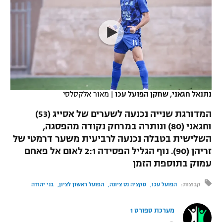
כדורסל נשים
נבחרת ישראל
יורוליג
ליגה ספרדית
טניס
VOD
מכבי תל אביב
מכבי חיפה
יורוקאפ
ליגה איטלקית
כדוריד
הפועל חולון
בית"ר ירושלים
רץ ברשת
ליגה צרפתית
כדורעף
הפועל ירושלים
מכבי תל אביב
ליגה הולנדית
נתנאל חגאני, שחקן הפועל עכו
|
מאור אלקסלסי
שחייה
תוצאות
דני אבדיה
הפועל תל אביב
המדורגת שנייה נכנעה לשערים של אסייג (53)
ליגה טורקית
ג'ודו
וחגאני (80) ונותרה במרחק נקודה מהפסגה,
הפועל חיפה
לוח שידורים
השלישית בטבלה נכנעה לרביעית משער דרמטי של
ליגה סינית
אגרוף
זריהן (90). נוף הגליל הפסידה 2:1 לאום אל פאחם
הפועל באר שבע
עמוק בתוספת הזמן
ליגה ברזילאית
ברחבה
ספורט אולימפי
מכבי נתניה
קבוצות:
הפועל עכו
סקציה נס ציונה
הפועל ראשון לציון
בני יהודה
ליגות נוספות
UFC
"מעל הליגה" – פודקאסט
בני יהודה
מערכת ספורט 1
היאבקות WWE