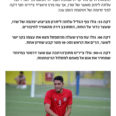
עלתה ליתון משער של שדו, אך עוז פרץ וראצ'יד צ'ירינו חצי דקה
לפני סיומה של תוספת הזמן עכו.
דקה 53: גול! נוף הגליל עלתה ליתרון מביצוע יפהפה של שדו,
שעצר כדור על החזה, הסתובב וירה מהאוויר לחיבורים.
דקה 66: גול! עוז פרץ שעלה מהספסל מצא את עצמו בקו ישר
לשער, הרים את הראש ומכ-18 מטר קבע שוויון אחת.
דקה 90+5: גול! צ'ירינו מתוךהרחבה עם שער דרמטי במיוחד
שמחזיר את אום אל פאחם למסלול הניצחונות.