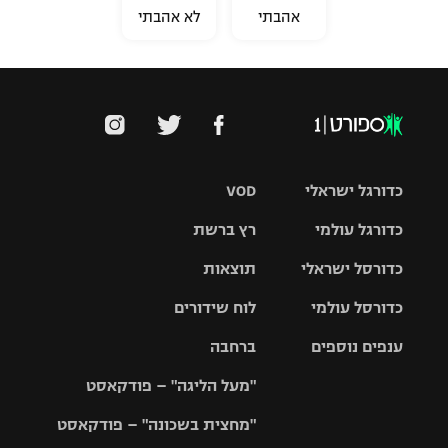
אהבתי
לא אהבתי
כדורגל ישראלי
VOD
כדורגל עולמי
רץ ברשת
ליגת העל
כדורסל ישראלי
תוצאות
ליגת
ליגה לאומית
האלופות
כדורסל עולמי
לוח שידורים
ליגת ווינר
סל
גביע הטוטו
ענפים נוספים
ברחבה
ליגה
NBA
אירופית
"מעל הליגה" – פודקאסט
ליגה לאומית
ליגיונרים
טניס
יורוליג
ליגה אנגלית
"מחצית בשכונה" – פודקאסט
כדורסל נשים
גביע המדינה