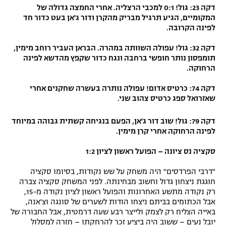
דקה 23: גול! 0:1 למכבי הרצליה. אחרי החמצה גדולה של
המקומיים, הגיע תרגיל מבריק מהקרן ודור ג'אן בעט כדור חד
לפינה הקרובה.
דקה 32: גול! עפולה השוותה במהרה. הבראן העביר רוחב מימין,
תומפסון נותר חופשי ברחבה ונגח כדור שקפץ מהדשא לפינה
הרחוקה.
דקה 74: כרטיס אדום! עפולה נותרה בעשרה שחקנים אחרי
שאזרואל ספג כרטיס צהוב שני.
דקה 79: גול! שוב דור ג'אן, הפעם בנגיחה קשתית גבוהה במיוחד
לפינה הרחוקה אחרי קרן מימין.
סקציה נס ציונה – הפועל ראשון לציון 1:2
"דרבי הפרדסים" היה משחק על שש נקודות, בסיומו סקציה
חוגגת ניצחון גדול וחשוב מבחינתה. לפני המשחק סקציה צברה
רק נקודה מתשע האחרונות והפועל ראשון לציון נקודה מ-15,
אבל הכתומים בביתם ניצחו הודות לשערים של סונגה וצ'אנה,
באייה הצליח רק לצמק ולייצר רבע שעה דרמטית, אבל החבורה של
יובל נעים – ששוב היה ביציע זכר להרחקתו – חזרה למסלול