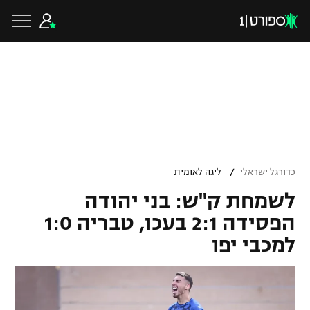
כדורגל ישראלי
ליגת העל
כדורגל עולמי
/
כדורגל ישראלי
ליגה לאומית
ליגה לאומית
לשמחת ק"ש: בני יהודה
ליגת האלופות
כדורסל ישראלי
הפסידה 2:1 בעכו, טבריה 1:0
גביע הטוטו
למכבי יפו
ליגה אירופית
ליגת ווינר סל
ליגיונרים
כדורסל עולמי
ליגה אנגלית
ליגה לאומית
גביע המדינה
NBA
ליגה גרמנית
ענפים נוספים