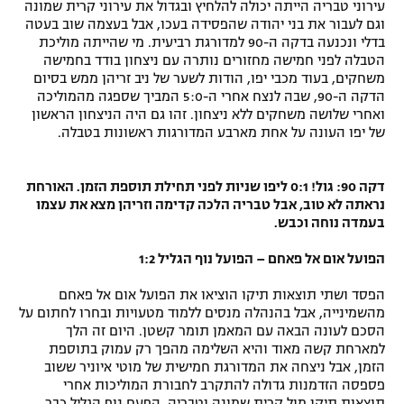
עירוני טבריה הייתה יכולה להלחיץ ובגדול את עירוני קרית שמונה
וגם לעבור את בני יהודה שהפסידה בעכו, אבל בעצמה שוב בעטה
בדלי ונכנעה בדקה ה-90 למדורגת רביעית. מי שהייתה מוליכת
הטבלה לפני חמישה מחזורים נותרה עם ניצחון בודד בחמישה
משחקים, בעוד מכבי יפו, הודות לשער של ניב זריהן ממש בסיום
הדקה ה-90, שבה לנצח אחרי ה-5:0 המביך שספגה מהמוליכה
ואחרי שלושה משחקים ללא ניצחון. זהו גם היה הניצחון הראשון
של יפו העונה על אחת מארבע המדורגות ראשונות בטבלה.
דקה 90: גול! 0:1 ליפו שניות לפני תחילת תוספת הזמן. האורחת
נראתה לא טוב, אבל טבריה הלכה קדימה וזריהן מצא את עצמו
בעמדה נוחה וכבש.
הפועל אום אל פאחם – הפועל נוף הגליל 1:2
הפסד ושתי תוצאות תיקו הוציאו את הפועל אום אל פאחם
מהשמינייה, אבל בהנהלה מנסים ללמוד מטעויות ובחרו לחתום על
הסכם לעונה הבאה עם המאמן תומר קשטן. היום זה הלך
למארחת קשה מאוד והיא השלימה מהפך רק עמוק בתוספת
הזמן, אבל ניצחה את המדורגת חמישית של מוטי איוניר ששוב
פספסה הזדמנות גדולה להתקרב לחבורת המוליכות אחרי
תוצאות תיקו מול קרית שמונה וטבריה. הפעם נוף הגליל כבר