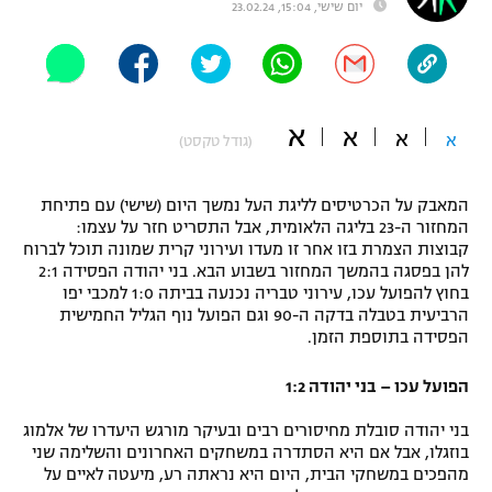
יום שישי, 15:04, 23.02.24
"מחצית בשכונה" – פודקאסט
אופניים
ספורט מוטורי
משתתפים וזוכים בפרסים
א
א
א
א
(גודל טקסט)
כדורמים
תקנון משתתפים וזוכים בפרסים
טניס
פוטבול אמריקאי NFL
המאבק על הכרטיסים לליגת העל נמשך היום (שישי) עם פתיחת
תקנון עבור פעילות אלקטרה
המחזור ה-23 בליגה הלאומית, אבל התסריט חזר על עצמו:
קבוצות הצמרת בזו אחר זו מעדו ועירוני קרית שמונה תוכל לברוח
גיימינג E-Sports
בייסבול MLB
להן בפסגה בהמשך המחזור בשבוע הבא. בני יהודה הפסידה 2:1
תקנון עבור פעילות ספורט 1 – "מרלן"
בחוץ להפועל עכו, עירוני טבריה נכנעה בביתה 1:0 למכבי יפו
ספורט אתגרי ואקסטרים
הרביעית בטבלה בדקה ה-90 וגם הפועל נוף הגליל החמישית
תנאי שימוש
הפסידה בתוספת הזמן.
אומנויות לחימה
הפועל עכו – בני יהודה 1:2
מדיניות פרטיות
גיימינג E-Sports
בני יהודה סובלת מחיסורים רבים ובעיקר מורגש היעדרו של אלמוג
בוזגלו, אבל אם היא הסתדרה במשחקים האחרונים והשלימה שני
תקנון פעילות ספורט 1
מהפכים במשחקי הבית, היום היא נראתה רע, מיעטה לאיים על