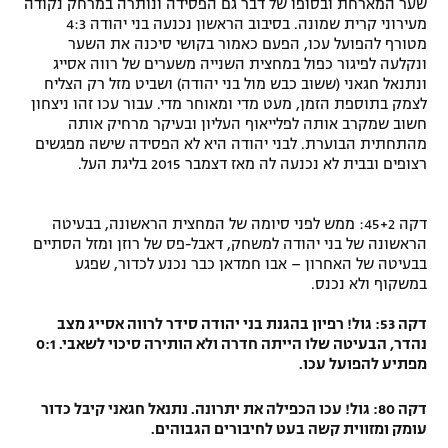
שער המארחת ובסופו של דבר גם הפסידה ונותרה במרחק נקודה
מעירוני קרית שמונה. בסיבוב הראשון נכנעה בני יהודה 4:3
רשיון להקרנה פומבית לבית עסק
מטורף להפועל עכו, הפעם כאמור בקושי סיכנה את השער
ונקלעה לפיגור כפול במחצית השנייה משערים של רווה אסייג
הצטרפות לחבילת הערוצים
ונתנאל חגאני (ששוב כבש מול בני יהודה) ושביט מזל רק הצליח
לצמק בתוספת הזמן, מעט מדי ומאוחר מדי. עבור עכו זהו ניצחון
לוח דרושים – ג'ובנט
חשוב שמקרב אותה לפלייאוף העליון ובעיקר מרחיק אותה
מהתחתית הבוערת. לבני יהודה היא לא הפסידה שישה מפגשים
רצופים ובבית לא נכנעה לה מאז דצמבר 2015 בליגת העל.
תגיות
המגזין
דקה 45+2: ממש לפני סיומה של המחצית הראשונה, בבעיטה
הראשונה של בני יהודה למשחק, דאבל-פס של רוזן ומזל הסתיים
בבעיטה של האחרון – אבו חמדאן כבר נכנע לכדור, שפגע
במשקוף ולא נכנס.
דקה 53: גול! רפיון בהגנת בני יהודה סידר לרווה אסייג מצב
נהדר, הבעיטה שלו הייתה חדרה ולא הותירה סיכוי לשאבי. 0:1
מפתיע להפועל עכו.
דקה 80: גול! עכו הכפילה את יתרונה. נתנאל חגאני קיבל כדור
עומק ומזווית קשה בעט לחיבורים הגבוהים.