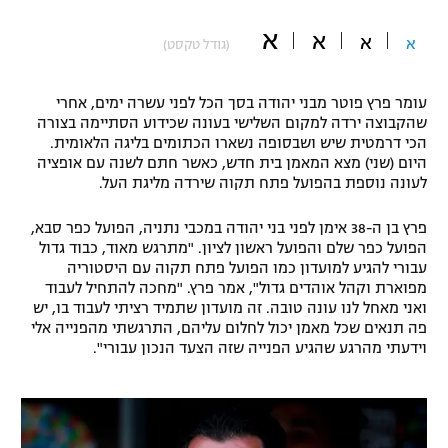
"מחצית בשכונה" – פודקאסט
א
א
א
אופניים
א
(גודל טקסט)
ספורט מוטורי
משתתפים וזוכים בפרסים
עומר פרץ פוטר מבני יהודה בסך הכל לפני עשרה ימים, אחרי
שהקבוצה ירדה למקום השלישי בעונה שכידוע הסתיימה בצורה
כדורמים
הכי דרמטית שיש ושבסופה נשארו הכתומים בליגה הלאומית.
תקנון משתתפים וזוכים בפרסים
טניס
היום (שני) מצא המאמן בית חדש, כאשר חתם לשנה עם אופציה
לעונה נוספת בהפועל פתח תקוה שירדה מליגת העל.
פוטבול אמריקאי NFL
תקנון עבור פעילות אלקטרה
פרץ בן ה-38 אימן לפני בני יהודה במכבי נתניה, הפועל כפר סבא,
גיימינג E-Sports
בייסבול MLB
הפועל כפר שלם והפועל ראשון לציון. "מתרגש מאוד, כבוד גדול
תקנון עבור פעילות ספורט 1 – "מרלן"
עבורי להגיע למועדון כמו הפועל פתח תקוה עם היסטוריה
ספורט אתגרי ואקסטרים
מפוארת וקהל אוהדים גדול", אמר פרץ. "מחכה להתחיל לעבוד
תנאי שימוש
ואני מאחל לנו עונה טובה. זה מועדון שתמיד רציתי לעבוד בו, יש
פה תנאים שכל מאמן יכול לחלום עליהם, התרגשתי מהפנייה אלי
אומנויות לחימה
וידעתי מהרגע שהגיע הפנייה שזה הצעד הנכון עבורי".
מדיניות פרטיות
גיימינג E-Sports
תקנון פעילות ספורט 1