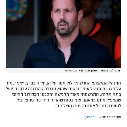
רשיון להקרנה פומבית לבית עסק
הצטרפות לחבילת הערוצים
לוח דרושים – ג'ובנט
תגיות
המגזין
פוטר לפני המחזור האחרון. עומר פרץ
|
קובי אליהו
המנהל המקצועי החדש ניר לוין אמר על הבחירה בפרץ: "אני שמח
על הצטרפותו של עומר ובטוח שהוא הבחירה הנכונה עבור הפועל
פתח תקוה. התרשמתי מאוד מהגישה ומסגנון הכדורגל החיובי
שמאפיין אותו כמאמן, ואני בטוח שהרוח החדשה שהוא יביא
למועדון תוביל אותנו לעונה מוצלחת".
עוד באותו נושא:
עומר פרץ