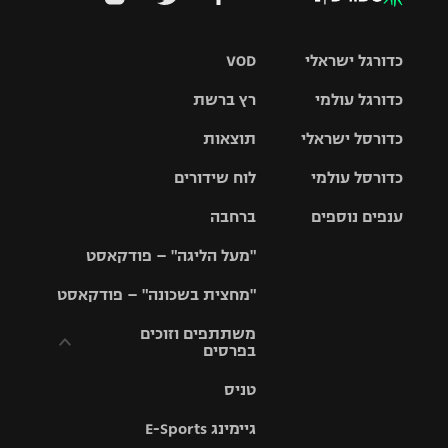
כדורגל ישראלי
VOD
כדורגל עולמי
רץ ברשת
ליגת העל
כדורסל ישראלי
תוצאות
ליגת
ליגה לאומית
האלופות
כדורסל עולמי
לוח שידורים
ליגת ווינר
סל
גביע הטוטו
ענפים נוספים
ברחבה
ליגה
NBA
אירופית
"מעל הליגה" – פודקאסט
ליגה לאומית
ליגיונרים
טניס
יורוליג
ליגה אנגלית
"מחצית בשכונה" – פודקאסט
כדורסל נשים
גביע המדינה
כדוריד
יורוקאפ
ליגה גרמנית
משתתפים וזוכים
בפרסים
מכבי תל
נבחרת
כדורעף
אביב
ישראל
ליגה
טניס
ספרדית
תקנון משתתפים
שחייה
הפועל חולון
מכבי חיפה
וזוכים בפרסים
גיימינג E-Sports
ליגה