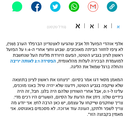
"מחצית בשכונה" – פודקאסט
אופניים
א
א
ספורט מוטורי
א
א
משתתפים וזוכים בפרסים
(גודל טקסט)
כדורמים
אלפי אוהדי הפועל תל אביב שהגיעו לאצטדיון הברפלד הערב (שני),
תקנון משתתפים וזוכים בפרסים
טניס
לא ציפו לחזור הביתה מאוכזבים. שבוע וחצי אחרי ה-1:4 על הפועל
פוטבול אמריקאי NFL
ראשון לציון בגביע הטוטו, הפעם היורדת מליגת העל שנחשבת
תקנון עבור פעילות אלקטרה
למועמדת הבכירה לעלות מהלאומית,
הפסידה 2:1 לאותה יריבה
גיימינג E-Sports
והחלה ברגל שמאל את הליגה.
בייסבול MLB
תקנון עבור פעילות ספורט 1 – "מרלן"
המאמן מסאי דגו אמר בסיום: "ניצחנו את ראשון לציון בתוצאה
ספורט אתגרי ואקסטרים
תנאי שימוש
שלא שיקפה בגביע הטוטו, וידענו שלא יהיה טיול. באנו מוכנים,
עלינו ל-0:1, אבל אחרי השוויון שלהם היה בלגן. חבל, זה היה
אומנויות לחימה
בידיים שלנו. ניתן את הדעת על הסיום, השערים היו רכים מדי.
צריך שחקנים שייקחו על עצמם, יש כאן הרבה לחץ. אני יודע מה
מדיניות פרטיות
גיימינג E-Sports
צריך לשפר ולתקן, העונה עוד ארוכה. לא מסכמים באוגוסט. אני
מאמין בקבוצה הזו".
תקנון פעילות ספורט 1