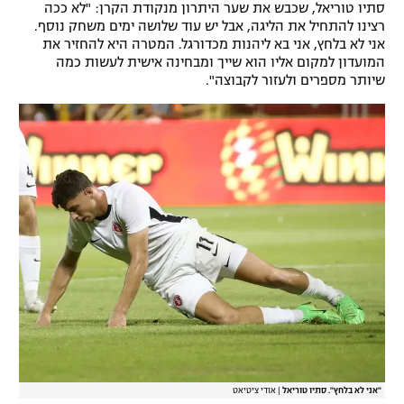
סתיו טוריאל, שכבש את שער היתרון מנקודת הקרן: "לא ככה
רשיון להקרנה פומבית לבית עסק
רצינו להתחיל את הליגה, אבל יש עוד שלושה ימים משחק נוסף.
אני לא בלחץ, אני בא ליהנות מכדורגל. המטרה היא להחזיר את
המועדון למקום אליו הוא שייך ומבחינה אישית לעשות כמה
הצטרפות לחבילת הערוצים
שיותר מספרים ולעזור לקבוצה".
לוח דרושים – ג'ובנט
תגיות
המגזין
"אני לא בלחץ". סתיו טוריאל
|
אודי ציטיאט