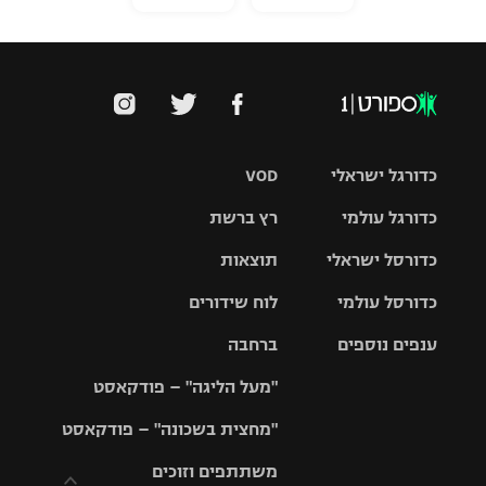
כדורגל ישראלי
VOD
כדורגל עולמי
רץ ברשת
ליגת העל
כדורסל ישראלי
תוצאות
ליגת
ליגה לאומית
האלופות
כדורסל עולמי
לוח שידורים
ליגת ווינר
סל
גביע הטוטו
ענפים נוספים
ברחבה
ליגה
NBA
אירופית
"מעל הליגה" – פודקאסט
ליגה לאומית
ליגיונרים
טניס
יורוליג
ליגה אנגלית
"מחצית בשכונה" – פודקאסט
כדורסל נשים
גביע המדינה
כדוריד
יורוקאפ
ליגה גרמנית
משתתפים וזוכים