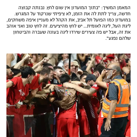
רשיון להקרנה פומבית לבית עסק
המאמן המשיך: "בתוך המועדון אין שום לחץ. נבנתה קבוצה
חדשה, צריך לתת לה את הזמן, לא ציפיתי שנרקוד על המגרש.
במועדון כמו הפועל תל אביב, את הקהל לא מעניין איפה משחקים,
הצטרפות לחבילת הערוצים
ליגת העל, ליגה לאומית… יש לחץ מהיציעים. זה לחץ טוב ואני אוהב
את זה, אבל יש פה צעירים שירדו ליגה בעונה שעברה והביטחון
לוח דרושים – ג'ובנט
שלהם נפגע".
תגיות
המגזין