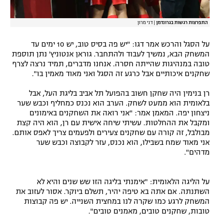
התפרצות רגשות בגרונדמן
|
דני מרון
על הסגל והרכש אמר דגו: "יש פה בסיס טוב, יש 10 ימים עד
המשחק הבא, נמשיך לעבוד ולהתחבר. גוראן אנטוניץ' נתן תוספת
טובה במנהיגות שהייתה חסרה. אנחנו מדברים, תמיד נרצה לצרף
שחקנים איכותיים אבל כרגע זה הסגל ואני מאוד מאמין בו".
רן בנימין היה שחקן חשוב בהפועל תל אביב בליגת העל, אבל
בלאומית הוא ממעט לשחק. הערב הוא נכנס כמחליף וכבש שער
ניצחון יפה. המאמן אמר: "אני רואה את השחקנים באימונים
ומקבל את ההחלטות. עשיתי שיחה אישית עם רן, הוא היה קצת
מבולבל, זה קורה עם שחקנים צעירים ולפעמים צריך לאפס אותם.
אני מאוד שמח בשבילו, הוא נכנס, עזר לקבוצה וכבש שער
מדהים".
על הליגה הלאומית: "אימנתי בליגה הזו שש שנים והיא לא
השתנתה. אם אתה בא טיפה יהיר, תשלם ביוקר. אסור לעזוב את
המשחק לרגע כמו שקרה לנו במחצית השנייה. יש פה קבוצות
טובות, שחקנים טובים, מאמנים טובים".