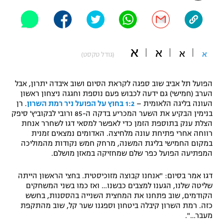
"מחצית בשכונה" – פודקאסט
אופניים
ספורט מוטורי
משתתפים וזוכים בפרסים
א
א
א
א
(גודל טקסט)
כדורמים
תקנון משתתפים וזוכים בפרסים
טניס
הפועל תל אביב שוב ספגה לקראת הסיום ושוב איבדה יתרון, אבל
פוטבול אמריקאי NFL
הערב (חמישי) גם ידעה לכבוש פעם נוספת וחגגה ניצחון ראשון
תקנון עבור פעילות אלקטרה
העונה בליגה הלאומית –
1:2 בחוץ על הפועל ניר רמת השרון
. רן
בנימין הבקיע את השער המכריע בדקה ה-85 ורובי לבקוביץ' סיפק
גיימינג E-Sports
בייסבול MLB
הצלת ענק בתוספת הזמן כדי לאפשר למסאי דגו לשחרר אנחת
תקנון עבור פעילות ספורט 1 – "מרלן"
רווחה אחרי פתיחת עונה מלחיצה. האדומים נמצאים זמנית
ספורט אתגרי ואקסטרים
במקום החמישי בליגת המשנה, מרחק חמש נקודות מהמוליכה
תנאי שימוש
המפתיעה הפועל כפר שלם שמחזיקה במאזן מושלם.
אומנויות לחימה
דגו אמר בסיום: "אנחנו קבוצה מזוכיסטית. בחצי הראשון הייתה
מדיניות פרטיות
שליטה שלנו, הגענו למצבים כבשנו… ואז כמו בשני המשחקים
גיימינג E-Sports
הקודמים, שוב פתחנו את המחצית השנייה בהססנות, בחשש
כזה. רמת השרון קיבלה ביטחון וספגנו שער קל, שוב מהתקפת
תקנון פעילות ספורט 1
מעבר…".