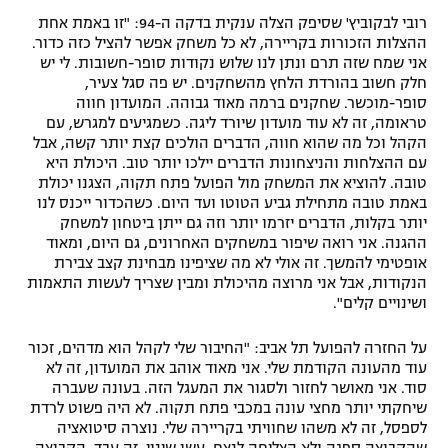
רובי לבקוביץ' שסיפק הצלה ענקית בדקה ה-94: "זו באמת אחת
ההצלות הזכורות בקריירה, לא כל משחק אפשר להציל כזה כדור.
אני שמח שזה תרם ונתן לנו שלוש נקודות סופר-חשובות. לי יש
חלק חשוב בהורדת הלחץ מהשחקנים. יש פה סגל צעיר,
סופר-מוכשר. שחקנים ברמה מאוד גבוהה. המועדון חווה
טראומה, זה לא עוד מועדון שיורד ליגה. כשמגיעים למגרש, עם
הקהל וכל מה שהוא חווה, הדברים הולכים קצת יותר קשה, אבל
עם ההצלחות והניצחונות הדברים יילכו יותר טוב. היכולת היא
טובה. להוציא את המשחק מול הפועל פתח תקוה, הצגנו יכולת
באמת טובה מתחילת גביע הטוטו ועד היום. כשהכדור ייכנס לנו
יותר בקלות, הדברים יזרמו יותר וזה גם ייתן ביטחון למשחק
ההגנה. אני רואה שיפור במשחקים האחרונים, גם היום, ומאוד
אופטימי להמשך. זה אולי לא מה שציפינו מבחינת קצב צבירת
הנקודות, אבל אני מרוצה מהיכולת ומבין שצריך לעשות התאמות
ושינויים קלים".
על החזרה להפועל תל אביב: "החיבור שלי לקהל הוא מדהים, זכור
עוד מהעונה הקודמת שלי. אני מאוד אוהב את המועדון, זה לא
סוד. אני מאושר לחזור ולסגור את המעגל הזה. בעונה שעברה
שיחקתי יותר מחצי עונה במכבי פתח תקוה. לא היה פשוט לרדת
לספסל, זה לא משהו שחוויתי בקריירה שלי. נוצרה סיטואציה