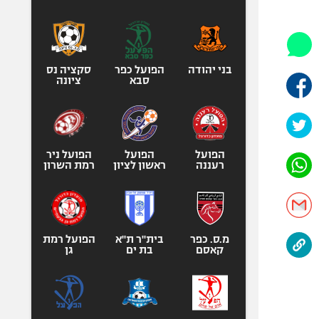
היאבקות WWE
אופניים
ספורט מוטורי
כדורמים
בני יהודה
הפועל כפר
סקציה נס
סבא
ציונה
פוטבול אמריקאי NFL
בייסבול MLB
ספורט אתגרי
ואקסטרים
הפועל
הפועל
הפועל ניר
רעננה
ראשון לציון
רמת השרון
אומנויות לחימה
גיימינג E-Sports
מ.ס. כפר
בית"ר ת"א
הפועל רמת
קאסם
בת ים
גן