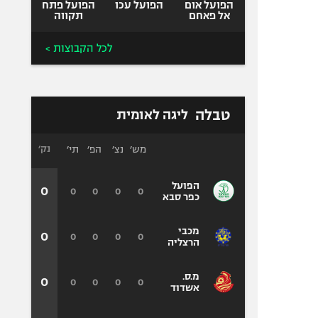
הפועל אום
הפועל עכו
הפועל פתח
אל פאחם
תקווה
לכל הקבוצות >
טבלה
ליגה לאומית
מש׳
נצ׳
הפ׳
תי׳
נק׳
הפועל
0
0
0
0
0
כפר סבא
מכבי
0
0
0
0
0
הרצליה
מ.ס.
0
0
0
0
0
אשדוד