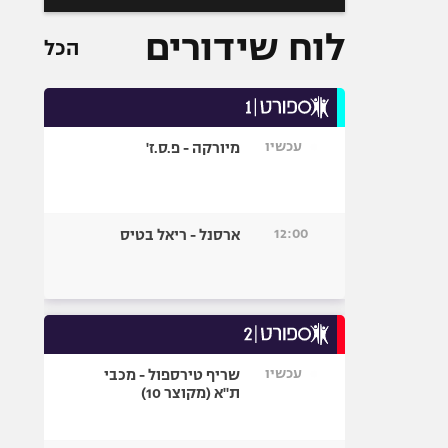
לוח שידורים
הכל
עכשיו
מיורקה - פ.ס.ז'
12:00
ארסנל - ריאל בטיס
עכשיו
שריף טירספול - מכבי
ת"א (מקוצר 10)