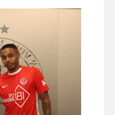
משתתפים וזוכים בפרסים
מכבי ת
הפועל 
תקנון משתתפים וזוכים בפרסים
הפועל 
תקנון עבור פעילות אלקטרה
הפועל 
תקנון עבור פעילות ספורט 1 – "מרלן"
מכבי נ
טניס
בני יהו
גיימינג E-Sports
תנאי שימוש
מדיניות פרטיות
תקנון פעילות ספורט 1
רשיון להקרנה פומבית לבית עסק
הצטרפות לחבילת הערוצים
לוח דרושים – ג'ובנט
תגיות