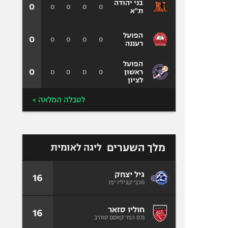
בני יהודה
0
0
0
0
0
ת"א
הפועל
0
0
0
0
0
רעננה
הפועל
0
0
0
0
0
ראשון
לציון
לטבלה המלאה >
מלך השערים
ליגה לאומית
גיל יצחק
16
מכבי קביליו יפו
חוליו סזאר
16
מ.ס כפר קאסם סוהיב