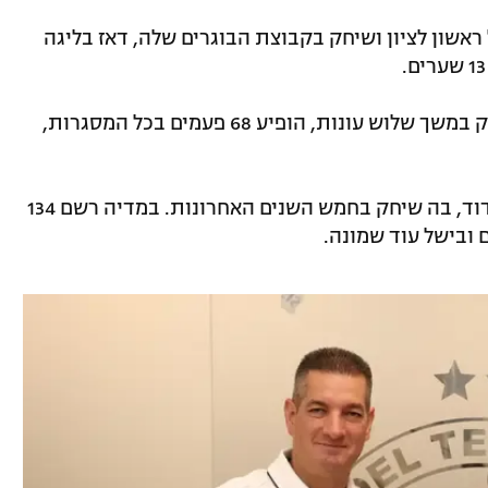
הפועל ראשון לציון ושיחק בקבוצת הבוגרים שלה, דאז בליגה
בקיץ 2016 חתם בבית"ר ירושלים, בה שיחק במשך שלוש עונות, הופיע 68 פעמים בכל המסגרות,
בתחילת עונת 2019/20 נרכש ע"י מ.ס אשדוד, בה שיחק בחמש השנים האחרונות. במדיה רשם 134