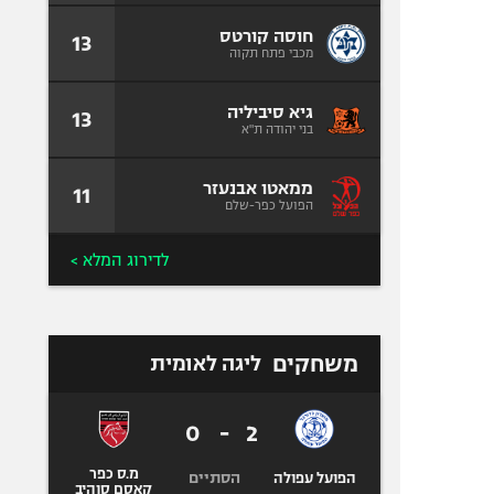
חוסה קורטס
13
מכבי פתח תקוה
גיא סיביליה
13
בני יהודה ת"א
ממאטו אבנעזר
11
הפועל כפר-שלם
לדירוג המלא >
משחקים
ליגה לאומית
0
-
2
מ.ס כפר
הסתיים
הפועל עפולה
קאסם סוהיב