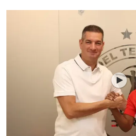
ל אביב
ליגה טורקית
תל אביב
ליגה סינית
חיפה
ליגה ברזילאית
באר שבע
ליגות נוספות
תניה
דה