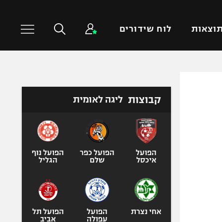
וצאות
לוח שידורים
כדורסל עולמי
ענפים נוספים
קבוצות
ליגה לאומית
NBA
טניס
יורוליג
כדוריד
יורוקאפ
כדורעף
שחייה
הפועל
הפועל כפר
הפועל נוף
איכסל
שלם
הגליל
ג'ודו
אגרוף
ספורט אולימפי
UFC
אחי נצרת
הפועל
הפועל תל
עפולה
אביב