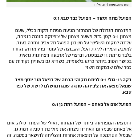
יתרון כתום. צעדון
|
קובי אליהו
הפועל פתח תקוה – הפועל כפר סבא 0:1
המנצחת הגדולה של המחזור מגיעה מפתח תקוה בכלל, שעם
ניצחון 0:1 קטן-גדול משער ניצחון של צ'פיוקה סונגה בנגיחה,
עלתה למקום השלישי על חשבון הפועל תל אביב וחזרה בענק
למאבק העלייה לליגת העל. הקבוצה של עומר פרץ מרחק נקודה
בלבד מרמת גן שבפסגה, וברצף של ארבעה ניצחונות נראית
בכושר הטוב ביותר כרגע בלאומית, כשהיא גם בשוויון נקודות עם
כפר שלם שבמקום השני.
דקה 13: גול! 0:1 לפתח תקוה! הרמה של דניאל מור יוסף מצד
שמאל מצאה את צ'פיוקה סונגה שנגח מושלם לרשת של כפר
סבא.
הפועל אום אל פאחם – הפועל רמת גן 0:1
התוצאה המפתיעה ביותר של המחזור, ואולי של העונה כולה. אום
אל פאחם שבמקום האחרון ניצחה את מוליכת הטבלה רמת גן,
שבמזל הסתמכה על תוצאות אחרות והצליחה להישאר בפסגה. זה