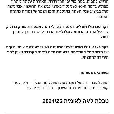
הרגיש פספוס, בטח מול יפו המדרדרת. האורחת עלתה ליתרון
מפתיע בדקה ה-40 כשמנסור באדג'י כבש את הראשון, אבל משה
סמל בביצוע ענק השווה בתוספת הזמן ושמר על נקודה כתומה
חשובה.
דקה 40: גול! 0:1 ליפו! מנסור באדג'י נהנה ממסירת עומק גדולה,
גבר על ההגנה הכתומה וגלגל את הכדור לרשת בדרך ליתרון
בחוץ.
דקה 45+4: גול! ראשון לציון השוותה ל-1:1! פעולה אישית ענקית
של משה סמל הסתיימה בבעיטה חדה לפינה הקרובה ושוון לפני
הירידה למחצית.
משחקים נוספים:
הפועל עכו – הפועל רעננה 2:0 הפועל נוף הגליל – מ.ס. כפר
קאסם 1:0 עירוני ניר רמת השרון – מכבי הרצליה 2:2
טבלת ליגה לאומית 2024/25