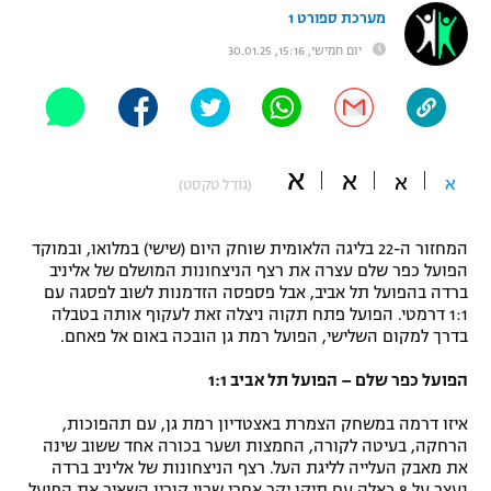
מערכת ספורט 1
"מחצית בשכונה" – פודקאסט
אופניים
יום חמישי, 15:16, 30.01.25
ספורט מוטורי
משתתפים וזוכים בפרסים
כדורמים
תקנון משתתפים וזוכים בפרסים
א
טניס
א
א
א
(גודל טקסט)
פוטבול אמריקאי NFL
תקנון עבור פעילות אלקטרה
המחזור ה-22 בליגה הלאומית שוחק היום (שישי) במלואו, ובמוקד
גיימינג E-Sports
בייסבול MLB
הפועל כפר שלם עצרה את רצף הניצחונות המושלם של אליניב
תקנון עבור פעילות ספורט 1 – "מרלן"
ברדה בהפועל תל אביב, אבל פספסה הזדמנות לשוב לפסגה עם
ספורט אתגרי ואקסטרים
1:1 דרמטי. הפועל פתח תקוה ניצלה זאת לעקוף אותה בטבלה
תנאי שימוש
בדרך למקום השלישי, הפועל רמת גן הובכה באום אל פאחם.
אומנויות לחימה
הפועל כפר שלם – הפועל תל אביב 1:1
מדיניות פרטיות
גיימינג E-Sports
איזו דרמה במשחק הצמרת באצטדיון רמת גן, עם תהפוכות,
הרחקה, בעיטה לקורה, החמצות ושער בכורה אחד ששוב שינה
תקנון פעילות ספורט 1
את מאבק העלייה לליגת העל. רצף הניצחונות של אליניב ברדה
נעצר על 8 כאלה עם תיקו יקר אחרי שרוי קורין השאיר את הפועל