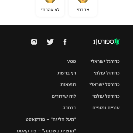
אהבתי
לא אהבתי
כדורגל ישראלי
VOD
כדורגל עולמי
רץ ברשת
ליגת העל
כדורסל ישראלי
תוצאות
ליגת
ליגה לאומית
האלופות
כדורסל עולמי
לוח שידורים
ליגת ווינר
סל
גביע הטוטו
ענפים נוספים
ברחבה
ליגה
NBA
אירופית
"מעל הליגה" – פודקאסט
ליגה לאומית
ליגיונרים
טניס
יורוליג
ליגה אנגלית
"מחצית בשכונה" – פודקאסט