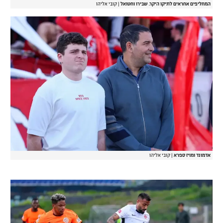
המחליפים אחראים לתיקו היקר. שבירו וחטואל
|
קובי אליהו
אדמונד ומויז ספרא
|
קובי אליהו