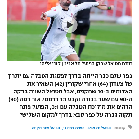
כדורסל נשים
נבחרת ישראל
יורוליג
ליגה ספרדית
טניס
VOD
מכבי תל אביב
מכבי חיפה
יורוקאפ
ליגה איטלקית
כדוריד
הפועל חולון
בית"ר ירושלים
רץ ברשת
ליגה צרפתית
כדורעף
הפועל ירושלים
מכבי תל אביב
ליגה הולנדית
שחייה
תוצאות
רותם חטואל שחקן הפועל תל אביב
|
קובי אליהו
דני אבדיה
הפועל תל אביב
ליגה טורקית
כפר שלם כבר הייתה בדרך לפסגת הטבלה עם יתרון
ג'ודו
הפועל חיפה
של צעדון (64) אחרי שקורין (42) השאיר את
לוח שידורים
ליגה סינית
האדומים ב-10 שחקנים, אבל חטואל השווה בדקה
אגרוף
הפועל באר שבע
ה-90 עם שער בכורה וקבע 1:1 דרמטי. אור דסה (90)
ליגה ברזילאית
ברחבה
הדהים את מוליכת הטבלה עם 0:1, הפועל פתח
ספורט אולימפי
מכבי נתניה
תקוה גברה על כפר סבא בדרך למקום השלישי
ליגות נוספות
UFC
"מעל הליגה" – פודקאסט
בני יהודה
קבוצות:
הפועל תל אביב
הפועל רמת גן
הפועל פתח תקווה
היאבקות WWE