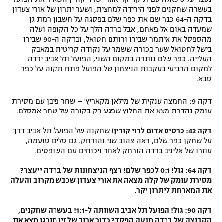
בעשרה שחקנים לפני הירידה למחצית, ושער יתרון של אורי צעדון
רשיון להקרנה פומבית לבית עסק
בדקה ה-64 כבר שם את כפר שלם בפסגה על חשבון רמת גן
שמעדה באום אל פאחם, אבל ברדה הלך על כל הקופה ועלה
הצטרפות לחבילת הערוצים
מהספסל את איתמר שבירו ורותם חטואל, ובדקה ה-90 שבירו
בישל לחטואל שער בכורה ששמר על נקודה קריטית במאבק
העלייה. כפר שלם נותרה במקום השני, הפועל תל אביב ירדה
לוח דרושים – ג'ובנט
למקום הרביעי בעקבות הניצחון של הפועל פתח תקוה על כפר
סבא.
תגיות
דקה 9: החמצה ענקית של מילאן מקאריץ' – שחר פיבן עם מסירת
המגזין
עומק נהדרת מצא את החלוץ שפגע רק בקורה של שחר אמסלם.
דקה 42: כרטיס אדום לרוי קורין!
שחקנה של הפועל תל אביב דרך
על שחקן כפר שלם, ראה צהוב שני והורחק. גם סלים טועמה,
עוזרו של אליניב ברדה הורחק לאחר ויכוחים עם השופטים.
דקה 64: גול! 0:1 לכפר שלם! רצף הניצחונות של ברדה ייעצר?
מסירת עומק של קלה מצאה את אורי צעדון שכבש מקרוב והעלה
את המארחת ליתרון יקר.
דקה 90: גול! הפועל תל אביב השוותה ל-1:1! בעשרה שחקנים,
הקבוצה של ברדה מנעה הפסד? כדור ארוך של זיו מורגן מצא את