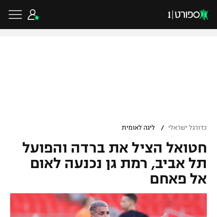
כדורגל ישראלי
ליגת העל
כדורגל עולמי
/
כדורגל ישראלי
ליגה לאומית
ליגה לאומית
חטואל הציל את ברדה והפועל
ליגת האלופות
כדורסל ישראלי
גביע הטוטו
תל אביב, רמת גן נכנעה לאום
ליגה אירופית
אל פאחם
ליגת ווינר סל
ליגיונרים
כדורסל עולמי
ליגה אנגלית
ליגה לאומית
גביע המדינה
NBA
ליגה גרמנית
ענפים נוספים