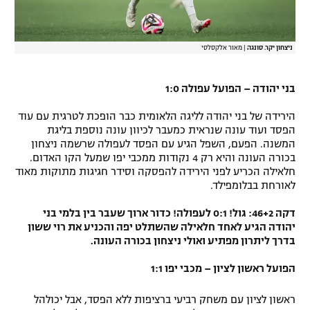
ניצחון יקר. סונגה
|
מאור אלקסלסי
בני יהודה – הפועל עפולה 1:0
הירידה של בני יהודה לליגה הלאומית כבר הופכת לטרגית עם עוד
הפסד ועוד עונה שנראית כמעבר לכיוון עונה נוספת בליגת
המשנה. הפעם, השפל הגיע עם הפסד לעפולה שרשמה ניצחון
בכורה העונה והיא רק 4 נקודות ממכבי יפו שמעל הקו האדום.
חלאילה הכריע לפני הירידה להפסקה וסידר חגיגות מתוקות מאוד
לאורחת בבלומפילד.
דקה 46+2: גול! 0:1 לעפולה! כדור ארוך שעבר בין בלמי בני
יהודה הגיע לאחד חלאילה שהשתלט יפה והכניע את רוי ששון
בדרך ליתרון מפתיע ואולי ניצחון בכורה העונה.
הפועל ראשון לציון – מכבי יפו 1:1
ראשון לציון עם משחק רביעי ברציפות ללא הפסד, אבל יכולהל