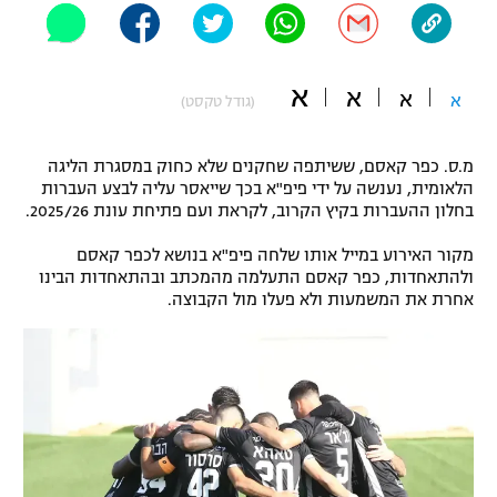
"מחצית בשכונה" – פודקאסט
אופניים
א
א
א
ספורט מוטורי
א
משתתפים וזוכים בפרסים
(גודל טקסט)
כדורמים
מ.ס. כפר קאסם, ששיתפה שחקנים שלא כחוק במסגרת הליגה
תקנון משתתפים וזוכים בפרסים
טניס
הלאומית, נענשה על ידי פיפ"א בכך שייאסר עליה לבצע העברות
פוטבול אמריקאי NFL
בחלון ההעברות בקיץ הקרוב, לקראת ועם פתיחת עונת 2025/26.
תקנון עבור פעילות אלקטרה
גיימינג E-Sports
מקור האירוע במייל אותו שלחה פיפ"א בנושא לכפר קאסם
בייסבול MLB
תקנון עבור פעילות ספורט 1 – "מרלן"
ולהתאחדות, כפר קאסם התעלמה מהמכתב ובהתאחדות הבינו
אחרת את המשמעות ולא פעלו מול הקבוצה.
ספורט אתגרי ואקסטרים
תנאי שימוש
אומנויות לחימה
מדיניות פרטיות
גיימינג E-Sports
תקנון פעילות ספורט 1