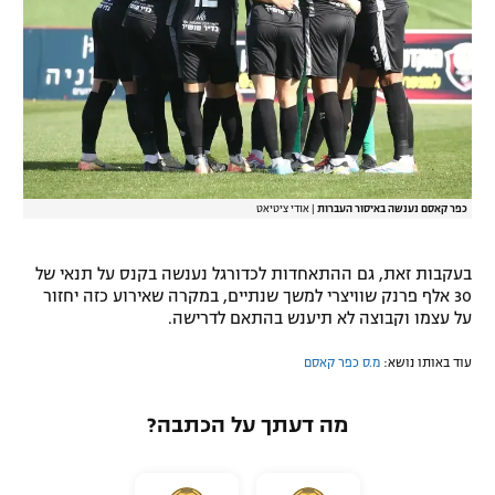
רשיון להקרנה פומבית לבית עסק
הצטרפות לחבילת הערוצים
לוח דרושים – ג'ובנט
תגיות
כפר קאסם נענשה באיסור העברות
|
אודי ציטיאט
המגזין
בעקבות זאת, גם ההתאחדות לכדורגל נענשה בקנס על תנאי של
30 אלף פרנק שוויצרי למשך שנתיים, במקרה שאירוע כזה יחזור
על עצמו וקבוצה לא תיענש בהתאם לדרישה.
עוד באותו נושא:
מ.ס כפר קאסם
מה דעתך על הכתבה?