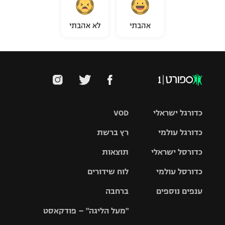
אהבתי
לא אהבתי
כדורגל ישראלי
VOD
כדורגל עולמי
רץ ברשת
ליגת העל
כדורסל ישראלי
תוצאות
ליגת
ליגה לאומית
האלופות
כדורסל עולמי
לוח שידורים
ליגת ווינר
סל
גביע הטוטו
ענפים נוספים
ברחבה
ליגה
NBA
אירופית
"מעל הליגה" – פודקאסט
ליגה לאומית
ליגיונרים
טניס
יורוליג
ליגה אנגלית