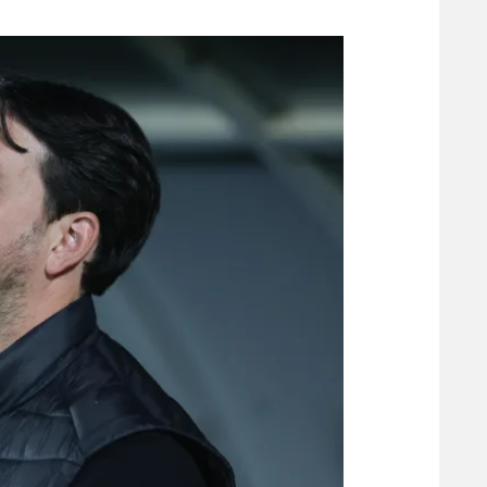
משתתפים וזוכים בפרסים
מכבי ת
הפועל 
תקנון משתתפים וזוכים בפרסים
הפועל 
תקנון עבור פעילות אלקטרה
הפועל 
תקנון עבור פעילות ספורט 1 – "מרלן"
מכבי נ
טניס
בני יהו
גיימינג E-Sports
תנאי שימוש
מדיניות פרטיות
תקנון פעילות ספורט 1
רשיון להקרנה פומבית לבית עסק
הצטרפות לחבילת הערוצים
לוח דרושים – ג'ובנט
תגיות