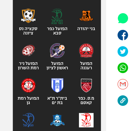
היאבקות WWE
אופניים
ספורט מוטורי
כדורמים
בני יהודה
הפועל כפר
סקציה נס
סבא
ציונה
פוטבול אמריקאי NFL
בייסבול MLB
ספורט אתגרי
ואקסטרים
הפועל
הפועל
הפועל ניר
רעננה
ראשון לציון
רמת השרון
אומנויות לחימה
גיימינג E-Sports
מ.ס. כפר
בית"ר ת"א
הפועל רמת
קאסם
בת ים
גן