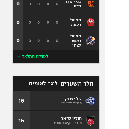
בני יהודה
0
0
0
0
0
ת"א
הפועל
0
0
0
0
0
רעננה
הפועל
0
0
0
0
0
ראשון
לציון
לטבלה המלאה >
מלך השערים
ליגה לאומית
גיל יצחק
16
מכבי קביליו יפו
חוליו סזאר
16
מ.ס כפר קאסם סוהיב