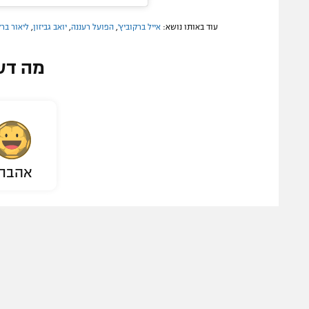
עוד באותו נושא:
אייל ברקוביץ'
,
הפועל רעננה
,
יואב גביזון
,
ליאור ברק
מה דע
אהבת