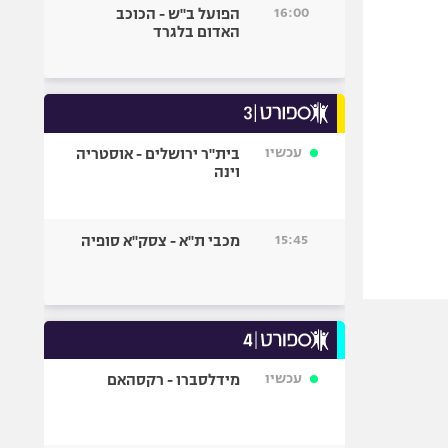
16:00
הפועל ב"ש - הכוכב
האדום בלגרד
עכשיו
בית"ר ירושלים - אוסטריה
וינה
15:45
מכבי ת"א - צסק"א סופיה
עכשיו
מידלסברו - רקסהאם