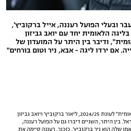
עבר ובעלי הפועל רעננה, אייל ברקוביץ',
ליגה הלאומית יחד עם יואב גביזון
ית", ודיבר בין היתר על המועדון של
ה. אם ירדו ליגה - אבא, ניר וטום בורחים"
בפרק האחרון של הפודקאסט "המאמי הלאומית" לעונת 2024/25, ליאור ברקוביץ' ויואב גביזון
. בין היתר, השניים דיברו גם על הפועל רעננה,
ן שלה הוא ניר ברקוביץ'. כזכור, רעננה סיימה את