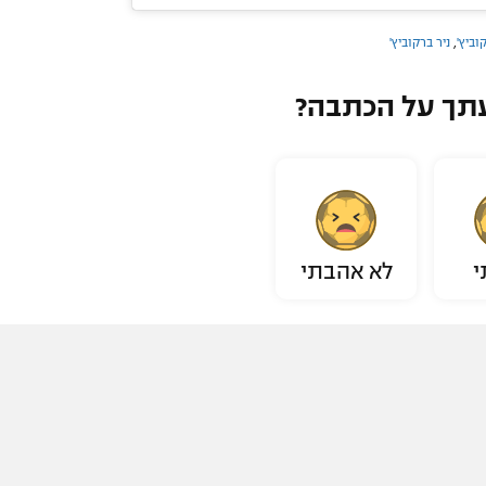
וביץ'
,
ניר ברקוביץ'
תך על הכתבה?
י
לא אהבתי