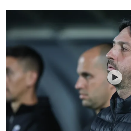
ל אביב
ליגה טורקית
תל אביב
ליגה סינית
חיפה
ליגה ברזילאית
באר שבע
ליגות נוספות
תניה
דה