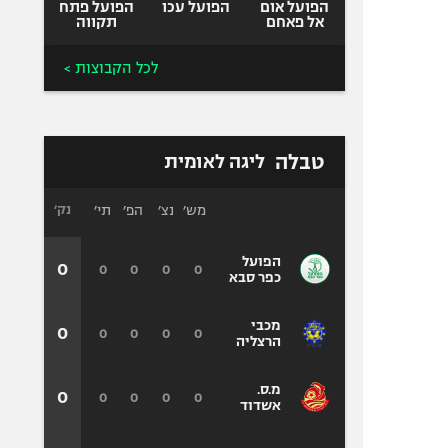
הפועל אום
הפועל עכו
הפועל פתח
אל פאחם
תקווה
לכל הקבוצות >
טבלה
ליגה לאומית
מש׳
נצ׳
הפ׳
תי׳
נק׳
הפועל
0
0
0
0
0
כפר סבא
מכבי
0
0
0
0
0
הרצליה
מ.ס.
0
0
0
0
0
אשדוד