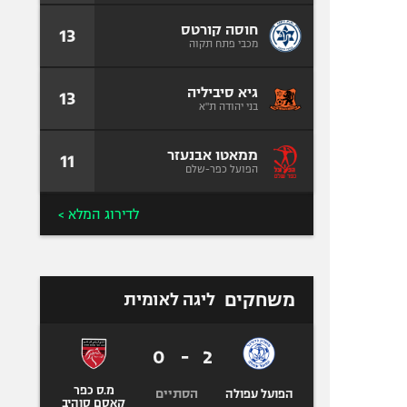
חוסה קורטס
13
מכבי פתח תקוה
גיא סיביליה
13
בני יהודה ת"א
ממאטו אבנעזר
11
הפועל כפר-שלם
לדירוג המלא >
משחקים
ליגה לאומית
0
-
2
מ.ס כפר
הסתיים
הפועל עפולה
קאסם סוהיב