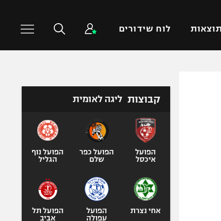
וצאות
לוח שידורים
כדורסל עולמי
ענפים נוספים
קבוצות
ליגה לאומית
NBA
טניס
יורוליג
כדוריד
יורוקאפ
כדורעף
שחייה
הפועל
הפועל כפר
הפועל נוף
איכסל
שלם
הגליל
ג'ודו
אגרוף
ספורט אולימפי
UFC
אחי נצרת
הפועל
הפועל תל
עפולה
אביב