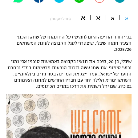
"מחצית בשכונה" – פודקאסט
אופניים
א
א
א
א
(גודל טקסט)
ספורט מוטורי
משתתפים וזוכים בפרסים
בני יהודה הודיעה היום (חמישי) על החתמתו של שחקן הכנף
כדורמים
הצעיר חמזה שיבלי, שיצטרף לסגל הקבוצה לעונת המשחקים
תקנון משתתפים וזוכים בפרסים
2025/26.
טניס
פוטבול אמריקאי NFL
שיבלי, בן 20, סיכם את תנאיו בקבוצה באמצעות סוכניו אבי נמני
תקנון עבור פעילות אלקטרה
ורועי סימוני. את שמו עשה בזכות הופעות מרשימות במדי נבחרת
גיימינג E-Sports
בייסבול MLB
הנוער של ישראל, עמה ייצג את המדינה בטורנירים בינלאומיים.
תקנון עבור פעילות ספורט 1 – "מרלן"
השחקן ימריא הלילה יחד עם חבריו החדשים למחנה האימונים
בצ'כיה, שם יחל רשמית את דרכו במדים הכתומים.
ספורט אתגרי ואקסטרים
תנאי שימוש
אומנויות לחימה
מדיניות פרטיות
גיימינג E-Sports
תקנון פעילות ספורט 1