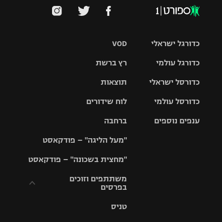
כדורגל ישראלי
VOD
כדורגל עולמי
רץ ברשת
ליגת העל
כדורסל ישראלי
תוצאות
ליגת
ליגה לאומית
האלופות
כדורסל עולמי
לוח שידורים
ליגת ווינר
סל
גביע הטוטו
ענפים נוספים
ברחבה
ליגה
NBA
אירופית
"מעל הליגה" – פודקאסט
ליגה לאומית
ליגיונרים
טניס
יורוליג
ליגה אנגלית
"מחצית בשכונה" – פודקאסט
כדורסל נשים
גביע המדינה
כדוריד
יורוקאפ
ליגה גרמנית
משתתפים וזוכים
בפרסים
מכבי תל
נבחרת
כדורעף
אביב
ישראל
ליגה
טניס
ספרדית
תקנון משתתפים
שחייה
הפועל חולון
מכבי חיפה