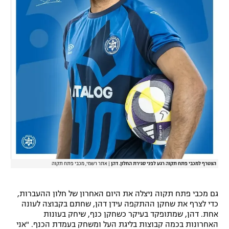
רשיון להקרנה פומבית לבית עסק
הצטרפות לחבילת הערוצים
לוח דרושים – ג'ובנט
תגיות
המגזין
הצטרף למכבי פתח תקוה רגע לפני סגירת החלון. דהן
|
אתר רשמי, מכבי פתח תקוה
גם מכבי פתח תקוה ניצלה את היום האחרון של חלון ההעברות,
כדי לצרף את שחקן ההתקפה עידן דהן, שחתם בקבוצה לעונה
אחת. דהן, שמתופקד בעיקר כשחקן כנף, שיחק בעונות
האחרונות בכמה קבוצות בליגת העל ומשחק בעמדת הכנף. "אני