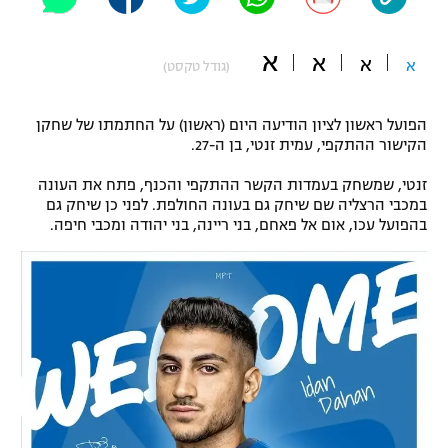
"מחצית בשכונה" – פודקאסט
אופניים
א
א
א
א
(גודל טקסט)
ספורט מוטורי
משתתפים וזוכים בפרסים
הפועל ראשון לציון הודיעה היום (ראשון) על החתמתו של שחקן
כדורמים
הקישור ההתקפי, עמית זנטי, בן ה-27.
תקנון משתתפים וזוכים בפרסים
טניס
פוטבול אמריקאי NFL
זנטי, שמשחק בעמדות הקשר ההתקפי והכנף, פתח את העונה
תקנון עבור פעילות אלקטרה
במכבי הרצליה שם שיחק גם בעונה החולפת. לפני כן שיחק גם
בהפועל עכו, אום אל פאחם, בני ריינה, בני יהודה ומכבי חיפה.
גיימינג E-Sports
בייסבול MLB
תקנון עבור פעילות ספורט 1 – "מרלן"
ספורט אתגרי ואקסטרים
תנאי שימוש
אומנויות לחימה
מדיניות פרטיות
גיימינג E-Sports
תקנון פעילות ספורט 1