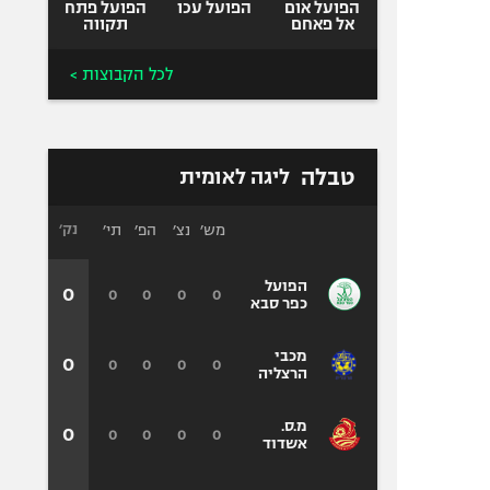
הפועל אום
הפועל עכו
הפועל פתח
אל פאחם
תקווה
לכל הקבוצות >
טבלה
ליגה לאומית
מש׳
נצ׳
הפ׳
תי׳
נק׳
הפועל
0
0
0
0
0
כפר סבא
מכבי
0
0
0
0
0
הרצליה
מ.ס.
0
0
0
0
0
אשדוד