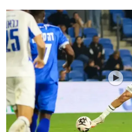
ל אביב
ליגה טורקית
תל אביב
ליגה סינית
חיפה
ליגה ברזילאית
באר שבע
ליגות נוספות
תניה
דה