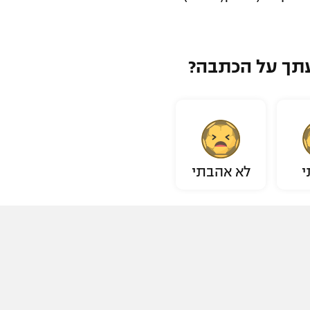
תך על הכתבה?
י
לא אהבתי