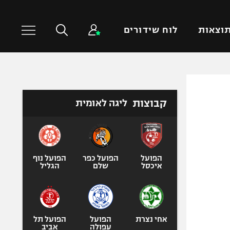
וצאות
לוח שידורים
כדורסל עולמי
ענפים נוספים
קבוצות
ליגה לאומית
NBA
טניס
יורוליג
כדוריד
יורוקאפ
כדורעף
שחייה
הפועל
הפועל כפר
הפועל נוף
איכסל
שלם
הגליל
ג'ודו
אגרוף
ספורט אולימפי
UFC
אחי נצרת
הפועל
הפועל תל
עפולה
אביב