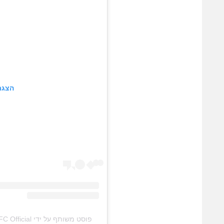
הצגת
פוסט משותף על ידי ‏‎Maccabi Petah Tikva FC Official‎‏ (@‏‎maccabipetahtikvafc‎‏)