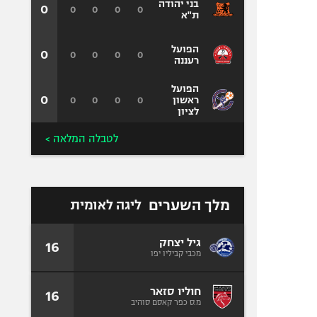
בני יהודה
0
0
0
0
0
ת"א
הפועל
0
0
0
0
0
רעננה
הפועל
0
0
0
0
0
ראשון
לציון
לטבלה המלאה >
מלך השערים
ליגה לאומית
גיל יצחק
16
מכבי קביליו יפו
חוליו סזאר
16
מ.ס כפר קאסם סוהיב