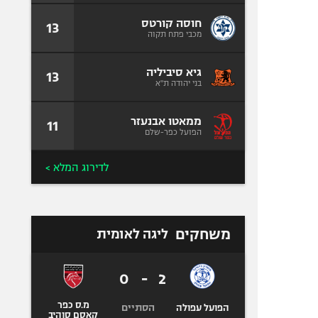
חוסה קורטס
13
מכבי פתח תקוה
גיא סיביליה
13
בני יהודה ת"א
ממאטו אבנעזר
11
הפועל כפר-שלם
לדירוג המלא >
משחקים
ליגה לאומית
0
-
2
מ.ס כפר
הסתיים
הפועל עפולה
קאסם סוהיב