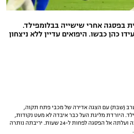
ת בפסגה אחרי שישייה בבלומפילד.
ידו כהן כבשו. היפואים עדיין ללא ניצחון
רב (שבת) עם הצגה אדירה של מכבי פתח תקוה,
 בלומפילד. היורדת מליגת העל כבר איבדה לא מעט נקודות,
אבל סיפקה את משחקה הטוב ביותר העונה ועלתה אל הפסגה לפחות ל-24 שעות. יריבתה נותרה