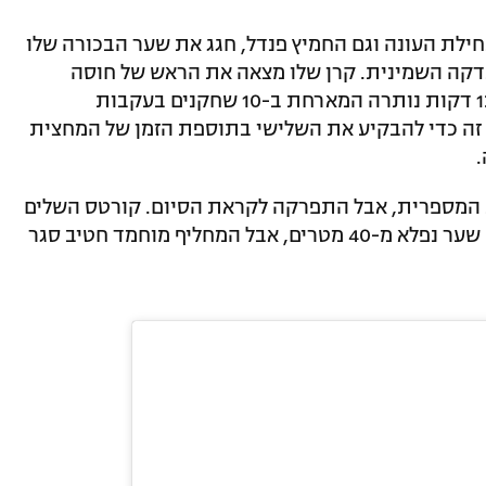
חילת העונה וגם החמיץ פנדל, חגג את שער הבכורה שלו
בדקה השמינית. קרן שלו מצאה את הראש של חוסה
קורטס שנגח פנימה בדקה ה-25, ובחלוף 13 דקות נותרה המארחת ב-10 שחקנים בעקבות
ת זה כדי להבקיע את השלישי בתוספת הזמן של המחצית
 המספרית, אבל התפרקה לקראת הסיום. קורטס השלים
צמד בדקה ה-69, מתן בית יעקב צימק עם שער נפלא מ-40 מטרים, אבל המחליף מוחמד חטיב סגר