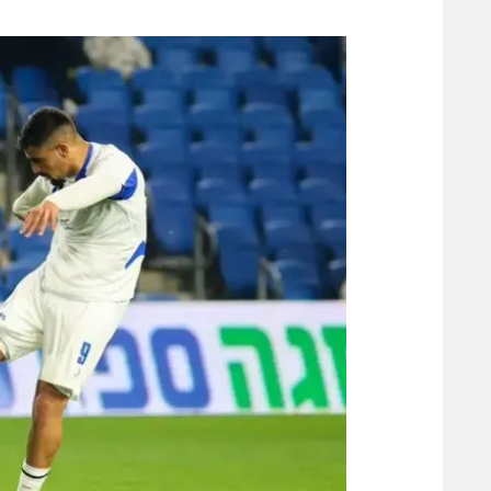
משתתפים וזוכים בפרסים
מכבי ת
הפועל 
תקנון משתתפים וזוכים בפרסים
הפועל 
תקנון עבור פעילות אלקטרה
הפועל 
תקנון עבור פעילות ספורט 1 – "מרלן"
מכבי נ
טניס
בני יהו
גיימינג E-Sports
תנאי שימוש
מדיניות פרטיות
תקנון פעילות ספורט 1
רשיון להקרנה פומבית לבית עסק
הצטרפות לחבילת הערוצים
לוח דרושים – ג'ובנט
תגיות