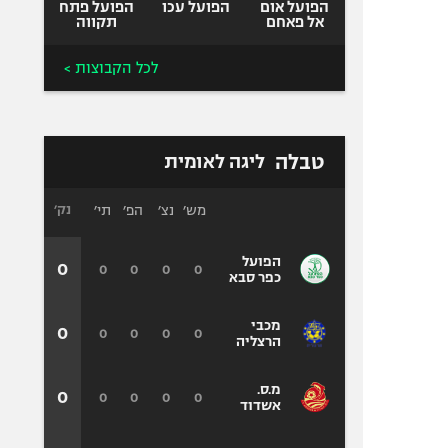
הפועל אום
הפועל עכו
הפועל פתח
אל פאחם
תקווה
לכל הקבוצות >
טבלה
ליגה לאומית
מש׳
נצ׳
הפ׳
תי׳
נק׳
הפועל
0
0
0
0
0
כפר סבא
מכבי
0
0
0
0
0
הרצליה
מ.ס.
0
0
0
0
0
אשדוד