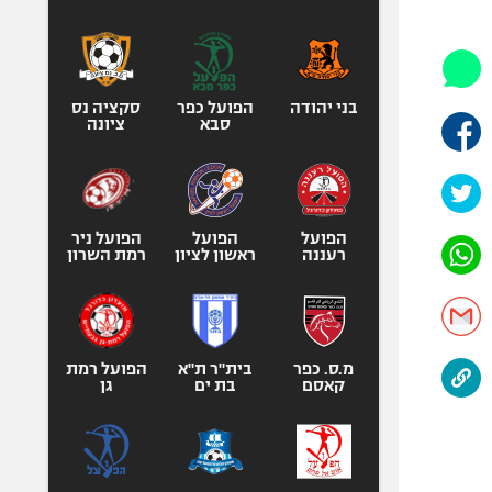
היאבקות WWE
אופניים
ספורט מוטורי
כדורמים
בני יהודה
הפועל כפר
סקציה נס
סבא
ציונה
פוטבול אמריקאי NFL
בייסבול MLB
ספורט אתגרי
ואקסטרים
הפועל
הפועל
הפועל ניר
רעננה
ראשון לציון
רמת השרון
אומנויות לחימה
גיימינג E-Sports
מ.ס. כפר
בית"ר ת"א
הפועל רמת
קאסם
בת ים
גן