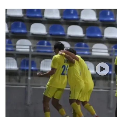
ל אביב
ליגה טורקית
תל אביב
ליגה סינית
חיפה
ליגה ברזילאית
באר שבע
ליגות נוספות
תניה
דה