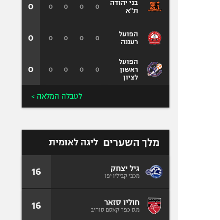
בני יהודה
0
0
0
0
0
ת"א
הפועל
0
0
0
0
0
רעננה
הפועל
0
0
0
0
0
ראשון
לציון
לטבלה המלאה >
מלך השערים
ליגה לאומית
גיל יצחק
16
מכבי קביליו יפו
חוליו סזאר
16
מ.ס כפר קאסם סוהיב