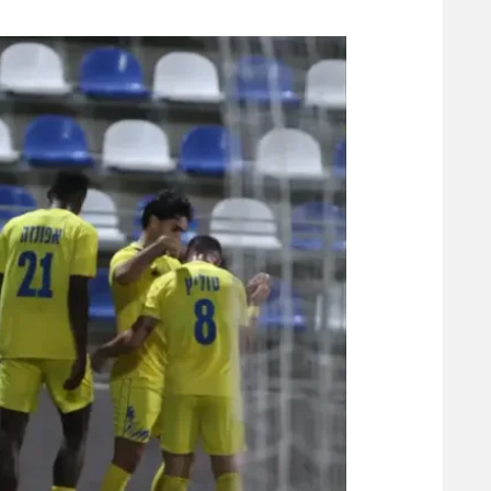
משתתפים וזוכים בפרסים
מכבי ת
הפועל 
תקנון משתתפים וזוכים בפרסים
הפועל 
תקנון עבור פעילות אלקטרה
הפועל 
תקנון עבור פעילות ספורט 1 – "מרלן"
מכבי נ
טניס
בני יהו
גיימינג E-Sports
תנאי שימוש
מדיניות פרטיות
תקנון פעילות ספורט 1
רשיון להקרנה פומבית לבית עסק
הצטרפות לחבילת הערוצים
לוח דרושים – ג'ובנט
תגיות