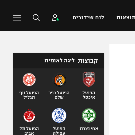
וצאות
לוח שידורים
כדורסל עולמי
ענפים נוספים
קבוצות
ליגה לאומית
NBA
טניס
יורוליג
כדוריד
יורוקאפ
כדורעף
שחייה
הפועל
הפועל כפר
הפועל נוף
איכסל
שלם
הגליל
ג'ודו
אגרוף
ספורט אולימפי
UFC
אחי נצרת
הפועל
הפועל תל
עפולה
אביב