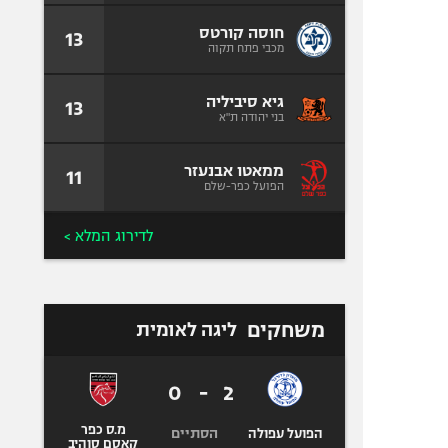
חוסה קורטס
13
מכבי פתח תקוה
גיא סיביליה
13
בני יהודה ת"א
ממאטו אבנעזר
11
הפועל כפר-שלם
לדירוג המלא >
משחקים
ליגה לאומית
0
-
2
מ.ס כפר
הסתיים
הפועל עפולה
קאסם סוהיב