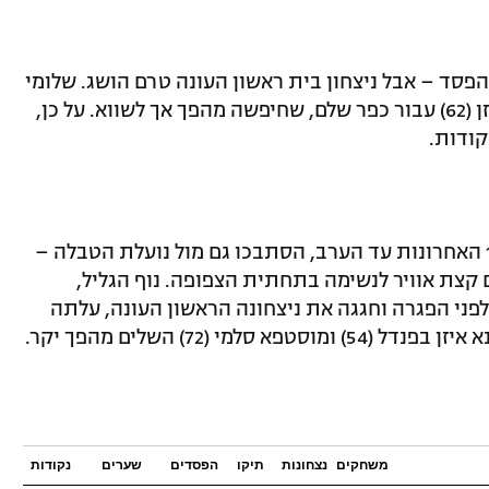
סד – אבל ניצחון בית ראשון העונה טרם הושג. שלומי
אזולאי כבש בפנדל (38), עומרי בן הרוש איזן (62) עבור כפר שלם, שחיפשה מהפך אך לשווא. על כן,
ודות.
הכתומים, שהשיגו נקודה אחת בלבד מ-18 האחרונות עד הערב, הסתבכו גם מול נועלת הטבלה –
קצת אוויר לנשימה בתחתית הצפופה. נוף הגליל,
ני הפגרה וחגגה את ניצחונה הראשון העונה, עלתה
משחקים
נצחונות
תיקו
הפסדים
שערים
נקודות