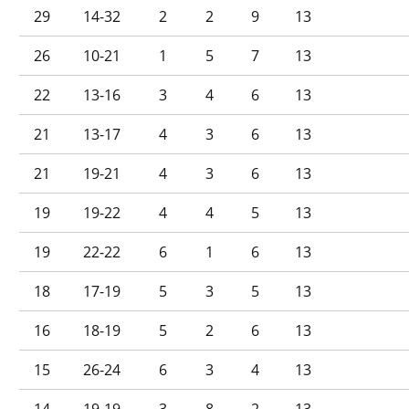
29
14-32
2
2
9
13
26
10-21
1
5
7
13
22
13-16
3
4
6
13
21
13-17
4
3
6
13
21
19-21
4
3
6
13
19
19-22
4
4
5
13
19
22-22
6
1
6
13
18
17-19
5
3
5
13
16
18-19
5
2
6
13
15
26-24
6
3
4
13