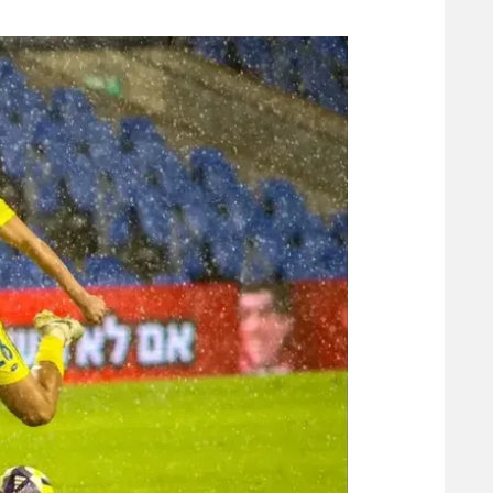
משתתפים וזוכים בפרסים
מכבי ת
הפועל 
תקנון משתתפים וזוכים בפרסים
הפועל 
תקנון עבור פעילות אלקטרה
הפועל 
תקנון עבור פעילות ספורט 1 – "מרלן"
מכבי נ
טניס
בני יהו
גיימינג E-Sports
תנאי שימוש
מדיניות פרטיות
תקנון פעילות ספורט 1
רשיון להקרנה פומבית לבית עסק
הצטרפות לחבילת הערוצים
לוח דרושים – ג'ובנט
תגיות