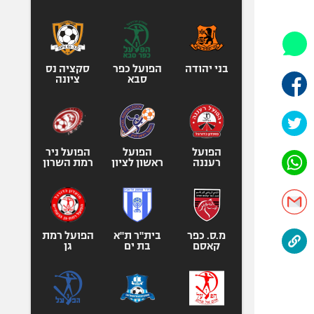
היאבקות WWE
אופניים
ספורט מוטורי
כדורמים
בני יהודה
הפועל כפר
סקציה נס
סבא
ציונה
פוטבול אמריקאי NFL
בייסבול MLB
ספורט אתגרי
ואקסטרים
הפועל
הפועל
הפועל ניר
רעננה
ראשון לציון
רמת השרון
אומנויות לחימה
גיימינג E-Sports
מ.ס. כפר
בית"ר ת"א
הפועל רמת
קאסם
בת ים
גן