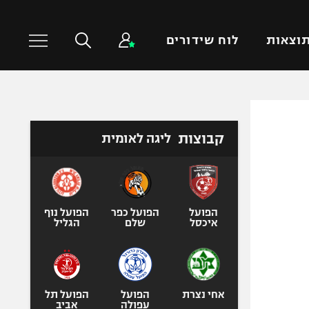
וצאות
לוח שידורים
כדורסל עולמי
ענפים נוספים
קבוצות
ליגה לאומית
NBA
טניס
יורוליג
כדוריד
יורוקאפ
כדורעף
שחייה
הפועל
הפועל כפר
הפועל נוף
איכסל
שלם
הגליל
ג'ודו
אגרוף
ספורט אולימפי
UFC
אחי נצרת
הפועל
הפועל תל
עפולה
אביב