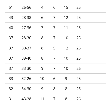
51
26-56
4
6
15
25
43
28-38
6
7
12
25
40
27-36
7
7
11
25
37
28-36
8
7
10
25
37
30-37
8
5
12
25
37
39-40
8
7
10
25
37
33-30
9
7
10
26
33
32-26
10
6
9
25
32
34-30
9
8
8
25
31
43-28
11
7
8
26