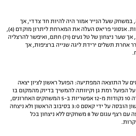
במשחק שעל הנייר אמור היה להיות חד צדדי, אך
למעשה הה עבדה קשה עבור שלוש הנקודות. אנסוני פריאס העלה את המארחת ליתרון מוקדם (4),
בסיל חורי (32) השווה עבור חדרה הלחוצה, אך שער ניצחון של טל נעים (71) חתם, ואיפשר להרצליה
ר אחרת תשלים ירידת ליגה שנייה ברציפות, אך
.
 (39) וכריסטיאן אגו (78) רשומים על התוצאה המפתיעה: הפועל ראשון לציון יצאה
פגרה הבלתי מתוכננת עם ניצחון חוץ 1:2 על הפועל רמת גן וקיוותה להמשיך בדיוק מהמקום בו
עצרה – אבל הקבוצה של דוד מרטן, שצברה 10 נקודות מ-12 אפשריות ב-5 המשחקים האחרונים,
שוב כשלה מול הכבשה השחורה שלה. ראשון הובסה על ידי קאסם 3:0 בסיבוב הראשון ולא ניצחה
אותה 13 משחקים ברציפות. האורחת הגיעה עם רצף עגום של 8 משחקים ללא ניצחון בכל
קרות.