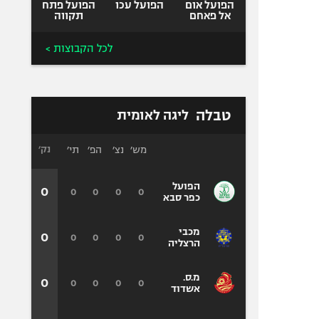
הפועל אום
הפועל עכו
הפועל פתח
אל פאחם
תקווה
לכל הקבוצות >
טבלה
ליגה לאומית
מש׳
נצ׳
הפ׳
תי׳
נק׳
הפועל
0
0
0
0
0
כפר סבא
מכבי
0
0
0
0
0
הרצליה
מ.ס.
0
0
0
0
0
אשדוד