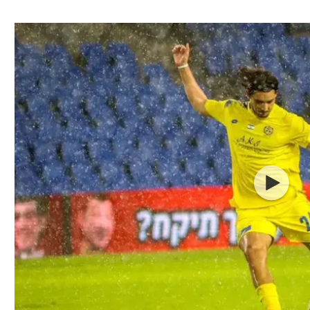
ל אביב
ליגה טורקית
תל אביב
ליגה סינית
חיפה
ליגה ברזילאית
באר שבע
ליגות נוספות
תניה
דה