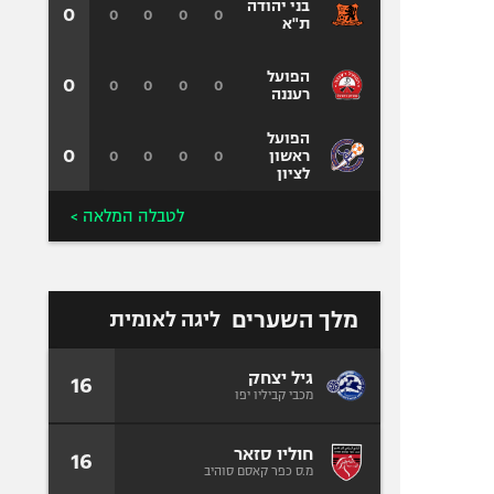
בני יהודה
0
0
0
0
0
ת"א
הפועל
0
0
0
0
0
רעננה
הפועל
0
0
0
0
0
ראשון
לציון
לטבלה המלאה >
מלך השערים
ליגה לאומית
גיל יצחק
16
מכבי קביליו יפו
חוליו סזאר
16
מ.ס כפר קאסם סוהיב