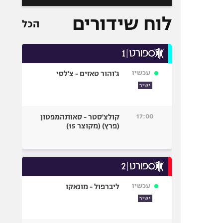
לוח שידורים
הכל
עכשיו
ג'והור טאזים - צ'לסי
ישיר
17:00
קולצ'סטר - סאותהמפטון
(פרץ) (מקוצר 15)
עכשיו
ליברפול - מונאקו
ישיר