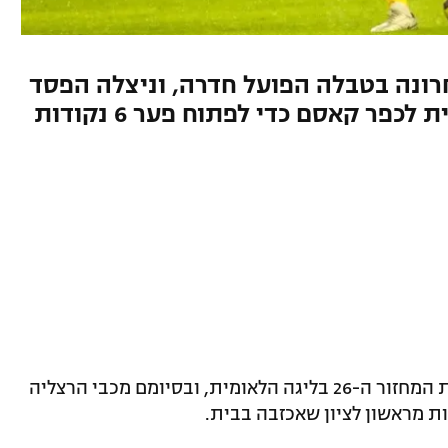
 קשה על האחרונה בטבלה הפועל חדרה, וניצלה הפסד
מפתיע של ראשון לציון 2:0 בבית לכפר קאסם כדי לפתוח פער 6 נקודות
ארבעה משחקים נערכו היום (שני) במסגרת המחזור ה-26 בליגה הלאומית, ובסיומם מכבי הרצליה