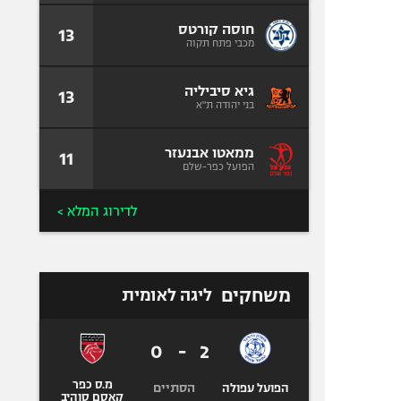
חוסה קורטס
13
מכבי פתח תקוה
גיא סיביליה
13
בני יהודה ת"א
ממאטו אבנעזר
11
הפועל כפר-שלם
לדירוג המלא >
משחקים
ליגה לאומית
0
-
2
מ.ס כפר
הסתיים
הפועל עפולה
קאסם סוהיב