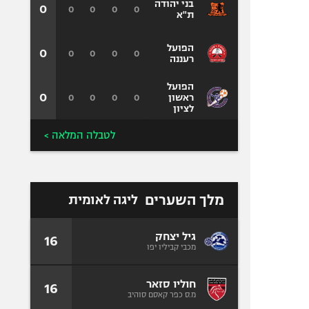
בני יהודה
0
0
0
0
0
ת"א
הפועל
0
0
0
0
0
רעננה
הפועל
0
0
0
0
0
ראשון
לציון
לטבלה המלאה >
מלך השערים
ליגה לאומית
גיל יצחק
16
מכבי קביליו יפו
חוליו סזאר
16
מ.ס כפר קאסם סוהיב