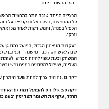
ברגע החשוב ביותר.
וורקו.
בעקבות הניצחון הגדול, הפועל רמת גן ע
שבה לא שיחקה כבר 13 שנ
המשחק וכעת עשוי להיות מכריע. לעומתה
העלייה, שעלול להסתיים במפח נפש ובשנה 19 ברציפות מחוץ לליגה הבכי
דקה 13: זה היה צריך להיות שער היתרון של הרצליה, אך יברבאום בעט ממרכז הרחבה החוצה.
דקה 50: גול! 0:1 להפועל רמת
החזה, עקף את השומר מצד ימין ובעט כדו