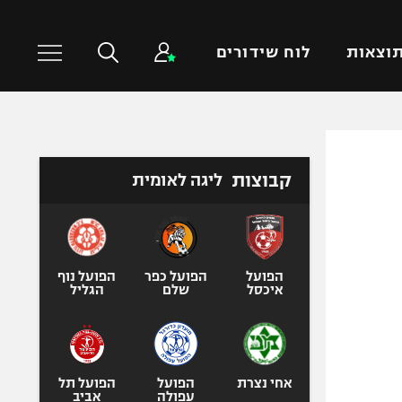
וצאות
לוח שידורים
כדורסל עולמי
ענפים נוספים
קבוצות
ליגה לאומית
NBA
טניס
יורוליג
כדוריד
יורוקאפ
כדורעף
שחייה
הפועל
הפועל כפר
הפועל נוף
איכסל
שלם
הגליל
ג'ודו
אגרוף
ספורט אולימפי
UFC
אחי נצרת
הפועל
הפועל תל
עפולה
אביב