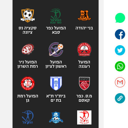
היאבקות WWE
אופניים
ספורט מוטורי
כדורמים
בני יהודה
הפועל כפר
סקציה נס
סבא
ציונה
פוטבול אמריקאי NFL
בייסבול MLB
ספורט אתגרי
ואקסטרים
הפועל
הפועל
הפועל ניר
רעננה
ראשון לציון
רמת השרון
אומנויות לחימה
גיימינג E-Sports
מ.ס. כפר
בית"ר ת"א
הפועל רמת
קאסם
בת ים
גן