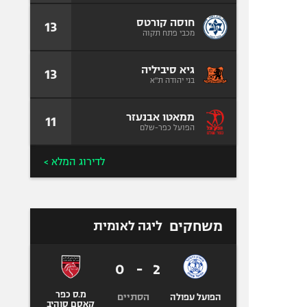
חוסה קורטס
13
מכבי פתח תקוה
גיא סיביליה
13
בני יהודה ת"א
ממאטו אבנעזר
11
הפועל כפר-שלם
לדירוג המלא >
משחקים
ליגה לאומית
0
-
2
מ.ס כפר
הסתיים
הפועל עפולה
קאסם סוהיב