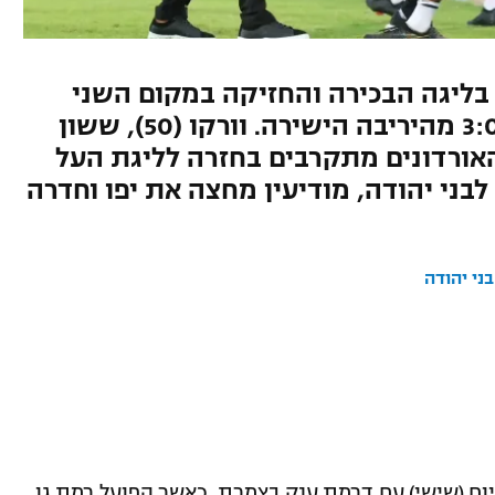
שלא הייתה 18 שנים בליגה הבכירה והחזיקה במקום השני
כמעט לאורך כל העונה, חטפה 3:0 מהיריבה הישירה. וורקו (50), ששון
נטי (70) כבשו, והאורדונים מתקרבים בחזרה לליגת העל
צחון לבני יהודה, מודיעין מחצה את יפו וחדרה
בני יהודה
 לדרך היום (שישי) עם דרמת ענק בצמרת, כאשר הפועל רמת גן