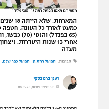
המגזין
מסאי דגו מאמן הפועל רמת גן
|
קובי אליהו
המארחת, 
(65 בפנדל) וה
אחרי 13 שנות היעדרות. ני
מעדה
קבוצות:
הפועל רמת גן
הפועל כפר שלם
רענן ברנובסקי
יום שישי, 18:09, 08.05.26
המחזור ה-34 בליגה הלאומית יצא