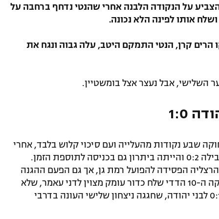
ת גן! גל לוי הצביע על הנקודה הלבנה אחרי שהנטי נדחף ברחבה על
ושלח אותו לפינה הלא נכונה.
וורקו הרים קרן, הנטי התמקם היטב, עלה גבוה ונגח את
ה 1:0
ה שבע נקודות מהעלייה ועם סיכוי קלוש בלבד, אחרי
ההפסד הישיר למכבי הרצליה שבו כבר הובילה 0:2 והייתה ביתרון גם בכניסה לתוספת הזמן.
רצליה הפסידה להפועל רמת גן, אך גם הפעם ההגנה
החלשה בליגה לא החזיקה מעמד: כבר בדקה ה-10 הדדי שלח כדור עומק מצוין לדני עאמר, שלא
התקשה באחד על אחד מול השוער וקבע 0:1 לבני יהודה, שחגגה ניצחון שלישי העונה בדרבי