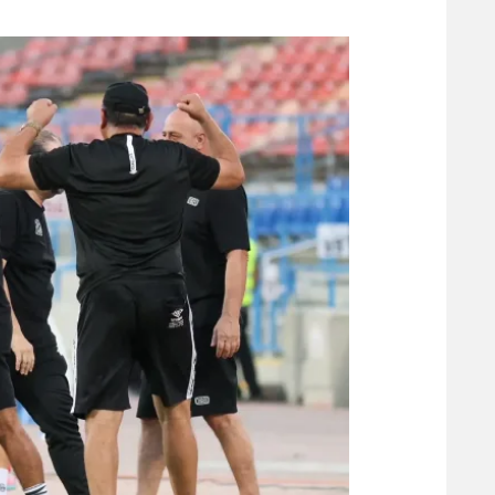
משתתפים וזוכים בפרסים
מכבי ת
הפועל 
תקנון משתתפים וזוכים בפרסים
הפועל 
תקנון עבור פעילות אלקטרה
הפועל 
תקנון עבור פעילות ספורט 1 – "מרלן"
מכבי נ
טניס
בני יהו
גיימינג E-Sports
תנאי שימוש
מדיניות פרטיות
תקנון פעילות ספורט 1
רשיון להקרנה פומבית לבית עסק
הצטרפות לחבילת הערוצים
לוח דרושים – ג'ובנט
תגיות