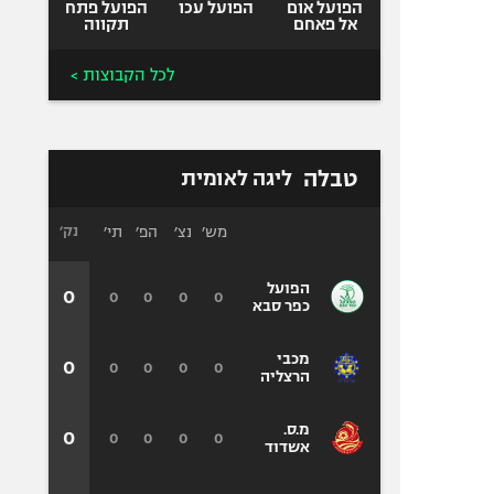
הפועל אום
הפועל עכו
הפועל פתח
אל פאחם
תקווה
לכל הקבוצות >
טבלה
ליגה לאומית
מש׳
נצ׳
הפ׳
תי׳
נק׳
הפועל
0
0
0
0
0
כפר סבא
מכבי
0
0
0
0
0
הרצליה
מ.ס.
0
0
0
0
0
אשדוד