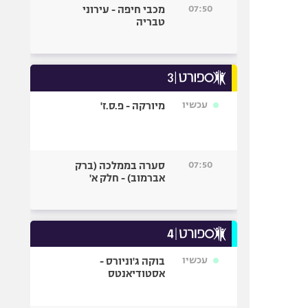
07:50
מכבי חיפה - עירוני
טבריה
עכשיו
מיורקה - פ.ס.ז'
07:50
סערה בממלכה (ברק
אברמוב) - חלק א'
עכשיו
בוקה ג'וניורס -
אסטודיאנטס