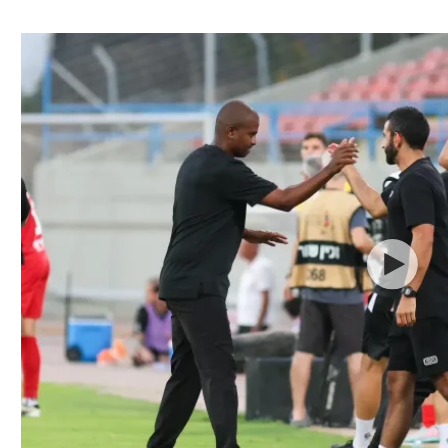
ל אביב
ליגה טורקית
תל אביב
ליגה סינית
חיפה
ליגה ברזילאית
באר שבע
ליגות נוספות
תניה
דה