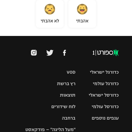
אהבתי
לא אהבתי
כדורגל ישראלי
VOD
כדורגל עולמי
רץ ברשת
ליגת העל
כדורסל ישראלי
תוצאות
ליגת
ליגה לאומית
האלופות
כדורסל עולמי
לוח שידורים
ליגת ווינר
סל
גביע הטוטו
ענפים נוספים
ברחבה
ליגה
NBA
אירופית
"מעל הליגה" – פודקאסט
ליגה לאומית
ליגיונרים