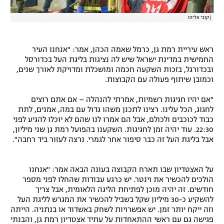
|
קובי אליהו
ראש עיריית רמת גן, כרמל שאמה הכהן, אמר: "אנחנו העיר
החמישית במדינת ישראל שיש לה נציגות בליגת העל בכדורסל
ובכדורגל, בזכות השקעה חכמה ומושכלת ומדויקת לאורך שנים,
וכמובן שיתוף פעולה עם הקבוצות.
"אם יהיו חגיגות רשמיות, אמרתי להנהלה – אם אתם רוצים
לחגוג, הכל עלינו. רצינו לתכנן משהו גדול עם במה, אמנים, לתת
כבוד לכוכבים ולכולם, אבל הם אמרו לנו שהם לא יוכלו להגיע לפני
22:30. עוד יהיה זמן לחגיגות. השקענו בהפועל רמת גן שני מיליון,
אבל בליגת העל זה כבר סיפור אחר לגמרי. נרצה לעזור ביד רחבה".
על האצטדיון שבו תארח הקבוצה בעונה הבאה אמר: "אנחנו
הולכים להכשיר את וינטר. יש כרגע עבודות שהחלו לפני מספר
חודשים. זה יהיה מוכן לפתיחת הליגה הלאומית, אבל צריך
להשקיע כ-30 מיליון שקל בשביל להכשיר את המגרש לליגת העל
וזה ייקח יותר זמן. יש אפשרויות לשחק באשדוד או בנתניה. הייתה
פגישה גם עם ראשי ההתאחדות על עתיד אצטדיון רמת גן, והבנתי