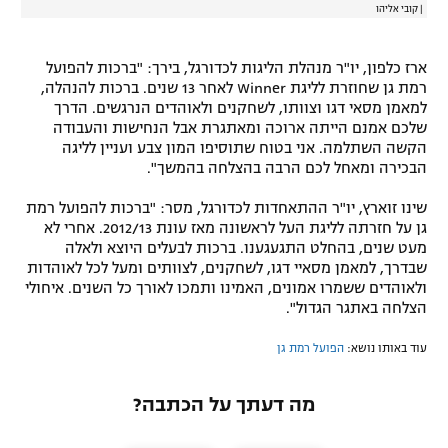
|
קובי אליהו
ארז כלפון, יו"ר מנהלת הליגות לכדורגל, בירך: "ברכות להפועל
רמת גן שחוזרת לליגת Winner לאחר 13 שנים. ברכות להנהלה,
למאמן מסאי דגו וצוותו, לשחקנים ולאוהדים הנרגשים. הדרך
שלכם אמנם הייתה ארוכה ומאתגרת אבל הנחישות והעבודה
הקשה השתלמה. אני בטוח שתוסיפו המון צבע ועניין לליגה
הבכירה ומאחל לכם הרבה בהצלחה בהמשך".
שינו זוארץ, יו"ר ההתאחדות לכדורגל, מסר: "ברכות להפועל רמת
גן על חזרתה לליגת העל לראשונה מאז עונת 2012/13. אחרי לא
מעט שנים, בהחלט התגעגענו. ברכות לבעלים היוצא ולאלה
שבדרך, למאמן מסאיי דגו, לשחקנים, לצוותים ומעל לכל לאוהדות
ולאוהדים ששמרו אמונים, האמינו ותמכו לאורך כל השנים. איחולי
הצלחה באתגר הגדול".
עוד באותו נושא:
הפועל רמת גן
מה דעתך על הכתבה?