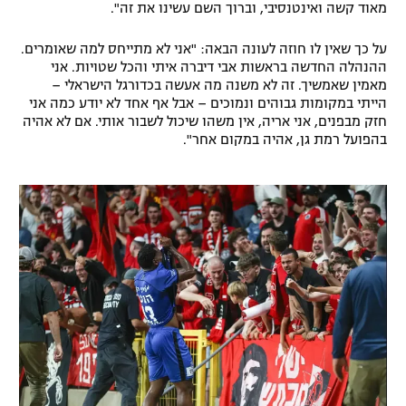
מאוד קשה ואינטנסיבי, וברוך השם עשינו את זה".
רשיון להקרנה פומבית לבית עסק
על כך שאין לו חוזה לעונה הבאה: "אני לא מתייחס למה שאומרים.
הצטרפות לחבילת הערוצים
ההנהלה החדשה בראשות אבי דיברה איתי והכל שטויות. אני
מאמין שאמשיך. זה לא משנה מה אעשה בכדורגל הישראלי –
הייתי במקומות גבוהים ונמוכים – אבל אף אחד לא יודע כמה אני
לוח דרושים – ג'ובנט
חזק מבפנים, אני אריה, אין משהו שיכול לשבור אותי. אם לא אהיה
בהפועל רמת גן, אהיה במקום אחר".
תגיות
המגזין