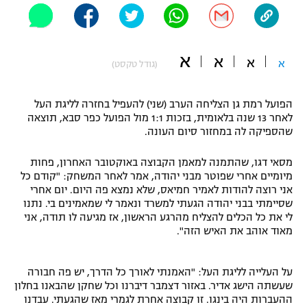
"מחצית בשכונה" – פודקאסט
אופניים
א
א
ספורט מוטורי
א
א
משתתפים וזוכים בפרסים
(גודל טקסט)
כדורמים
הפועל רמת גן הצליחה הערב (שני) להעפיל בחזרה לליגת העל
תקנון משתתפים וזוכים בפרסים
טניס
לאחר 13 שנה בלאומית, בזכות 1:1 מול הפועל כפר סבא, תוצאה
פוטבול אמריקאי NFL
שהספיקה לה במחזור סיום העונה.
תקנון עבור פעילות אלקטרה
גיימינג E-Sports
בייסבול MLB
מסאי דגו, שהתמנה למאמן הקבוצה באוקטובר האחרון, פחות
תקנון עבור פעילות ספורט 1 – "מרלן"
מיומיים אחרי שפוטר מבני יהודה, אמר לאחר המשחק: "קודם כל
אני רוצה להודות לאמיר חמיאס, שלא נמצא פה היום. יום אחרי
ספורט אתגרי ואקסטרים
תנאי שימוש
שסיימתי בבני יהודה הגעתי למשרד ונאמר לי שמאמינים בי. נתנו
לי את כל הכלים להצליח מהרגע הראשון, אז מגיעה לו תודה, אני
אומנויות לחימה
מאוד אוהב את האיש הזה".
מדיניות פרטיות
גיימינג E-Sports
על העלייה לליגת העל: "האמנתי לאורך כל הדרך, יש פה חבורה
שעשתה הישג אדיר. באזור דצמבר דיברנו וכל שחקן שהבאנו בחלון
תקנון פעילות ספורט 1
ההעברות היה בינגו. זו קבוצה אחרת לגמרי מאז שהגעתי. עבדנו