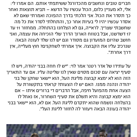
חברים טובים ונחשבים מהכדורגל ששיתפתי אותם. הם אמרו לי:
אלי, לא מעניין כלום, הכול עכשיו על הדשא – תביא תוצאות ואחר
כך תסדר את הכול. אני הלכתי בדרך ההפוכה ואמרתי שאם לא
אסדר עכשיו יהיו לי בעיות אחר כך, והתחלתי לסדר את כל מה
שחשבתי שצריך. לראייה, גם לא הצלחנו בהתחלה. ממחזור 11 עד
17 דשדשנו, אבל בטווח הארוך הדרך שלי הוכיחה את עצמה, ואני
חושב שהיום המועדון גם מסודר וגם יש לנו שלד לעונה הבאה
שנרכיב עליו את הקבוצה. איך אמרתי לשחקנים? חוץ מעלייה, אין
דרך אחרת".
על עתידו של אדר רטנר אמר לוי: "יש לו חוזה בבני יהודה, ויש לו
סעיף יציאה עם סכום מסוים שאין לנו שליטה עליו. אם עד התאריך
הזה הוא לא ימצא קבוצה מליגת העל, הוא יישאר שחקן של בני
יהודה ונהנה ממנו. האם יש לו הצעות? קראתי בתקשורת על
הצעה אחת מהפועל חיפה, אבל הדברים די ברורים איתו – אם
הוא ימצא קבוצה והיא תשלם את סעיף השחרור, אז נאחל לו
בהצלחה ונשמח שהוא יתקדם לליגת העל. אם לא, הוא יישאר בבני
יהודה בעונה הבאה ויעזור לה לחזור לליגת העל".