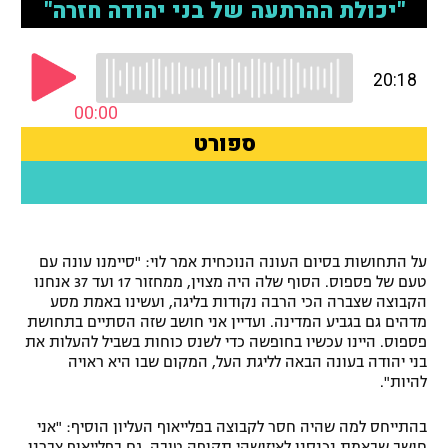
רשיון להקרנה פומבית לבית עסק
הצטרפות לחבילת הערוצים
לוח דרושים – ג'ובנט
תגיות
המגזין
על התחושות בסיום העונה הנוכחית אמר לוי: "סיימנו עונה עם
טעם של פספוס. הסוף שלה היה מצוין, ממחזור 17 ועד 37 אנחנו
הקבוצה שצברה הכי הרבה נקודות בליגה, ועשינו באמת מסע
מדהים גם בגביע המדינה. ועדיין אני חושב שזה הסתיים בתחושת
פספוס. היינו עכשיו בחופשה כדי לשנס כוחות בשביל להעלות את
בני יהודה בעונה הבאה לליגת העל, המקום שבו היא ראויה
להיות".
בהתייחס למה שהיה חסר לקבוצה בפלייאוף העליון הוסיף: "אני
חושב שבאמת נכנסנו לאיזושהי תקופה טובה. גם בפלייאוף צברנו