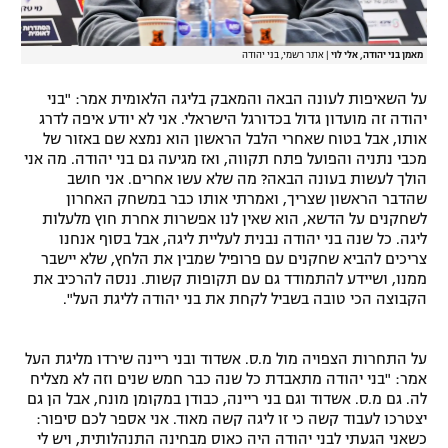
מאמן בני יהודה, אלי לוי
|
אתר רשמי, בני יהודה
על השאיפות לעונה הבאה והמאבק בליגה הלאומית אמר: "בני
יהודה זה מועדון גדול בכדורגל הישראלי. אני לא יודע איפה לדרג
אותו, אבל בטוח שאחרי הלבל הראשון הוא נמצא שם באזור של
מכבי נתניה והפועל פתח תקווה, ואז מגיעה גם בני יהודה. מה אני
הולך לעשות בעונה הבאה? מה שלא עשו אחרים. אני חושב
שהדבר הראשון שצריך, ואמרתי אותו כבר במשחק האחרון
לשחקנים על הדשא, הוא שאין לנו אפשרות אחרת חוץ מלעלות
ליגה. כל שנה בני יהודה נבנית לעליית ליגה, אבל בסוף אנחנו
צריכים להביא שחקנים עם פרופיל שמבין את הלחץ, שלא יישבר
ממנו, ושיידע להתמודד גם עם תקופות קשות. ננסה להרכיב את
הקבוצה הכי טובה בשביל לקחת את בני יהודה לליגת העל".
על התחרות הצפויה מול מ.ס. אשדוד ובני ריינה שירדו מליגת העל
אמר: "בני יהודה מתאבדת כל שנה כבר חמש שנים וזה לא מצליח
לה. גם מ.ס. אשדוד וגם בני ריינה, כבודן במקומן מונח, אבל הן גם
יצטרכו לעבוד קשה כי זו ליגה קשה מאוד. אני אספר לכם סיפור:
כשאני הגעתי לבני יהודה היה כאוס מבחינה התנהלותית, ויש לי