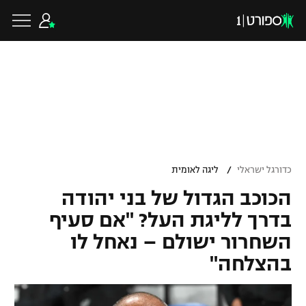
כדורגל ישראלי
ליגת העל
כדורגל עולמי
/
כדורגל ישראלי
ליגה לאומית
ליגה לאומית
הכוכב הגדול של בני יהודה
ליגת האלופות
כדורסל ישראלי
בדרך לליגת העל? "אם סעיף
גביע הטוטו
השחרור ישולם – נאחל לו
ליגה אירופית
ליגת ווינר סל
ליגיונרים
כדורסל עולמי
בהצלחה"
ליגה אנגלית
ליגה לאומית
גביע המדינה
NBA
ליגה גרמנית
ענפים נוספים