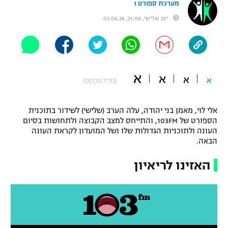
מערכת ספורט 1
"מחצית בשכונה" – פודקאסט
יום שלישי, 21:08, 02.06.26
אופניים
ספורט מוטורי
משתתפים וזוכים בפרסים
כדורמים
א
א
תקנון משתתפים וזוכים בפרסים
א
א
(גודל טקסט)
טניס
פוטבול אמריקאי NFL
תקנון עבור פעילות אלקטרה
אלי לוי, מאמן בני יהודה, עלה הערב (שלישי) לשידור בתוכנית
גיימינג E-Sports
בייסבול MLB
הספורט של 103FM, והתייחס למצב הקבוצה ולתחושות בסיום
תקנון עבור פעילות ספורט 1 – "מרלן"
העונה ולתוכניות הגדולות שלו ושל המועדון לקראת העונה
הבאה.
ספורט אתגרי ואקסטרים
תנאי שימוש
האזינו לריאיון
אומנויות לחימה
מדיניות פרטיות
גיימינג E-Sports
תקנון פעילות ספורט 1