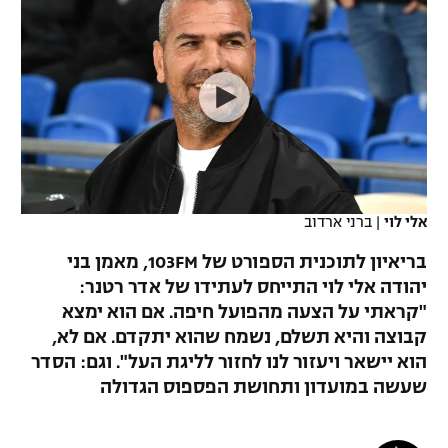
כדורסל נשים
נבחרת ישראל
יורוליג
ליגה ספרדית
טניס
VOD
מכבי תל אביב
מכבי חיפה
יורוקאפ
ליגה איטלקית
כדוריד
הפועל חולון
בית"ר ירושלים
רץ ברשת
ליגה צרפתית
כדורעף
הפועל ירושלים
מכבי תל אביב
ליגה הולנדית
שחייה
תוצאות
דני אבדיה
הפועל תל אביב
אלי לוי
|
ברני ארדוב
ליגה טורקית
ג'ודו
בריאיון לתוכנית הספורט של 103FM, מאמן בני
הפועל חיפה
לוח שידורים
יהודה אלי לוי התייחס לעתידו של אדר רטנר:
ליגה סינית
אגרוף
"קראתי על הצעה מהפועל חיפה. אם הוא ימצא
הפועל באר שבע
ליגה ברזילאית
קבוצה והיא תשלם, נשמח שהוא יתקדם. אם לא,
ברחבה
ספורט אולימפי
הוא יישאר ויעזור לנו לחזור לליגת העל". וגם: הסדר
מכבי נתניה
ליגות נוספות
שעשה במועדון ותחושת הפספוס הגדולה
UFC
"מעל הליגה" – פודקאסט
בני יהודה
היאבקות WWE