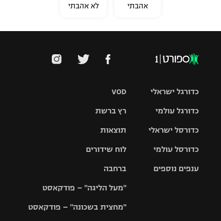
אהבתי
לא אהבתי
כדורגל ישראלי
VOD
כדורגל עולמי
רץ ברשת
ליגת העל
כדורסל ישראלי
תוצאות
ליגת
ליגה לאומית
האלופות
כדורסל עולמי
לוח שידורים
ליגת ווינר
סל
גביע הטוטו
ענפים נוספים
ברחבה
ליגה
NBA
אירופית
"מעל הליגה" – פודקאסט
ליגה לאומית
ליגיונרים
טניס
יורוליג
ליגה אנגלית
"מחצית בשכונה" – פודקאסט
כדורסל נשים
גביע המדינה
כדוריד