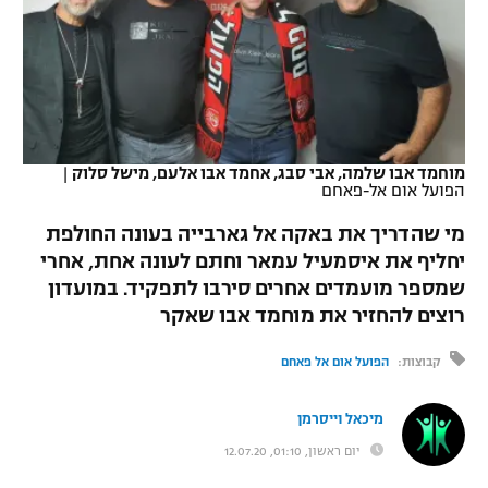
כדורסל נשים
נבחרת ישראל
יורוליג
ליגה ספרדית
טניס
VOD
מכבי תל אביב
מכבי חיפה
יורוקאפ
ליגה איטלקית
כדוריד
הפועל חולון
בית"ר ירושלים
רץ ברשת
ליגה צרפתית
כדורעף
מוחמד אבו שלמה, אבי סבג, אחמד אבו אלעם, מישל סלוק
|
הפועל ירושלים
מכבי תל אביב
הפועל אום אל-פאחם
ליגה הולנדית
שחייה
תוצאות
דני אבדיה
מי שהדריך את באקה אל גארבייה בעונה החולפת
הפועל תל אביב
ליגה טורקית
יחליף את איסמעיל עמאר וחתם לעונה אחת, אחרי
ג'ודו
שמספר מועמדים אחרים סירבו לתפקיד. במועדון
הפועל חיפה
לוח שידורים
ליגה סינית
רוצים להחזיר את מוחמד אבו שאקר
אגרוף
הפועל באר שבע
ליגה ברזילאית
קבוצות:
הפועל אום אל פאחם
ברחבה
ספורט אולימפי
מכבי נתניה
ליגות נוספות
מיכאל וייסרמן
UFC
"מעל הליגה" – פודקאסט
בני יהודה
יום ראשון, 01:10, 12.07.20
היאבקות WWE