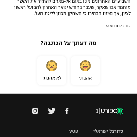
השבועיים האחרונים ניסו באום אל-פאחם להחזיר את הקשר
מוחמד אבו שאקר, שעבר בחודש ינואר האחרון להפועל ראשון
רשיון להקרנה פומבית לבית עסק
לציון, אך נציגיו הבהירו כי השחקן מכוון לליגת העל.
הצטרפות לחבילת הערוצים
עוד באותו נושא:
לוח דרושים – ג'ובנט
מה דעתך על הכתבה?
תגיות
המגזין
אהבתי
לא אהבתי
כדורגל ישראלי
VOD