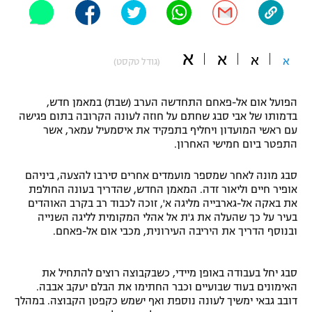
"מחצית בשכונה" – פודקאסט
אופניים
א
א
א
א
ספורט מוטורי
(גודל טקסט)
משתתפים וזוכים בפרסים
כדורמים
הפועל אום אל-פאחם התחדשה הערב (שבת) במאמן חדש,
תקנון משתתפים וזוכים בפרסים
טניס
בדמותו של אבי סבג שחתם על חוזה לעונה הקרובה בתום פגישה
פוטבול אמריקאי NFL
עם ראשי המועדון ויחליף בתפקיד את איסמעיל עמאר, אשר
תקנון עבור פעילות אלקטרה
התפטר ביום חמישי האחרון.
גיימינג E-Sports
בייסבול MLB
תקנון עבור פעילות ספורט 1 – "מרלן"
סבג מונה לאחר שמספר מועמדים אחרים סירבו להצעה, ביניהם
אופיר חיים וליאור זדה. המאמן החדש, שהדריך בעונה החולפת
ספורט אתגרי ואקסטרים
את באקה אל-גארבייה מליגה א', זוכה לכבוד רב בקרב האוהדים
תנאי שימוש
בעיר על כך שהעלה את ג'ת אל אהלי המקומית לליגה השנייה
אומנויות לחימה
ובנוסף הדריך את היריבה העירונית, מכבי אום אל-פאחם.
מדיניות פרטיות
גיימינג E-Sports
סבג יחל בעבודה באופן מיידי, כשבקבוצה רוצים להתחיל את
האימונים בעוד שבועיים וכבר החתימו את הבלם יעקב אבבה.
תקנון פעילות ספורט 1
דובב גבאי ימשיך לעונה נוספת ואף ישמש כקפטן הקבוצה. במהלך