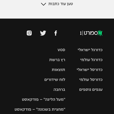
טען עוד כתבות
כדורגל ישראלי
VOD
כדורגל עולמי
רץ ברשת
ליגת העל
כדורסל ישראלי
תוצאות
ליגת
ליגה לאומית
האלופות
כדורסל עולמי
לוח שידורים
ליגת ווינר
סל
גביע הטוטו
ענפים נוספים
ברחבה
ליגה
NBA
אירופית
"מעל הליגה" – פודקאסט
ליגה לאומית
ליגיונרים
טניס
יורוליג
ליגה אנגלית
"מחצית בשכונה" – פודקאסט
כדורסל נשים
גביע המדינה