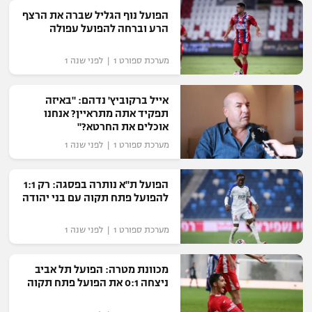
הפועל נוף הגליל שברה את הרצף
"מחצית בשכונה" – פודקאסט
אופניים
הרע וברחה להפועל עפולה
מערכת ספורט 1 | לפני שנה 1
ספורט מוטורי
משתתפים וזוכים בפרסים
כדורמים
אייל ברקוביץ' נדהם: "באיזה
תקנון משתתפים וזוכים בפרסים
טניס
תפקיד אתה מתראיין? אנחנו
אוכלים את החרטא?"
פוטבול אמריקאי NFL
תקנון עבור פעילות אלקטרה
מערכת ספורט 1 | לפני שנה 1
גיימינג E-Sports
בייסבול MLB
תקנון עבור פעילות ספורט 1 – "מרלן"
הפועל ת"א נותרה בפסגה: רק 1:1
ספורט אתגרי ואקסטרים
להפועל פתח תקוה עם בני יהודה
תנאי שימוש
אומנויות לחימה
מערכת ספורט 1 | לפני שנה 1
מדיניות פרטיות
גיימינג E-Sports
מכוונת מטרה: הפועל תל אביב
ניצחה 0:1 את הפועל פתח תקוה
תקנון פעילות ספורט 1