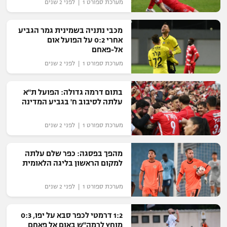
מערכת ספורט 1 | לפני 2 שנים
רשיון להקרנה פומבית לבית עסק
מכבי נתניה בשמינית גמר הגביע
הצטרפות לחבילת הערוצים
אחרי 0:2 על הפועל אום
אל-פאחם
לוח דרושים – ג'ובנט
מערכת ספורט 1 | לפני 2 שנים
תגיות
בתום דרמה גדולה: הפועל ת"א
עלתה לסיבוב ח' בגביע המדינה
המגזין
מערכת ספורט 1 | לפני 2 שנים
מהפך בפסגה: כפר שלם עלתה
למקום הראשון בליגה הלאומית
מערכת ספורט 1 | לפני 2 שנים
1:2 דרמטי לכפר סבא על יפו, 0:3
מוחץ לרמה"ש באום אל פאחם