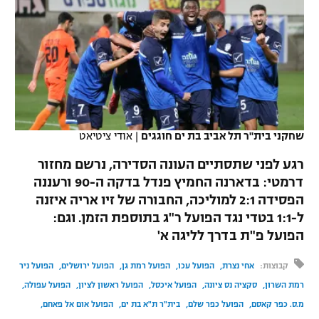
כדורסל נשים
נבחרת ישראל
יורוליג
ליגה ספרדית
טניס
VOD
מכבי תל אביב
מכבי חיפה
יורוקאפ
ליגה איטלקית
כדוריד
הפועל חולון
בית"ר ירושלים
רץ ברשת
ליגה צרפתית
כדורעף
הפועל ירושלים
מכבי תל אביב
ליגה הולנדית
שחקני בית"ר תל אביב בת ים חוגגים
|
אודי ציטיאט
שחייה
תוצאות
דני אבדיה
הפועל תל אביב
רגע לפני שתסתיים העונה הסדירה, נרשם מחזור
ליגה טורקית
ג'ודו
דרמטי: בדארנה החמיץ פנדל בדקה ה-90 ורעננה
הפועל חיפה
לוח שידורים
הפסידה 2:1 למוליכה, החבורה של זיו אריה איזנה
ליגה סינית
אגרוף
ל-1:1 בטדי נגד הפועל ר"ג בתוספת הזמן. וגם:
הפועל באר שבע
הפועל פ"ת בדרך לליגה א'
ליגה ברזילאית
ברחבה
ספורט אולימפי
מכבי נתניה
קבוצות:
אחי נצרת
הפועל עכו
הפועל רמת גן
הפועל ירושלים
הפועל ניר
ליגות נוספות
UFC
רמת השרון
סקציה נס ציונה
הפועל איכסל
הפועל ראשון לציון
הפועל עפולה
"מעל הליגה" – פודקאסט
בני יהודה
מ.ס. כפר קאסם
הפועל כפר שלם
בית"ר ת"א בת ים
הפועל אום אל פאחם
היאבקות WWE