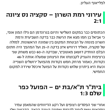
לפלייאוף העליון.
עירוני רמת השרון – סקציה נס ציונה
2:1
הכתומים כבר במקום השלישי והיום בגרונדמן הם גילו המון אופי,
כי אביאל בן חמו מצא את הרשת כבר בדקה השביעית ורמת
השרון פנטזה על הבטחת המקום בין שמונה הראשונות. למזלה
של סקציה, וואליד דרוויש איזן בדקה ה-25 ועל המהפך היה חתום
הבלם הוותיק דושאן מאטוביץ', שבדקה ה-60 כבש משחק שני
ברציפות והעניק לקבוצתו את הניצחון שמעלה אותה ל-46
נקודות, כאמור מרחק חמש נקודות מהפועל ירושלים השנייה
וכעת היא ביתרון שלוש נקודות על הפועל איכסל שירדה למקום
החמישי.
בית"ר ת"א/בת ים – הפועל כפר
שלם 1:3
אחרי שני הפסדים רצופים ועל רקע הדיווחים שהמאמן עמיר
נוסבאום עשוי לעזוב לקריית שמונה בעונה הבאה, הקבוצה שלו