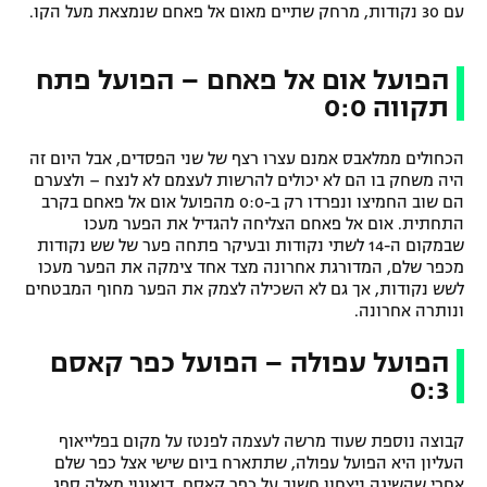
עם 30 נקודות, מרחק שתיים מאום אל פאחם שנמצאת מעל הקו.
הפועל אום אל פאחם – הפועל פתח
תקווה 0:0
הכחולים ממלאבס אמנם עצרו רצף של שני הפסדים, אבל היום זה
היה משחק בו הם לא יכולים להרשות לעצמם לא לנצח – ולצערם
הם שוב החמיצו ונפרדו רק ב-0:0 מהפועל אום אל פאחם בקרב
התחתית. אום אל פאחם הצליחה להגדיל את הפער מעכו
שבמקום ה-14 לשתי נקודות ובעיקר פתחה פער של שש נקודות
מכפר שלם, המדורגת אחרונה מצד אחד צימקה את הפער מעכו
לשש נקודות, אך גם לא השכילה לצמק את הפער מחוף המבטחים
ונותרה אחרונה.
הפועל עפולה – הפועל כפר קאסם
0:3
קבוצה נוספת שעוד מרשה לעצמה לפנטז על מקום בפלייאוף
העליון היא הפועל עפולה, שתתארח ביום שישי אצל כפר שלם
אחרי שהשיגה ניצחון חשוב על כפר קאסם. דואוגוי מאלה ספג