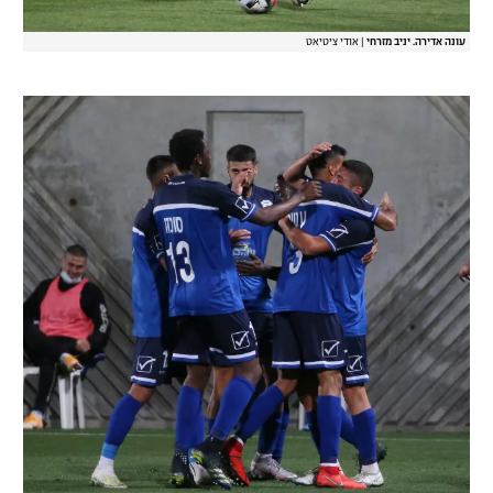
עונה אדירה. יניב מזרחי
|
אודי ציטיאט