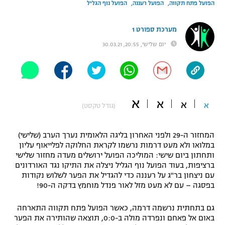
הפועל פתח תקווה
הפועל רעננה
הפועל נוף הגליל
"מחצית בשכונה" – פודקאסט
אופניים
מערכת ספורט 1
ספורט מוטורי
יום שלישי, 20:55, 30.03.21
משתתפים וזוכים בפרסים
כדורמים
תקנון משתתפים וזוכים בפרסים
טניס
פוטבול אמריקאי NFL
א
תקנון עבור פעילות אלקטרה
א
א
א
(גודל טקסט)
גיימינג E-Sports
בייסבול MLB
תקנון עבור פעילות ספורט 1 – "מרלן"
המחזור ה-29 ולפני האחרון בליגה הלאומית נערך הערב (שלישי)
ספורט אתגרי ואקסטרים
במלואו ולא מעט דרמות נרשמו לקראת החלוקה לפלייאוף עליון
תנאי שימוש
ותחתון ביום שישי: המוליכה הפועל ירושלים מעדה מחזור שלישי
אומנויות לחימה
ברציפות, בעוד הפועל נוף הגליל ניצלה את התיקו נגד האורדונים
עם ניצחון בר"ג על רעננה כדי להגדיל את הפער לשלוש נקודות
מדיניות פרטיות
בפסגה – עם לא מעט מזל לאור פנדל מוחמץ בדקה ה-90!
גיימינג E-Sports
גם בתחתית נרשמה דרמה, כאשר הפועל פתח תקווה התארחה
תקנון פעילות ספורט 1
באום אל פאחם ונפרדה מולה ב-0:0, תוצאה שהותירה את הפער