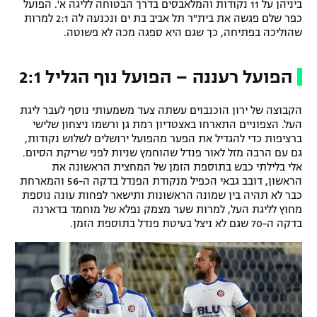
ביניהן על 11 נקודות והמלאבסים בדרך הבטוחה לליגה א'. הפועל
רשיון להקרנה פומבית לבית עסק
כפר שלם פגשה את בית"ר תל אביב בת ים ונכנעה לה 2:1 למרות
שהוליכה בפתיחה, כך שגם היא ספגה מכה לא פשוטה.
הצטרפות לחבילת הערוצים
הפועל רעננה – הפועל נוף הגליל 2:1
לוח דרושים – ג'ובנט
הקבוצה של ירון הוכנבוים עשתה צעד משמעותי נוסף לעבר ליגת
תגיות
העל. הצפוניים התארחו באצטדיון רמת גן ורשמו ניצחון שלישי
ברציפות כדי להגדיל את הפער מהפועל ירושלים לשלוש נקודות,
גם עם הרבה מזל לאור פנדל שהוחמץ שניות לפני שריקת הסיום.
המגזין
אלי בלילתי כבש בתוספת הזמן של המחצית הראשונה את
הראשון, דובב גבאי הכפיל מנקודת הפנדל בדקה ה-56 והמארחת
כבר לא תהיה בין שמונה הראשונות ותישאר לפחות עונה נוספת
מחוץ לליגת העל, למרות שער מצמק נפלא של מוחמד בדארנה
בדקה ה-70 שגם לא ניצל בעיטת פנדל בתוספת הזמן.