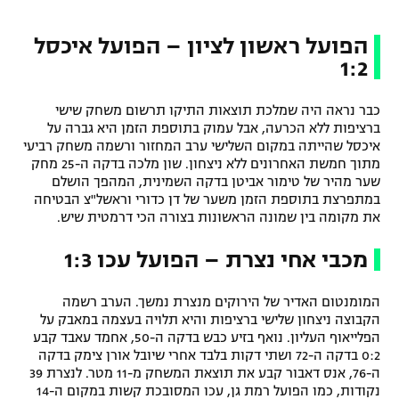
הפועל ראשון לציון – הפועל איכסל
1:2
כבר נראה היה שמלכת תוצאות התיקו תרשום משחק שישי
ברציפות ללא הכרעה, אבל עמוק בתוספת הזמן היא גברה על
איכסל שהייתה במקום השלישי ערב המחזור ורשמה משחק רביעי
מתוך חמשת האחרונים ללא ניצחון. שון מלכה בדקה ה-25 מחק
שער מהיר של טימור אביטן בדקה השמינית, המהפך הושלם
במתפרצת בתוספת הזמן משער של דן כדורי וראשל"צ הבטיחה
את מקומה בין שמונה הראשונות בצורה הכי דרמטית שיש.
מכבי אחי נצרת – הפועל עכו 1:3
המומנטום האדיר של הירוקים מנצרת נמשך. הערב רשמה
הקבוצה ניצחון שלישי ברציפות והיא תלויה בעצמה במאבק על
הפלייאוף העליון. נואף בזיע כבש בדקה ה-50, אחמד עאבד קבע
0:2 בדקה ה-72 ושתי דקות בלבד אחרי שיובל אורן צימק בדקה
ה-76, אנס דאבור קבע את תוצאת המשחק מ-11 מטר. לנצרת 39
נקודות, כמו הפועל רמת גן, עכו המסובכת קשות במקום ה-14