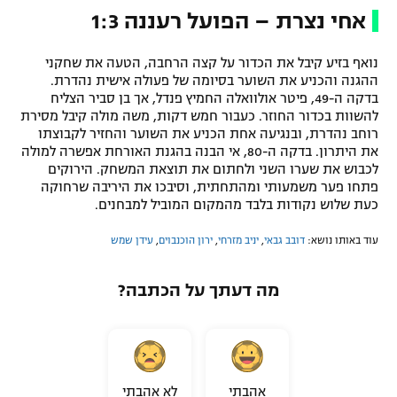
אחי נצרת – הפועל רעננה 1:3
נואף בזיע קיבל את הכדור על קצה הרחבה, הטעה את שחקני
ההגנה והכניע את השוער בסיומה של פעולה אישית נהדרת.
בדקה ה-49, פיטר אולוואלה החמיץ פנדל, אך בן סביר הצליח
להשוות בכדור החוזר. כעבור חמש דקות, משה מולה קיבל מסירת
רוחב נהדרת, ובנגיעה אחת הכניע את השוער והחזיר לקבוצתו
את היתרון. בדקה ה-80, אי הבנה בהגנת האורחת אפשרה למולה
לכבוש את שערו השני ולחתום את תוצאת המשחק. הירוקים
פתחו פער משמעותי ומהתחתית, וסיבכו את היריבה שרחוקה
כעת שלוש נקודות בלבד מהמקום המוביל למבחנים.
עוד באותו נושא:
דובב גבאי
,
יניב מזרחי
,
ירון הוכנבוים
,
עידן שמש
מה דעתך על הכתבה?
אהבתי
לא אהבתי