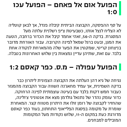
הפועל אום אל פאחם – הפועל עכו
1:0
על סף ההפסקה, הקבוצה הביתית קיבלה פנדל, אך לבאן קוטליה
לא הצליח לנצל אותו, כשבעיטת צ'יפ רשלנית עלתה מעל
המסגרת. בדקה ה-56, זאהי אחמד קיבל את הכדור ברחבה, הטעה
את המגן, ובעט ברגל שמאל לפינה הקרובה. עבור האורחת מדובר
בניצחון קריטי, שמקטין את הפער שלה מהמארחת לנקודה אחת
בלבד. עם זאת, שתיהן עדיין נמצאות בין שלוש האחרונות בטבלה.
הפועל עפולה – מ.ס. כפר קאסם 1:2
נגיחה של גיא דהן העלתה את הקבוצה הצפונית ליתרון כבר
בדקה השמינית, אך עמיד מחאג'נה השווה עבור הקבוצה מהמגזר
כעבור חמש דקות בלבד עם בעיטה עוצמתית לפינה הרחוקה.
כדור עומק נהדר של נתנאל גולדמן מצא את אנטוניני צ'ולינה,
שהחזיר לקבוצה של רומן זולו את היתרון מטווח קצר. המאחרת
שומרת על מקומה בפסגת הפלייאוף התחתון, בעוד כפר קאסם
מדורגת כעת במקום ה-11, שלוש נקודות מעל המקומות
המובילים למבחנים.