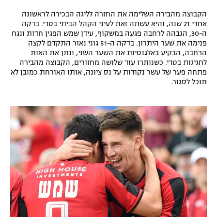
רשיון להקרנה פומבית לבית עסק
הקבוצה מהבירה השלימה את החזרה לליגה הבכירה לראשונה
אחרי 21 שנה, והיא עשתה זאת לעיני הקהל הביתי בטדי. בדקה
ה-30, הגבהה לרחבה פגעה במשקוף, עידן שמש הפגין חדות ונגח
הצטרפות לחבילת הערוצים
פנימה את שער היתרון. בדקה ה-51 גוני נאור התקדם לקצה
הרחבה, הבקיע באלגנטיות את השער השני, ונתן את האות
לוח דרושים – ג'ובנט
לחגיגות בטדי. כשנותרו עוד שלושה מחזורים, הקבוצה מהבירה
פתחה פער של עשר נקודות על נס ציונה, אותו האורחת כמובן לא
תגיות
תוכל לסגור.
המגזין