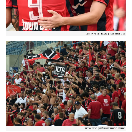
גוני נאור ועידן שמש
|
ברני ארדוב
אוהדי הפועל ירושלים
|
ברני ארדוב‎