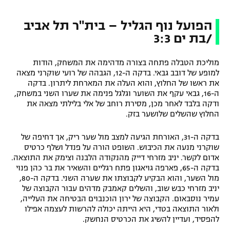
הפועל נוף הגליל – בית"ר תל אביב
/בת ים 3:3
מוליכת הטבלה פתחה בצורה מדהימה את המשחק, הודות
למופע של דובב גבאי. בדקה ה-12, הגבהה של רועי שוקרני מצאה
את ראשו של החלוץ, והוא העלה את המארחת ליתרון. בדקה
ה-16, גבאי עקף את השוער וגלגל פנימה את שערו השני במשחק,
ודקה בלבד לאחר מכן, מסירת רוחב של אלי בלילתי מצאה את
החלוץ שהשלים שלושער בזק.
בדקה ה-31, האורחת הגיעה למצב מול שער ריק, אך דחיפה של
שוקרני מנעה את הכיבוש. השופט הורה על פנדל ושלף כרטיס
אדום לקשר. יניב מזרחי דייק מהנקודה הלבנה וצימק את התוצאה.
בדקה ה-65, פארפה גויאגון פתח רגליים והשאיר את בר כהן פנוי
מול השער, והוא הבקיע לקבוצתו את שערה השני. בדקה ה-80,
יניב מזרחי כבש שוב, והשלים קאמבק מדהים עבור הקבוצה של
עמיר נוסבאום. הקבוצה של ירון הוכנבוים הבטיחה את העלייה,
ולאור התוצאה בטדי, היא הייתה יכולה להרשות לעצמה אפילו
להפסיד, ועדיין להשיג את הכרטיס הנחשק.