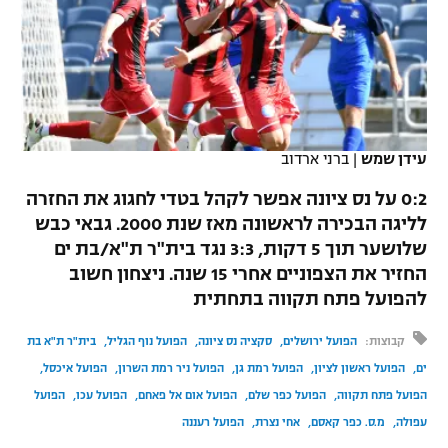
כדורסל נשים
נבחרת ישראל
יורוליג
ליגה ספרדית
טניס
VOD
מכבי תל אביב
מכבי חיפה
יורוקאפ
ליגה איטלקית
כדוריד
הפועל חולון
בית"ר ירושלים
רץ ברשת
ליגה צרפתית
כדורעף
עידן שמש
|
ברני ארדוב
הפועל ירושלים
מכבי תל אביב
ליגה הולנדית
0:2 על נס ציונה אפשר לקהל בטדי לחגוג את החזרה
שחייה
תוצאות
דני אבדיה
הפועל תל אביב
לליגה הבכירה לראשונה מאז שנת 2000. גבאי כבש
ליגה טורקית
שלושער תוך 5 דקות, 3:3 נגד בית"ר ת"א/בת ים
ג'ודו
הפועל חיפה
לוח שידורים
החזיר את הצפוניים אחרי 15 שנה. ניצחון חשוב
ליגה סינית
אגרוף
להפועל פתח תקווה בתחתית
הפועל באר שבע
ליגה ברזילאית
ברחבה
קבוצות:
הפועל ירושלים
סקציה נס ציונה
הפועל נוף הגליל
בית"ר ת"א בת
ספורט אולימפי
מכבי נתניה
ים
הפועל ראשון לציון
הפועל רמת גן
הפועל ניר רמת השרון
הפועל איכסל
ליגות נוספות
UFC
הפועל פתח תקווה
הפועל כפר שלם
הפועל אום אל פאחם
הפועל עכו
הפועל
"מעל הליגה" – פודקאסט
בני יהודה
עפולה
מ.ס. כפר קאסם
אחי נצרת
הפועל רעננה
היאבקות WWE