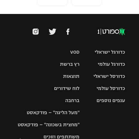
כדורגל ישראלי
VOD
כדורגל עולמי
רץ ברשת
ליגת העל
כדורסל ישראלי
תוצאות
ליגת
ליגה לאומית
האלופות
כדורסל עולמי
לוח שידורים
ליגת ווינר
סל
גביע הטוטו
ענפים נוספים
ברחבה
ליגה
NBA
אירופית
"מעל הליגה" – פודקאסט
ליגה לאומית
ליגיונרים
טניס
יורוליג
ליגה אנגלית
"מחצית בשכונה" – פודקאסט
כדורסל נשים
גביע המדינה
כדוריד
יורוקאפ
ליגה גרמנית
משתתפים וזוכים