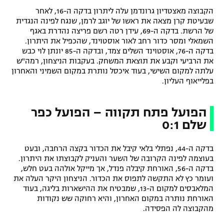
הקבוצה מאצטדיון גרונדמן עלה ליתרון בדקה ה-16, לאחר
שבעיטת קרן מצאה את ראשו של יוגב לרמן, שנגח לפינה הנגדית
של הרשת. בדקה ה-69, עידן רטה רשם פריצה נהדרת באגף
השמאלי ומסר כדור רחב לאור אוסטוינד, שהכפיל את היתרון.
בדקה ה-76, אוסטוינד השלים צמד, ובדקה ה-85 יונתן לוי כבש
את הרביעי וקבע את תוצאת המשחק. בעקבות הניצחון, רמה"ש
עלתה למקום השישי, בעוד איכסל נותרת במקום השמיני והאחרון
בפלייאוף העליון.
הפועל פתח תקווה – הפועל כפר
שלם 0:1
בדקה ה-44, נפתלי בלאי קיבל את הכדור בקצה הרחבה, ובעט
בעוצמה לפינה הקרובה של השער והעניק לקבוצתו את היתרון.
בדקה ה-56, האורחת קיבלה פנדל, אך מייקל אולהה בעט חלש,
ועומר כץ לא התקשה לתפוס את הכדור. הניצחון היקר העלה את
המלאבסים למקום ה-13, שמבטיח את ההישארות בליגה, בעוד
האורחת נותרה במקום האחרון, והיא רחוקה שש נקודות
מהקבוצה לה הפסידה.