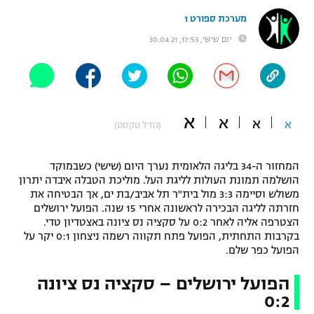
"מחצית בשכונה" – פודקאסט
מערכת ספורט 1
אופניים
יום שישי, 17:53, 30.04.21
ספורט מוטורי
משתתפים וזוכים בפרסים
כדורמים
תקנון משתתפים וזוכים בפרסים
טניס
א
א
א
א
(גודל טקסט)
פוטבול אמריקאי NFL
תקנון עבור פעילות אלקטרה
גיימינג E-Sports
בייסבול MLB
המחזור ה-34 בליגה הלאומית נערך היום (שישי) כשבמוקד
תקנון עבור פעילות ספורט 1 – "מרלן"
הושלמה תמונת העולות לליגת העל. מוליכת הטבלה איבדה יתרון
משולש וסיימה 3:3 מול בית"ר תל אביב/בת ים, אך הבטיחה את
ספורט אתגרי ואקסטרים
תנאי שימוש
חזרתה לליגה הבכירה לראשונה אחרי 15 שנה. הפועל ירושלים
הצטרפה אליה לאחר 0:2 על סקציה נס ציונה באצטדיון טדי.
אומנויות לחימה
בקרבות התחתית, הפועל פתח תקווה רשמה ניצחון 0:1 יקר על
הפועל כפר שלם.
מדיניות פרטיות
גיימינג E-Sports
הפועל ירושלים – סקציה נס ציונה
0:2
תקנון פעילות ספורט 1