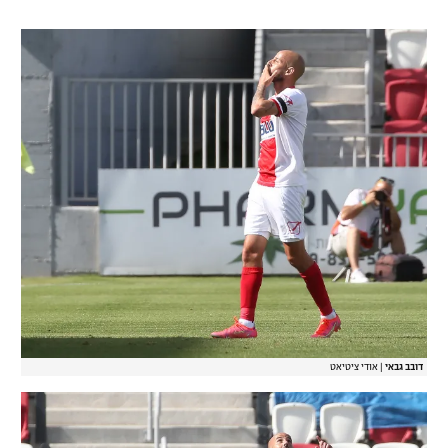
דובב גבאי
|
אודי ציטיאט