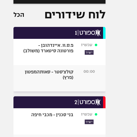
לוח שידורים
הכל
עכשיו
פ.ס.וו. איינדהובן -
פורטונה סיטארד (משולב)
ישיר
00:00
קולצ'סטר - סאותהמפטון
(פרץ)
עכשיו
בני סכנין - מכבי חיפה
ישיר