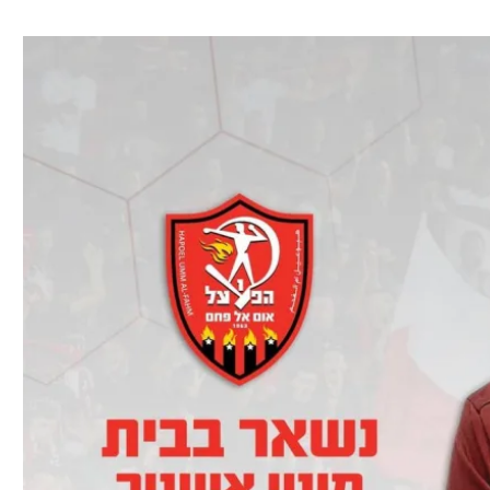
ל אביב
ליגה טורקית
תל אביב
ליגה סינית
חיפה
ליגה ברזילאית
באר שבע
ליגות נוספות
תניה
דה