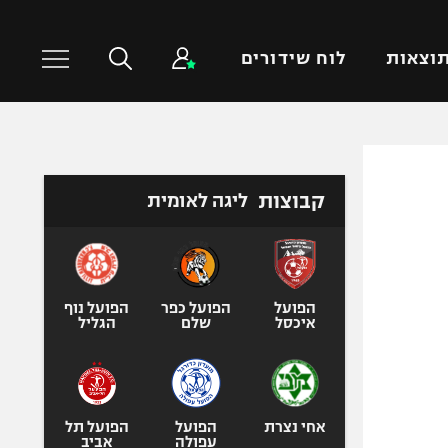
וצאות
לוח שידורים
כדורסל עולמי
ענפים נוספים
קבוצות
ליגה לאומית
NBA
טניס
יורוליג
כדוריד
יורוקאפ
כדורעף
שחייה
הפועל
הפועל כפר
הפועל נוף
איכסל
שלם
הגליל
ג'ודו
אגרוף
ספורט אולימפי
UFC
אחי נצרת
הפועל
הפועל תל
עפולה
אביב