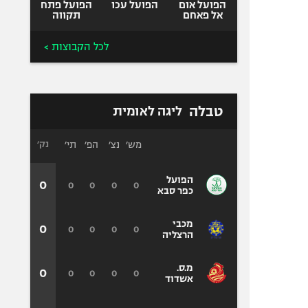
הפועל אום
הפועל עכו
הפועל פתח
אל פאחם
תקווה
לכל הקבוצות >
טבלה
ליגה לאומית
מש׳
נצ׳
הפ׳
תי׳
נק׳
הפועל
0
0
0
0
0
כפר סבא
מכבי
0
0
0
0
0
הרצליה
מ.ס.
0
0
0
0
0
אשדוד