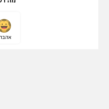
מה דע
אהבת