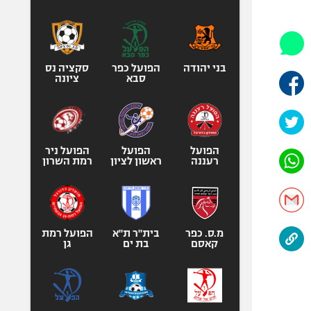
היאבקות WWE
אופניים
ספורט מוטורי
כדורמים
בני יהודה
הפועל כפר
סקציה נס
סבא
ציונה
פוטבול אמריקאי NFL
בייסבול MLB
ספורט אתגרי
ואקסטרים
הפועל
הפועל
הפועל ניר
רעננה
ראשון לציון
רמת השרון
אומנויות לחימה
גיימינג E-Sports
מ.ס. כפר
בית"ר ת"א
הפועל רמת
קאסם
בת ים
גן