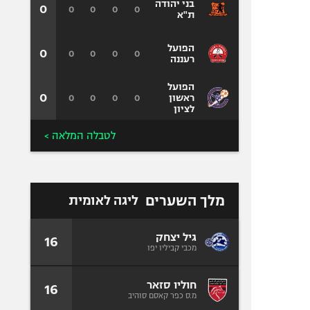
בני יהודה
0
0
0
0
0
ת"א
הפועל
0
0
0
0
0
רעננה
הפועל
0
0
0
0
0
ראשון
לציון
לטבלה המלאה >
מלך השערים
ליגה לאומית
גיל יצחק
16
מכבי קביליו יפו
חוליו סזאר
16
מ.ס כפר קאסם סוהיב