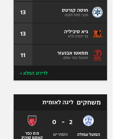
חוסה קורטס
13
מכבי פתח תקוה
גיא סיביליה
13
בני יהודה ת"א
ממאטו אבנעזר
11
הפועל כפר-שלם
לדירוג המלא >
משחקים
ליגה לאומית
0
-
2
מ.ס כפר
הסתיים
הפועל עפולה
קאסם סוהיב