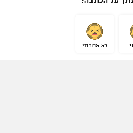
תך על הכתבה?
י
לא אהבתי