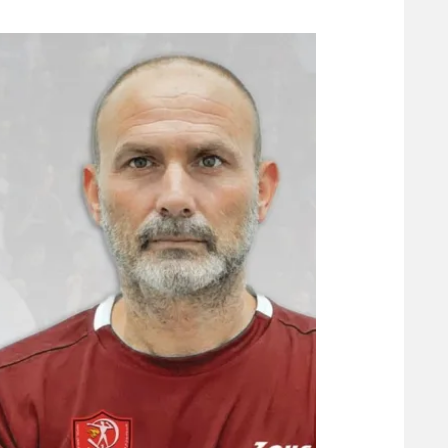
משתתפים וזוכים בפרסים
מכבי ת
הפועל 
תקנון משתתפים וזוכים בפרסים
הפועל 
תקנון עבור פעילות אלקטרה
הפועל 
תקנון עבור פעילות ספורט 1 – "מרלן"
מכבי נ
טניס
בני יהו
גיימינג E-Sports
תנאי שימוש
מדיניות פרטיות
תקנון פעילות ספורט 1
רשיון להקרנה פומבית לבית עסק
הצטרפות לחבילת הערוצים
לוח דרושים – ג'ובנט
תגיות