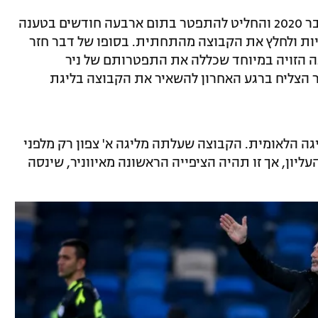
כזכור, איווניר החליף את אבי סבג באוקטובר 2020 והחליט להתפטר בתום ארבעה חודשים בטענה
ות ולחלץ את הקבוצה מהתחתית. בסופו של דבר חזר
ה הזויה במיוחד שכללה את התפטרותם של ניר
ור הצליח ברגע האחרון להשאיר את הקבוצה בליגת
 הלאומית. הקבוצה שעלתה מליגה א' צפון רק מלפני
ליון, אך זו תהיה הציפייה הראשונה מאיווניר, שינסה