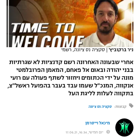
כדורסל נשים
נבחרת ישראל
יורוליג
ליגה ספרדית
טניס
VOD
מכבי תל אביב
מכבי חיפה
יורוקאפ
ליגה איטלקית
כדוריד
הפועל חולון
בית"ר ירושלים
רץ ברשת
ליגה צרפתית
כדורעף
ניר ברקוביץ'
|
סקציה נס ציונה, רשמי
הפועל ירושלים
מכבי תל אביב
ליגה הולנדית
אחרי שבעונה האחרונה רשם קדנציות לא שגרתיות
שחייה
תוצאות
דני אבדיה
הפועל תל אביב
בבני יהודה ובאום אל פאחם, המאמן הפרובלמטי
ליגה טורקית
מונה על ידי הכתומים ויחזור לשתף פעולה עם רועי
ג'ודו
הפועל חיפה
לוח שידורים
אנקווה, המנכ"ל שעמו עבד בעבר בהפועל ראשל"צ,
ליגה סינית
אגרוף
בתקווה לעלות לליגת העל
הפועל באר שבע
ליגה ברזילאית
ברחבה
קבוצות:
סקציה נס ציונה
ספורט אולימפי
מכבי נתניה
ליגות נוספות
UFC
מיכאל וייסרמן
"מעל הליגה" – פודקאסט
בני יהודה
יום חמישי, 16:34, 17.06.21
היאבקות WWE