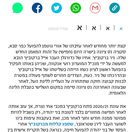
"מחצית בשכונה" – פודקאסט
אופניים
א
ספורט מוטורי
א
משתתפים וזוכים בפרסים
א
א
(גודל טקסט)
כדורמים
תקנון משתתפים וזוכים בפרסים
קצת יותר מחודש לאחר עזיבתו של אורי גוטמן להפועל כפר סבא,
טניס
סקציה נס ציונה בישרה היום (חמישי) על זהות המאמן החדש
פוטבול אמריקאי NFL
שלה: ניר ברקוביץ'. אחיו של כדורגלן העבר אייל ברקוביץ' הובא
תקנון עבור פעילות אלקטרה
למעשה על ידי מנכ"ל המועדון רועי אנקווה, שכיהן באותו תפקיד
גיימינג E-Sports
בייסבול MLB
בהפועל ראשון לציון כשזו הייתה בשליטתו של אייל ברקוביץ'
תקנון עבור פעילות ספורט 1 – "מרלן"
ובהדרכתו של ניר. כעת, הצדדים חוזרים לשתף פעולה במטרה
לבנות קבוצה חזקה שתתחרה על העלייה לליגת העל, לאחר
ספורט אתגרי ואקסטרים
שבעונה האחרונה נס ציונה סיימה במקום השלישי בטבלת הליגה
תנאי שימוש
הלאומית.
אומנויות לחימה
את עונת 2020/21 פתח ברקוביץ' במכבי אחי נצרת, אך עזב אותה
מדיניות פרטיות
גיימינג E-Sports
לאחר חמישה מחזורים בלבד לטובת בני יהודה, רק בשביל להיות
מפוטר ממנה חודש וחצי לאחר מכן, זאת בעקבות עימות בינו
לשוער העבר לירן שטראובר,
שספג קללות מברקוביץ'
אחרי
תקנון פעילות ספורט 1
הפסד של בני יהודה להפועל חיפה, כנראה בשל תקרית אישית בין