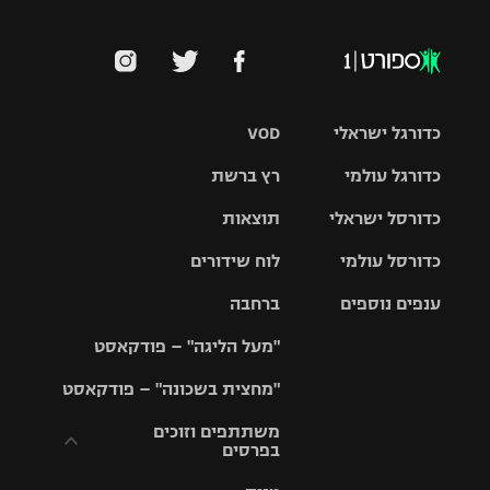
כדורגל ישראלי
VOD
כדורגל עולמי
רץ ברשת
ליגת העל
כדורסל ישראלי
תוצאות
ליגת
ליגה לאומית
האלופות
כדורסל עולמי
לוח שידורים
ליגת ווינר
סל
גביע הטוטו
ענפים נוספים
ברחבה
ליגה
NBA
אירופית
"מעל הליגה" – פודקאסט
ליגה לאומית
ליגיונרים
טניס
יורוליג
ליגה אנגלית
"מחצית בשכונה" – פודקאסט
כדורסל נשים
גביע המדינה
כדוריד
יורוקאפ
ליגה גרמנית
משתתפים וזוכים
בפרסים
מכבי תל
נבחרת
כדורעף
אביב
ישראל
ליגה