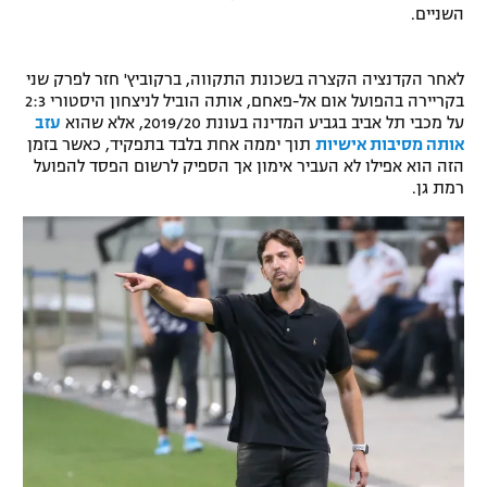
השניים.
רשיון להקרנה פומבית לבית עסק
הצטרפות לחבילת הערוצים
לאחר הקדנציה הקצרה בשכונת התקווה, ברקוביץ' חזר לפרק שני
בקריירה בהפועל אום אל-פאחם, אותה הוביל לניצחון היסטורי 2:3
על מכבי תל אביב בגביע המדינה בעונת 2019/20, אלא שהוא
עזב
לוח דרושים – ג'ובנט
אותה מסיבות אישיות
תוך יממה אחת בלבד בתפקיד, כאשר בזמן
הזה הוא אפילו לא העביר אימון אך הספיק לרשום הפסד להפועל
תגיות
רמת גן.
המגזין