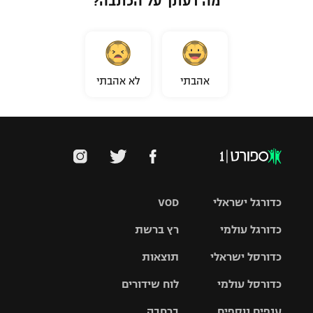
מה דעתך על הכתבה?
אהבתי
לא אהבתי
כדורגל ישראלי
VOD
כדורגל עולמי
רץ ברשת
ליגת העל
כדורסל ישראלי
תוצאות
ליגת
ליגה לאומית
האלופות
כדורסל עולמי
לוח שידורים
ליגת ווינר
סל
גביע הטוטו
ענפים נוספים
ברחבה
ליגה