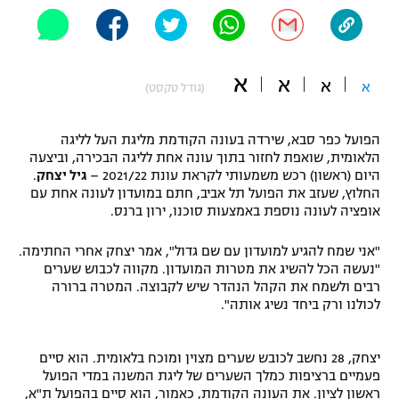
"מחצית בשכונה" – פודקאסט
אופניים
א
ספורט מוטורי
א
משתתפים וזוכים בפרסים
א
א
(גודל טקסט)
כדורמים
תקנון משתתפים וזוכים בפרסים
הפועל כפר סבא, שירדה בעונה הקודמת מליגת העל לליגה
טניס
הלאומית, שואפת לחזור בתוך עונה אחת לליגה הבכירה, וביצעה
פוטבול אמריקאי NFL
היום (ראשון) רכש משמעותי לקראת עונת 2021/22 –
גיל יצחק
.
תקנון עבור פעילות אלקטרה
החלוץ, שעזב את הפועל תל אביב, חתם במועדון לעונה אחת עם
גיימינג E-Sports
בייסבול MLB
אופציה לעונה נוספת באמצעות סוכנו, ירון ברנס.
תקנון עבור פעילות ספורט 1 – "מרלן"
ספורט אתגרי ואקסטרים
"אני שמח להגיע למועדון עם שם גדול", אמר יצחק אחרי החתימה.
תנאי שימוש
"נעשה הכל להשיג את מטרות המועדון. מקווה לכבוש שערים
רבים ולשמח את הקהל הנהדר שיש לקבוצה. המטרה ברורה
אומנויות לחימה
לכולנו ורק ביחד נשיג אותה".
מדיניות פרטיות
גיימינג E-Sports
יצחק, 28 נחשב לכובש שערים מצוין ומוכח בלאומית. הוא סיים
פעמיים ברציפות כמלך השערים של ליגת המשנה במדי הפועל
תקנון פעילות ספורט 1
ראשון לציון. את העונה הקודמת, כאמור, הוא סיים בהפועל ת"א,