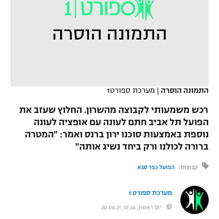
כדורסל נשים
נבחרת ישראל
יורוליג
ליגה ספרדית
טניס
VOD
מכבי תל אביב
מכבי חיפה
יורוקאפ
ליגה איטלקית
כדוריד
הפועל חולון
בית"ר ירושלים
רץ ברשת
ליגה צרפתית
כדורעף
הפועל ירושלים
מכבי תל אביב
התמונה הוסרה
|
מערכת ספורט1
ליגה הולנדית
שחייה
תוצאות
דני אבדיה
הפועל תל אביב
רכש משמעותי לקבוצה מהשרון. החלוץ שעזב את
ליגה טורקית
הפועל תל אביב חתם לעונה עם אופציה לעונה
ג'ודו
הפועל חיפה
לוח שידורים
נוספת באמצעות סוכנו ירון ברנס ואמר: "המטרה
ליגה סינית
אגרוף
ברורה לכולנו ורק ביחד נשיג אותה"
הפועל באר שבע
ליגה ברזילאית
ברחבה
קבוצות:
הפועל כפר סבא
ספורט אולימפי
מכבי נתניה
ליגות נוספות
UFC
מערכת ספורט 1
"מעל הליגה" – פודקאסט
בני יהודה
יום ראשון, 12:24, 20.06.21
היאבקות WWE