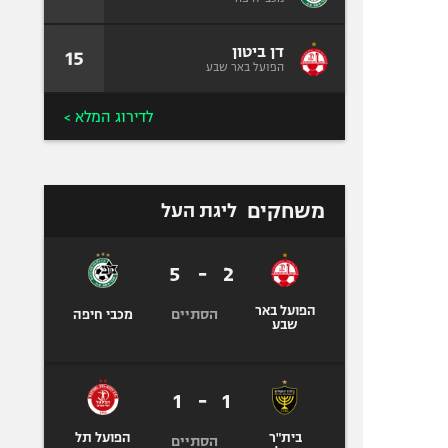
דן ביטון
15
הפועל באר שבע
לדירוג המלא >
משחקים
ליגת העל
5
-
2
הפועל באר
הסתיים
מכבי חיפה
שבע
1
-
1
בית"ר
הפועל תל
הסתיים