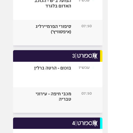
עכשיו
הפועל ב"ש - הכוכב
האדום בלגרד
07:50
סיפורי הפרמיירליג
(איפסוויץ')
עכשיו
בוכום - הרטה ברלין
07:50
מכבי חיפה - עירוני
טבריה