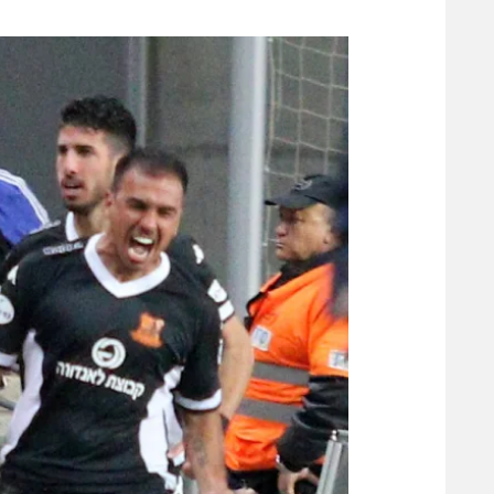
משתתפים וזוכים בפרסים
מכבי ת
הפועל 
תקנון משתתפים וזוכים בפרסים
הפועל 
תקנון עבור פעילות אלקטרה
הפועל 
תקנון עבור פעילות ספורט 1 – "מרלן"
מכבי נ
טניס
בני יהו
גיימינג E-Sports
תנאי שימוש
מדיניות פרטיות
תקנון פעילות ספורט 1
רשיון להקרנה פומבית לבית עסק
הצטרפות לחבילת הערוצים
לוח דרושים – ג'ובנט
תגיות