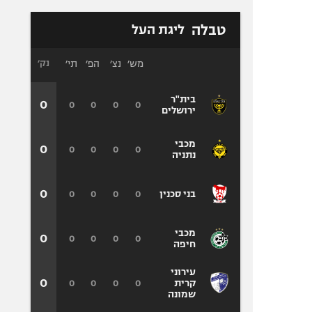
טבלה
ליגת העל
מש׳
נצ׳
הפ׳
תי׳
נק׳
בית"ר
0
0
0
0
0
ירושלים
מכבי
0
0
0
0
0
נתניה
0
0
0
0
0
בני סכנין
מכבי
0
0
0
0
0
חיפה
עירוני
0
0
0
0
0
קרית
שמונה