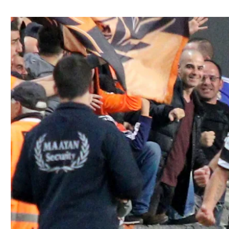
ל אביב
ליגה טורקית
תל אביב
ליגה סינית
חיפה
ליגה ברזילאית
באר שבע
ליגות נוספות
תניה
דה