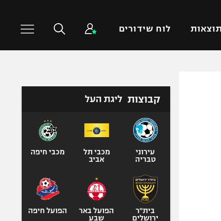
וצאות
לוח שידורים
כדורסל עולמי
ענפים נוספים
קבוצות
ליגת העל
NBA
טניס
יורוליג
כדוריד
יורוקאפ
כדורעף
שחייה
עירוני
מכבי תל
מכבי חיפה
טבריה
אביב
ג'ודו
אגרוף
ספורט אולימפי
UFC
בית"ר
הפועל באר
הפועל חיפה
ירושלים
שבע