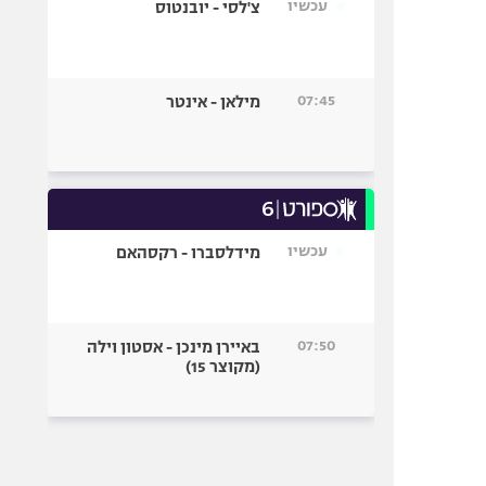
עכשיו
צ'לסי - יובנטוס
07:45
מילאן - אינטר
עכשיו
מידלסברו - רקסהאם
07:50
באיירן מינכן - אסטון וילה
(מקוצר 15)