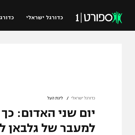
כדורגל ישראלי
כדורגל
VOD
כדורג
רץ ברשת
ליגת ה
ליגה ל
תוצאות
גביע הט
לוח שידורים
ליגיונר
ברחבה
/
גביע ה
כדורגל ישראלי
ליגת העל
נבחרת 
יום שני האדום: כך
"מעל הליגה" – פודקאסט
מכבי ח
"מחצית בשכונה" – פודקאסט
למעבר של גלבאן ל
בית"ר י