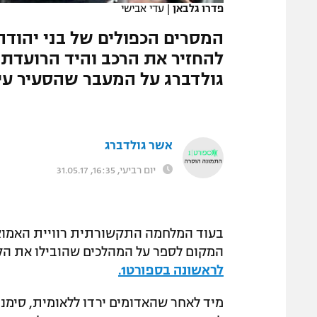
פדרו גלבאן
|
עדי אבישי
המגזין
המסרים הכפולים של בני יהוד
להחזיר את הרכב והיד הרועדת
גולדברג על המעבר שהסעיר עי
אשר גולדברג
יום רביעי, 16:35, 31.05.17
בעוד המלחמה התקשורתית רוויית האמוציות
המקום לספר על המהלכים שהובילו את הק
לראשונה בספורט1.
מיד לאחר שהאדומים ירדו ללאומית, סימנו