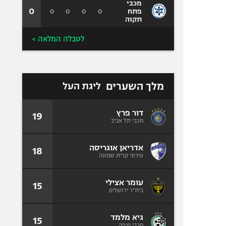
מכבי
0
0
0
0
0
פתח
תקוה
לטבלה המלאה >
מלך השערים
ליגת העל
דור פרץ
19
מכבי תל אביב
אדריאן אוגריסה
18
עירוני קרית שמונה
עומר אצילי
15
בית"ר ירושלים
גיא מלמד
15
מכבי חיפה