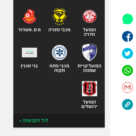
היאבקות WWE
אופניים
ספורט מוטורי
כדורמים
הפועל
מכבי נתניה
מ.ס. אשדוד
חדרה
פוטבול אמריקאי NFL
בייסבול MLB
ספורט אתגרי
ואקסטרים
הפועל קרית
מכבי פתח
בני סכנין
שמונה
תקוה
אומנויות לחימה
גיימינג E-Sports
הפועל
ירושלים
לכל הקבוצות >