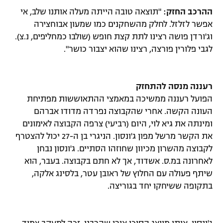
ההרכב החזק:
"תוצאה טובה הייתה מעלה אותנו שלב, אי
אפשר לזלזל. לחלק מהשחקנים כמו שמעון אבוחצירה
וג'ורדן פושה רצינו לתת קצת חופש (שולבו כמחליפים, נ.צ).
לגבי פלורין פורצה, רצינו שהוא יצבור כושר".
רעננה מנסה להתחזק
הפועל רעננה ממשיכה במאמצי ההתאוששות מפתיחת
העונה הקשה. אחרי שהקבוצה נפרדה מדודו אברהם
ומינתה את גיא לוי, היום (רביעי) צרפה הקבוצה לאימונים
את הקשר מרשל מפון ג'ונסון. הניגרי בן ה-27 יכול להצטרף
לקבוצה מהשרון מכיוון שחוזהו הסתיים. ג'ונסון נבחן
לאחרונה במ.ס. אשדוד, אך לא חתם בקבוצה. בעבר, הוא
שיתף פעולה עם החלוץ של ראובן עטר, בלסינג אלקה,
בתקופה ששיחקו יחד בגוריצה.