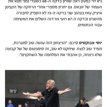
גיא לוי כמעט ראה שוויון בדקה ה-68 כשעדי נמני מצא את
רשיון להקרנה פומבית לבית עסק
העמוד של זובאס. גם יתרון מספרי אחרי הרחקה של הקפטן
איציק עזוז בצהוב שני בדקה ה-73 לא הספיק לחבורה
הצטרפות לחבילת הערוצים
מהשרון ובדקה ה-87 רועי גורדנה השלים את המשימה
עבור הכתומים.
לוח דרושים – ג'ובנט
תגיות
יוסי
אבוקסיס
סיכם:
"הניצחון הזה עושה טוב למערכת,
תמיד טוב לנצח. שיחקנו לא טוב, זה סימפטום של של קבוצה
המגזין
שלא ניצחה, כן אהבתי את המלחמה של השחקנים".