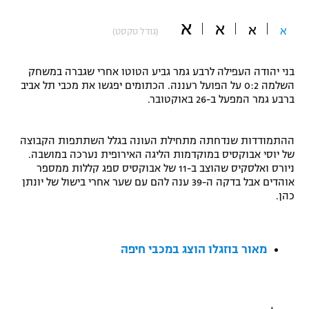
"מחצית בשכונה" – פודקאסט
א
א
אופניים
א
א
(גודל טקסט)
ספורט מוטורי
משתתפים וזוכים בפרסים
בני יהודה העפילה לרבע גמר גביע הטוטו אחרי שגברה במשחק
השלמה 0:2 על הפועל רעננה. הכתומים יפגשו את מכבי תל אביב
כדורמים
ברבע גמר המפעל ב-26 באוקטובר.
תקנון משתתפים וזוכים בפרסים
טניס
פוטבול אמריקאי NFL
תקנון עבור פעילות אלקטרה
ההתמודדות שנדחתה מתחילת העונה בגלל השתתפות הקבוצה
של יוסי אבוקסיס במוקדמות הליגה האירופית נערכה במושבה.
גיימינג E-Sports
בייסבול MLB
ניורס ואלסקיס שהוצב ב-11 של אבוקסיס ספג קללות ממספר
תקנון עבור פעילות ספורט 1 – "מרלן"
אוהדים אבל בדקה ה-39 ענה להם עם שער אחרי בישול של יונתן
ספורט אתגרי ואקסטרים
כהן.
תנאי שימוש
אומנויות לחימה
מאור בוזגלו הוצג במכבי חיפה
מדיניות פרטיות
גיימינג E-Sports
תקנון פעילות ספורט 1