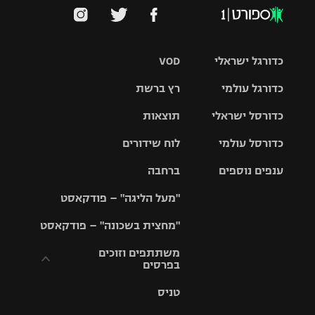
כדורגל ישראלי
VOD
כדורגל עולמי
רץ ברשת
ליגת העל
כדורסל ישראלי
תוצאות
ליגת
ליגה לאומית
האלופות
כדורסל עולמי
לוח שידורים
ליגת ווינר
סל
גביע הטוטו
ענפים נוספים
ברחבה
ליגה
NBA
אירופית
"מעל הליגה" – פודקאסט
ליגה לאומית
ליגיונרים
טניס
יורוליג
ליגה אנגלית
"מחצית בשכונה" – פודקאסט
כדורסל נשים
גביע המדינה
כדוריד
יורוקאפ
ליגה גרמנית
משתתפים וזוכים
בפרסים
מכבי תל
נבחרת
כדורעף
אביב
ישראל
ליגה
טניס
ספרדית
תקנון משתתפים
שחייה
הפועל חולון
מכבי חיפה
וזוכים בפרסים