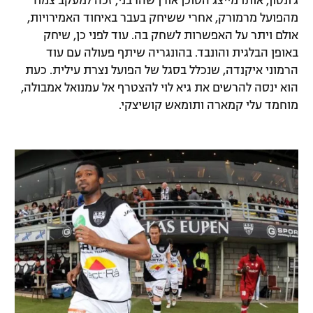
ג'ונסון, אותו מייצג הסוכן אורן שהרבני, זכה למעקב צמוד
מהפועל מרמורק, אחרי ששיחק בעבר באיחוד האמירויות,
אולם ויתר על האפשרות לשחק בה. עוד לפני כן, שיחק
באופן הבלגית והונבד. בהונגריה שיתף פעולה עם עוד
הרמוני איקנדה, שנכלל בסגל של הפועל נצרת עילית. כעת
הוא ינסה להרשים את גיא לוי להצטרף אל עמנואל אמבולה,
מוחמד עלי קמארה ותומאש קושיצקי.