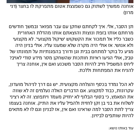
אוחנה ממשיך לשתוק גם כשפצצת אטום מתפרקת לו בחצר (דני
מרון)
תן הסבר, אלי. איך לקחתם שחקן עם עבר מפואר ובמשך חודשים
מרחתם אותו בזפת ונוצות והוצאתם אותו מהדלת האחורית
כשבר כלי? אל תמכור את הקשקוש 'שיקול מקצועי'. לא מקצועי
ולא אנושי. אז אולי היה מקרה שלא שמענו עליו. אולי בניון היה
מגיע כל בוקר למתחם בבית וגן ודורך בהפגנתיות על תמונתו של
טביב, אולי הגיעו ראיות חותכות שהשחקן מסר מידע סודי לאויב?
ליחס המשפיל חייב להיות הסבר משכנע ואם אין, אוחנה צריך
להניח את המפתחות וללכת.
לא הכל נמדד בכסף והצלחה מקצועית. יש גם דרך לניהול מועדון,
עקרונות, כבוד למקצוע. אם הדברים האלה נעלמים זה לא שווה
את המאמץ, כי בסוף הבלוף לא יחזיק מעמד ויתפוצץ. זה לא רציני
לשלוח את בני בן זקן לחזית ולהפיל עליו את התיק. אוחנה בעצמו
צריך לתת הסבר למה שראינו ואם אין, אז לבניון וגם לו לא מתאים
להיות שותפים לביזיון.
עוד באותו נושא: