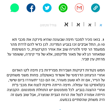
"מחצית בשכונה" – פודקאסט
אופניים
ספורט מוטורי
א
משתתפים וזוכים בפרסים
א
א
א
(גודל טקסט)
כדורמים
תקנון משתתפים וזוכים בפרסים
טניס
1.
בואו נזכיר למכבי חיפה שבעונה שהיא פירקה את מכבי תא
0:10, התל אביבים זכו בגביע המדינה. לכן כדאי להם לרדת מהר
פוטבול אמריקאי NFL
תקנון עבור פעילות אלקטרה
ממעמד הר סיני ולהריח שוב את אוויר הקרקעית, כי הנשימות
שמאחור הן לא של מאור מליקסון, אלא של גדי קינדה, ששומר על
גיימינג E-Sports
בייסבול MLB
מרחק עין סביר.
תקנון עבור פעילות ספורט 1 – "מרלן"
ספורט אתגרי ואקסטרים
חמש נקודות דקיקות ושבירות מפרידות בין חיפה לקו האדום
תנאי שימוש
אחרי הניצחון הדרמטי של אשדוד באשקלון. פחות משני משחקים
על הנייר, אם זה לא שעון מעורר, אז הם כבר יתעוררו ביום שישי,
אומנויות לחימה
בקלאסיקו נגד עפולה. חיפה הייתה חייבת לנצח את מכבי פ"ת
מדיניות פרטיות
אחרי ההצגה בגביע. לכל מומנטום יש התחלת מומנטום. הקבוצה
גיימינג E-Sports
הייתה אמורה לנצל את הרוח הגבית שנוצרה, אבל שוב פעם זה
היה משחק שהסתיים בכמעט.
תקנון פעילות ספורט 1