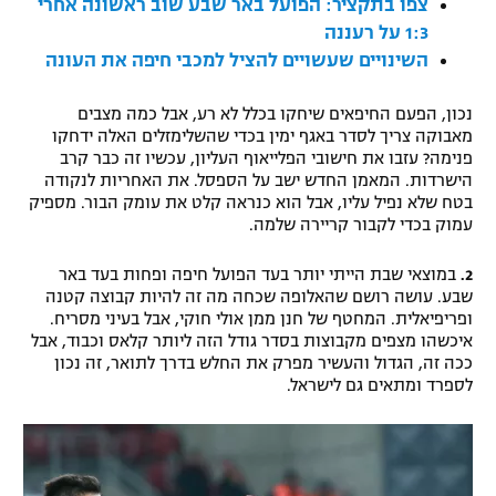
צפו בתקציר: הפועל באר שבע שוב ראשונה אחרי
רשיון להקרנה פומבית לבית עסק
1:3 על רעננה
השינויים שעשויים להציל למכבי חיפה את העונה
הצטרפות לחבילת הערוצים
נכון, הפעם החיפאים שיחקו בכלל לא רע, אבל כמה מצבים
לוח דרושים – ג'ובנט
מאבוקה צריך לסדר באגף ימין בכדי שהשלימזלים האלה ידחקו
פנימה? עזבו את חישובי הפלייאוף העליון, עכשיו זה כבר קרב
הישרדות. המאמן החדש ישב על הספסל. את האחריות לנקודה
תגיות
בטח שלא נפיל עליו, אבל הוא כנראה קלט את עומק הבור. מספיק
עמוק בכדי לקבור קריירה שלמה.
המגזין
2.
במוצאי שבת הייתי יותר בעד הפועל חיפה ופחות בעד באר
שבע. עושה רושם שהאלופה שכחה מה זה להיות קבוצה קטנה
ופריפיאלית. המחטף של חנן ממן אולי חוקי, אבל בעיני מסריח.
איכשהו מצפים מקבוצות בסדר גודל הזה ליותר קלאס וכבוד, אבל
ככה זה, הגדול והעשיר מפרק את החלש בדרך לתואר, זה נכון
לספרד ומתאים גם לישראל.