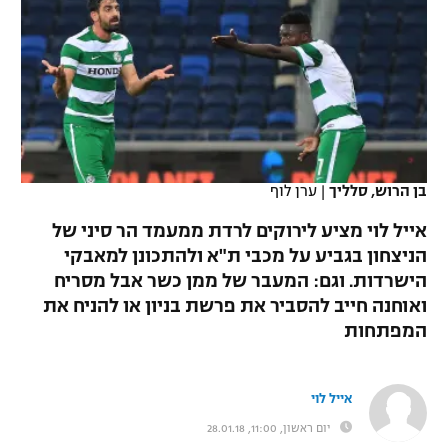
כדורסל נשים
נבחרת ישראל
יורוליג
ליגה ספרדית
טניס
VOD
מכבי תל אביב
מכבי חיפה
יורוקאפ
ליגה איטלקית
כדוריד
הפועל חולון
בית"ר ירושלים
רץ ברשת
ליגה צרפתית
כדורעף
הפועל ירושלים
מכבי תל אביב
ליגה הולנדית
בן הרוש, סלליך
|
ערן לוף
שחייה
תוצאות
דני אבדיה
הפועל תל אביב
אייל לוי מציע לירוקים לרדת ממעמד הר סיני של
ליגה טורקית
ג'ודו
הניצחון בגביע על מכבי ת"א ולהתכונן למאבקי
הפועל חיפה
לוח שידורים
הישרדות. וגם: המעבר של ממן כשר אבל מסריח
ליגה סינית
אגרוף
ואוחנה חייב להסביר את פרשת בניון או להניח את
הפועל באר שבע
המפתחות
ליגה ברזילאית
ברחבה
ספורט אולימפי
מכבי נתניה
ליגות נוספות
UFC
אייל לוי
"מעל הליגה" – פודקאסט
בני יהודה
יום ראשון, 11:00, 28.01.18
היאבקות WWE