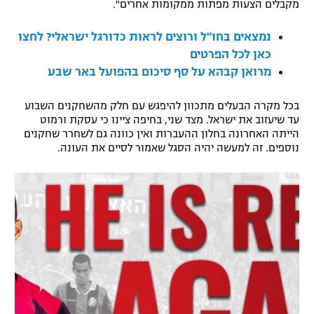
מקבלים הצעות מפתות ממקומות אחרים".
רשיון להקרנה פומבית לבית עסק
נמצאים בחו"ל ורוצים לראות כדורגל ישראלי? לחצו
הצטרפות לחבילת הערוצים
כאן לכל הפרטים
מרואן קבהא על סף סיכום בהפועל באר שבע
לוח דרושים – ג'ובנט
בכל מקרה הבעלים מתכוון להיפגש עם חלק מהשחקנים השבוע
תגיות
עד שיעזוב את ישראל. מצד שני, בחיפה ציינו כי עסקת ורמוט
הייתה האחרונה בחלון ההעברות ואין כוונה גם לשחרר שחקנים
נוספים. זה למעשה יהיה הסגל שאמור לסיים את העונה.
המגזין