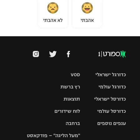
אהבתי
לא אהבתי
כדורגל ישראלי
VOD
כדורגל עולמי
רץ ברשת
ליגת העל
כדורסל ישראלי
תוצאות
ליגת
ליגה לאומית
האלופות
כדורסל עולמי
לוח שידורים
ליגת ווינר
סל
גביע הטוטו
ענפים נוספים
ברחבה
ליגה
NBA
אירופית
"מעל הליגה" – פודקאסט
ליגה לאומית
ליגיונרים