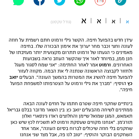
"מחצית בשכונה" – פודקאסט
אופניים
א
א
א
א
(גודל טקסט)
ספורט מוטורי
משתתפים וזוכים בפרסים
עידן חדש בהפועל חיפה. הקשר גילי ורמוט חתם רשמית על חוזה
כדורמים
לעונה וחצי וכבר מחר יערוך את אימון הבכורה שלו. בחיפה
תקנון משתתפים וזוכים בפרסים
טניס
מאמינים כי הגעתו של ורמוט תתרום מקצועית יותר מעזיבתו של
פוטבול אמריקאי NFL
חנן ממן, במיוחד לאור איך שהקשר העוזב נראה בשבועות
תקנון עבור פעילות אלקטרה
האחרונים.
ורמוט
אמר לאחר החתימה: "אני שמח לסגור מעגל
גיימינג E-Sports
ולחזור לקבוצה הראשונה שנתנה לי את הבמה. מקווה לעזור
בייסבול MLB
תקנון עבור פעילות ספורט 1 – "מרלן"
להפועל חיפה להשיג את המטרות בהמשך העונה". הבעלים
יואב
כץ
הוסיף: "מברך את גילי ורמוט על הצטרפותו למשפחת הפועל
ספורט אתגרי ואקסטרים
חיפה".
תנאי שימוש
אומנויות לחימה
בינתיים שחקני חיפה שטרם חתמו על חוזים לעונה הבאה
ממתינים לשיחה מהבעלים יואב כץ. בין השאר מדובר בבלם גבריאל
מדיניות פרטיות
תאמאש, המגן שמואל שיימן והחלוצים ראדו גינסארי ואלון
גיימינג E-Sports
תורג'מן. "אנחנו מקווים שעסקת ורמוט לא תשכיח לכץ שיש כאן
שחקנים בלי חוזה שיכולים לברוח בסיום העונה", אמר אחד
תקנון פעילות ספורט 1
השחקנים הבוקר והוסיף: "טוב לנו פה, אבל מצד שני אנחנו