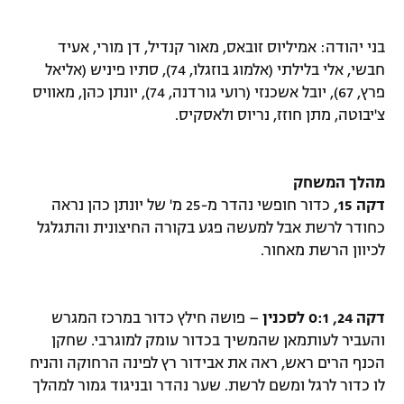
בני יהודה: אמיליוס זובאס, מאור קנדיל, דן מורי, אעיד
חבשי, אלי בלילתי (אלמוג בוזגלו, 74), סתיו פיניש (אליאל
פרץ, 67), יובל אשכנזי (רועי גורדנה, 74), יונתן כהן, מאוויס
צ'יבוטה, מתן חוזז, נריוס ולאסקיס.
מהלך המשחק
דקה 15,
כדור חופשי נהדר מ-25 מ' של יונתן כהן נראה
כחודר לרשת אבל למעשה פגע בקורה החיצונית והתגלגל
לכיוון הרשת מאחור.
דקה 24, 0:1 לסכנין
– פושה חילץ כדור במרכז המגרש
והעביר לעותמאן שהמשיך בכדור עומק למוגרבי. שחקן
הכנף הרים ראש, ראה את אבידור רץ לפינה הרחוקה והניח
לו כדור לרגל ומשם לרשת. שער נהדר ובניגוד גמור למהלך