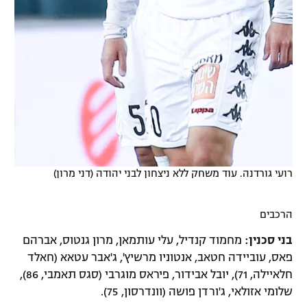
רועי גורדנה. עוד משחק ללא ניצחון לבני יהודה (דני מרון)
הרכבים
בני סכנין:
מחמוד קנדיל, עלי עותמאן, מרון גנטוס, אברהם
פאס, עוביידה חטאב, אנטוניו מרשיץ', ג'אבר עטאא (חאלד
חלאיילה, 71), יובל אבידור, פיראס מוגרבי (סגס תאמבי, 86),
שלומי אזולאי, ג'ורדן פושה (וונדרסון, 75).