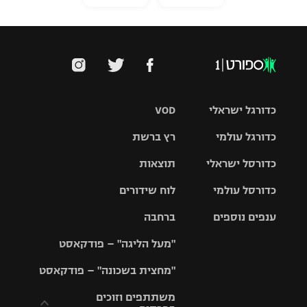
כדורגל ישראלי
VOD
כדורגל עולמי
רץ ברשת
ליגת העל
כדורסל ישראלי
תוצאות
ליגת
ליגה לאומית
האלופות
כדורסל עולמי
לוח שידורים
ליגת ווינר
סל
גביע הטוטו
ענפים נוספים
ברחבה
ליגה
NBA
אירופית
"מעל הליגה" – פודקאסט
ליגה לאומית
ליגיונרים
טניס
יורוליג
ליגה אנגלית
"מחצית בשכונה" – פודקאסט
כדורסל נשים
גביע המדינה
כדוריד
יורוקאפ
ליגה גרמנית
משתתפים וזוכים