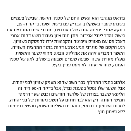
רשיון להקרנה פומבית לבית עסק
פיראס מוגרבי הוא האיש החם של סכנין. הקשר, שבישל פעמיים
הצטרפות לחבילת הערוצים
בשבוע שעבר באשקלון, הבריק עם בישול ושער. בדקה ה-25,
דווקא אחרי פתיחה טובה של האורחים, מוגרבי סיים מתפרצת עם
לוח דרושים – ג'ובנט
בישול נהדר ליובל אבידור. מתן חוזז איזן כעבור תשע דקות אחרי
דאבל פס עם מאוויס צ'יבוטה והקבוצות ירדו להפסקה בשוויון.
רגע הקסם של מוגרבי הגיע ארבע דקות בתוך המחצית השנייה.
תגיות
הקשר המבריק זיהה את אמיליוס זובאס מחוץ לשער והקשית
מעליו מזווית קשה. שבעה שערים ושבעה בישולים לאס של סכנין
המגזין
העונה, שוודאי יעורר לא מעט עניין בקיץ.
אלמוג בוזגלו המחליף כבר חשב שהוא מעניק שוויון לבני יהודה,
אבל השער שלו נפסל בטענת נבדל, אבל בדקה ה-90 היה זה
הליטאי ששבר בצורת של שלושה חודשים וכבש שער דרמטי
חמישי העונה. רק הוא לבד חתום על תשע נקודות של בני יהודה.
למרות השוויון הדרמטי, הזהובים השלימו משחק חמישי ברציפות
ללא ניצחון חוץ.