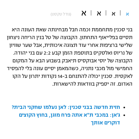
"מחצית בשכונה" – פודקאסט
א
א
אופניים
א
א
(גודל טקסט)
ספורט מוטורי
משתתפים וזוכים בפרסים
בני סכנין מתחממת וכמה חבל מבחינתה שאת העונה היא
תסיים בפלייאוף התחתון. הקבוצה של טל בנין הריחה ניצחון
כדורמים
שלישי ברציפות אחרי עוד תצוגה איכותית, אבל שער שוויון
תקנון משתתפים וזוכים בפרסים
טניס
של נריוס ואלסקיס בתוספת הזמן קבע 2:2 עם בני יהודה.
פוטבול אמריקאי NFL
הקבוצה של יוסי אבוקסיס תיאבק בשבוע הבא על המקום
תקנון עבור פעילות אלקטרה
החמישי מול מכבי נתניה, כשהמאמן יסיים עונה בלי להפסיד
גיימינג E-Sports
בייסבול MLB
לאקסית. סכנין יכולה להתנחם ב-14 נקודות יתרון על הקו
תקנון עבור פעילות ספורט 1 – "מרלן"
האדום. זה יספיק בוודאות להישארות.
ספורט אתגרי ואקסטרים
תנאי שימוש
אומנויות לחימה
חזית חדשה בבני סכנין: לאן נעלמו שחקני הבית?
מדיניות פרטיות
ג'אן: במכבי ת"א אתה פרח מוגן, בחוץ הקוצים
גיימינג E-Sports
דוקרים אותך
תקנון פעילות ספורט 1