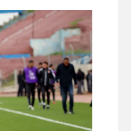
משתתפים וזוכים בפרסים
מכבי ת
הפועל 
תקנון משתתפים וזוכים בפרסים
הפועל 
תקנון עבור פעילות אלקטרה
הפועל 
תקנון עבור פעילות ספורט 1 – "מרלן"
מכבי נ
טניס
בני יהו
גיימינג E-Sports
תנאי שימוש
מדיניות פרטיות
תקנון פעילות ספורט 1
רשיון להקרנה פומבית לבית עסק
הצטרפות לחבילת הערוצים
לוח דרושים – ג'ובנט
תגיות