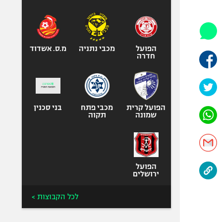
היאבקות WWE
אופניים
ספורט מוטורי
כדורמים
הפועל
מכבי נתניה
מ.ס. אשדוד
חדרה
פוטבול אמריקאי NFL
בייסבול MLB
ספורט אתגרי
ואקסטרים
הפועל קרית
מכבי פתח
בני סכנין
שמונה
תקוה
אומנויות לחימה
גיימינג E-Sports
הפועל
ירושלים
לכל הקבוצות >