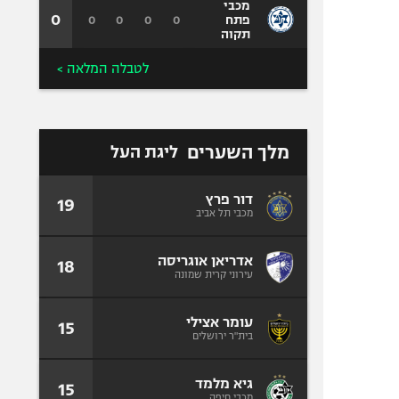
מכבי
0
0
0
0
0
פתח
תקוה
לטבלה המלאה >
מלך השערים
ליגת העל
דור פרץ
19
מכבי תל אביב
אדריאן אוגריסה
18
עירוני קרית שמונה
עומר אצילי
15
בית"ר ירושלים
גיא מלמד
15
מכבי חיפה