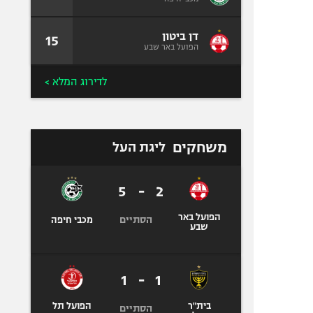
דן ביטון
15
הפועל באר שבע
לדירוג המלא >
משחקים
ליגת העל
5
-
2
הפועל באר
הסתיים
מכבי חיפה
שבע
1
-
1
בית"ר
הפועל תל
הסתיים