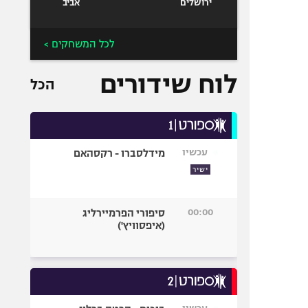
ירושלים
אביב
לכל המשחקים >
לוח שידורים
הכל
עכשיו
מידלסברו - רקסהאם
ישיר
00:00
סיפורי הפרמיירליג
(איפסוויץ')