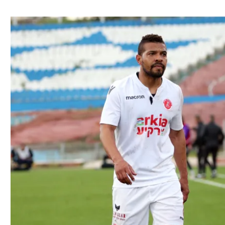
ל אביב
ליגה טורקית
תל אביב
ליגה סינית
חיפה
ליגה ברזילאית
באר שבע
ליגות נוספות
תניה
דה