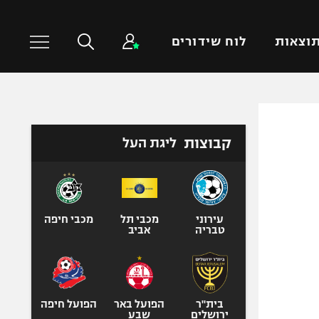
וצאות
לוח שידורים
כדורסל עולמי
ענפים נוספים
קבוצות
ליגת העל
NBA
טניס
יורוליג
כדוריד
יורוקאפ
כדורעף
שחייה
עירוני
מכבי תל
מכבי חיפה
טבריה
אביב
ג'ודו
אגרוף
ספורט אולימפי
UFC
בית"ר
הפועל באר
הפועל חיפה
ירושלים
שבע