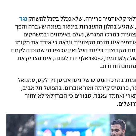
אי קלאודמיר פריירה, שלא נכלל בסגל למשחק
נגד
 שהגיע בחלון ההעברות בינואר בעונה שעברה והפך
ועית במרכז המגרש, נעלם באימונים ובמשחקים
ודמיר אינו תורם מקצועית ונראה כי איבד את מקומו
ת הקבוצות בליגת העל ואין עכשיו מי שמוכנה לקחת
אותו". בסביבת המועדון סבורים כי שכרו של קלאודמיר, כ-130 אלף יורו לעונה, אינו מצדיק את
מתחם חודורוב.
ות במרכז המגרש של ניסו אביטן ניר לקס, עמנואל
פר, פרנסיס קירמה ואור אנברום. בהפועל תל אביב,
י ואחמד עאבד, סבורים כי הברזילאי לא יחזור
רושלים.