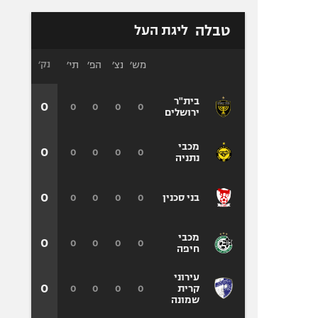
טבלה
ליגת העל
מש׳
נצ׳
הפ׳
תי׳
נק׳
בית"ר
0
0
0
0
0
ירושלים
מכבי
0
0
0
0
0
נתניה
0
0
0
0
0
בני סכנין
מכבי
0
0
0
0
0
חיפה
עירוני
0
0
0
0
0
קרית
שמונה