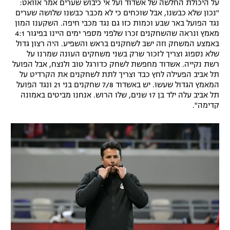
על היכולת החלשה של אשדוד ועל אי כיבוש שערים אמר אוואט:
רשיון להקרנה פומבית לבית עסק
"נכון שלא כבשנו, אבל שוכחים כי לא מכבר כבשנו שלושה שערים
נגד הפועל באר שבע וכמות כזו גם נגד מכבי חיפה. השקענו המון
מאמץ ונראה שהשחקנים זכרו שלפני מספר ימים היינו בפיגור 4:1
הצטרפות לחבילת הערוצים
באמצע המשחק וזה ישב לשחקנים בראש והשפיע. היה רצון גדול
שלא נספוג וצריך לזכור שרק בשני משחקים העונה שמרנו על
לוח דרושים – ג'ובנט
רשת נקייה. אשדוד מחפשת לשחק כדורגל טוב ולנצח, אבל הפועל
תל אביב הפעילה לחץ כבד וצריך לתת לשחקנים את הקרדיט על
המאמץ הגדול שעשו. יש באשדוד 7/8 שחקנים בני 21 ונגד הפועל
תגיות
תל אביב עלה ילד בן 17 שנים, שלו הרוש. אנחנו מביטים באמונה
קדימה".
המגזין