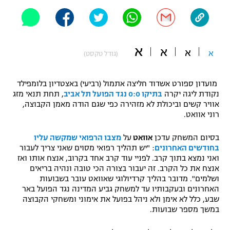
"מחצית בשכונה" – פודקאסט
אופניים
ספורט מוטורי
משתתפים וזוכים בפרסים
א
א
א
א
(גודל טקסט)
כדורמים
תקנון משתתפים וזוכים בפרסים
טניס
מועדון ספורט אשדוד חליצה אתמול (רביעי) באצטדיון בלומפילד
נקודת ליגה יקרה
בתיקו 0:0 נגד הפועל תל אביב
, תחת תנאי מזג
פוטבול אמריקאי NFL
תקנון עבור פעילות אלקטרה
אוויר קשים וביכולת לא מזהירה כפי שגם הודה מאמן הקבוצה,
רוני אוואט.
גיימינג E-Sports
בייסבול MLB
תקנון עבור פעילות ספורט 1 – "מרלן"
בסיום המשחק עדכן
אוואט
על
מצבו הרפואי שמקשה עליו
ספורט אתגרי ואקסטרים
בחודשים האחרונים
: "יש תהליך רפואי מסוים שאני צריך לעבור
תנאי שימוש
ואני נמצא בתוך קרב. לפניי עוד קרב אחד בקרוב, אנצח אותו ואז
אנצח את כל הקרב. זה יעבור בצורה הכי טובה ונהיה בריאים
אומנויות לחימה
ושלמים". מדובר בהליך קרדיולוגי שאוואט עובר בשבועות
מדיניות פרטיות
האחרונים ובעקבותיו עד למשחק גביע המדינה נגד הפועל באר
גיימינג E-Sports
שבע, כלל לא אימן ולא ניהל בפועל את אימוני ומשחקי הקבוצה
במשך מספר שבועות.
תקנון פעילות ספורט 1