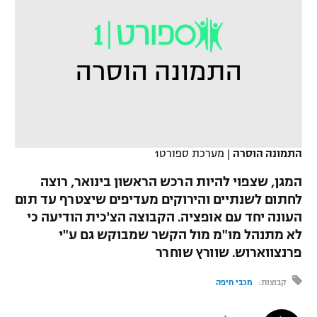
כדורסל נשים
נבחרת ישראל
יורוליג
ליגה ספרדית
טניס
VOD
מכבי תל אביב
מכבי חיפה
יורוקאפ
ליגה איטלקית
כדוריד
הפועל חולון
בית"ר ירושלים
רץ ברשת
ליגה צרפתית
כדורעף
הפועל ירושלים
מכבי תל אביב
ליגה הולנדית
שחייה
תוצאות
דני אבדיה
התמונה הוסרה
|
מערכת ספורט1
הפועל תל אביב
ליגה טורקית
ג'ודו
המגן, שצפוי להיות הרכש הראשון בינואר, רוצה
הפועל חיפה
לוח שידורים
לחתום לשנתיים והירוקים מעדיפים שיצטרף עד תום
ליגה סינית
אגרוף
העונה יחד עם אופציה. הקבוצה הצ'כית הודיעה כי
הפועל באר שבע
לא מתנהל מו"מ מול הקשר שמבוקש גם ע"י
ליגה ברזילאית
ברחבה
ספורט אולימפי
פרנצווארוש. שוורץ שוחרר
מכבי נתניה
ליגות נוספות
UFC
קבוצות:
מכבי חיפה
"מעל הליגה" – פודקאסט
בני יהודה
היאבקות WWE