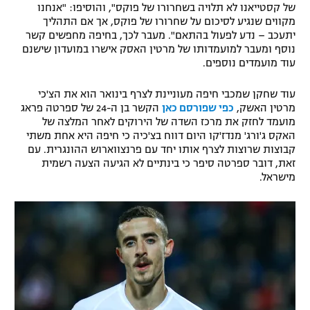
של קסטייאנו לא תלויה בשחרורו של פוקס", והוסיפו: "אנחנו
רשיון להקרנה פומבית לבית עסק
מקווים שנגיע לסיכום על שחרורו של פוקס, אך אם התהליך
יתעכב – נדע לפעול בהתאם". מעבר לכך, בחיפה מחפשים קשר
נוסף ומעבר למועמדותו של מרטין האסק אישרו במועדון שישנם
הצטרפות לחבילת הערוצים
עוד מועמדים נוספים.
לוח דרושים – ג'ובנט
עוד שחקן שמכבי חיפה מעוניינת לצרף בינואר הוא את הצ'כי
מרטין האשק,
כפי שפורסם כאן
הקשר בן ה-24 של ספרטה פראג
תגיות
מועמד לחזק את מרכז השדה של הירוקים לאחר המלצה של
האקס ג'ורג' מנדז'קו היום דווח בצ'כיה כי חיפה היא אחת משתי
קבוצות שרוצות לצרף אותו יחד עם פרנצווארוש ההונגרית. עם
המגזין
זאת, דובר ספרטה סיפר כי בינתיים לא הגיעה הצעה רשמית
מישראל.