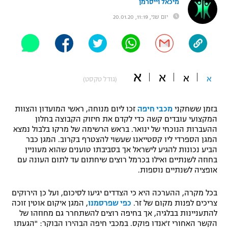
מיכאל וייסרמן
"מחצית בשכונה" – פודקאסט
יום שני, 11:19, 20.01.20
אופניים
ספורט מוטורי
משתתפים וזוכים בפרסים
כדורמים
א
א
א
תקנון משתתפים וזוכים בפרסים
א
(גודל טקסט)
טניס
פוטבול אמריקאי NFL
תקנון עבור פעילות אלקטרה
בזמן ששחקני
מכבי חיפה
זכו ליום מנוחה, ראשי המועדון והצוות
גיימינג E-Sports
בייסבול MLB
המקצועי עובדים קשה כדי לקדם את חיזוק הקבוצה בחלון
תקנון עבור פעילות ספורט 1 – "מרלן"
ההעברות הנוכחי של ינואר. בראש הרשימה של מרקו בלבול נמצא
המגן הספרדי ליו קסטייאנו שעשוי להצטרף בקרוב. המגן כבר
ספורט אתגרי ואקסטרים
הביע נכונות להגיע לישראל אך בסביבתו טוענים שהוא מעוניין
תנאי שימוש
בחוזה לשנתיים ואילו בכרמל רוצים שיחתום עד לתום העונה עם
אומנויות לחימה
אופציה לשנתיים נוספות.
מדיניות פרטיות
גיימינג E-Sports
בכל מקרה, ההערכה היא כי הצדדים יגיעו לסיכום, ועל כן הירוקים
צריכים לפנות מקום של זר.
כפי שפרסמנו
, המגן איקום אוטין זוכה
להתעניינות בבלגיה, אך בחיפה רוצים להשתחרר גם מחוזהו של
תקנון פעילות ספורט 1
הקשר האחורי ז'אנדו פוקס. במכבי חיפה הבהירו הבוקר: "הגעתו