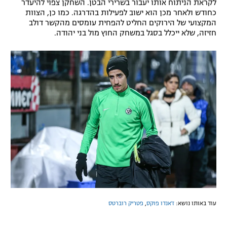
לקראת הניתוח אותו יעבור בשרירי הבטן. השחקן צפוי להיעדר
רשיון להקרנה פומבית לבית עסק
כחודש ולאחר מכן הוא ישוב לפעילות בהדרגה. כמו כן, הצוות
המקצועי של הירוקים החליט להפחית עומסים מהקשר דולב
חזיזה, שלא ייכלל בסגל במשחק החוץ מול בני יהודה.
הצטרפות לחבילת הערוצים
לוח דרושים – ג'ובנט
תגיות
המגזין
עוד באותו נושא:
ז'אנדו פוקס
,
פטריק רוברטס