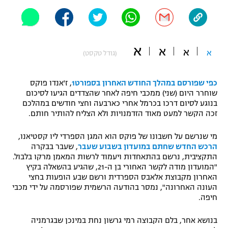
"מחצית בשכונה" – פודקאסט
אופניים
ספורט מוטורי
משתתפים וזוכים בפרסים
א
א
א
א
(גודל טקסט)
כדורמים
תקנון משתתפים וזוכים בפרסים
טניס
כפי שפורסם במהלך החודש האחרון בספורט1
, ז'אנדו פוקס
שוחרר היום (שני) ממכבי חיפה לאחר שהצדדים הגיעו לסיכום
פוטבול אמריקאי NFL
תקנון עבור פעילות אלקטרה
בנוגע לסיום דרכו בכרמל אחרי כארבעה וחצי חודשים במהלכם
זכה הקשר למעט מאוד הזדמנויות ולא הצליח להותיר חותם.
גיימינג E-Sports
בייסבול MLB
תקנון עבור פעילות ספורט 1 – "מרלן"
מי שנרשם על חשבונו של פוקס הוא המגן הספרדי ליו קסטיאנו,
ספורט אתגרי ואקסטרים
הרכש החדש שחתם במועדון בשבוע שעבר
, שעבר בבקרה
תנאי שימוש
התקציבית, נרשם בהתאחדות ויעמוד לרשות המאמן מרקו בלבול.
"המועדון מודה לקשר האחורי בן ה-21, שהגיע בהשאלה בקיץ
אומנויות לחימה
האחרון מקבוצת אלאבס הספרדית ורשם שבע הופעות בחצי
מדיניות פרטיות
העונה האחרונה", נמסר בהודעה הרשמית שפורסמה על ידי מכבי
גיימינג E-Sports
חיפה.
תקנון פעילות ספורט 1
בנושא אחר, בלם הקבוצה רמי גרשון נחת במינכן שבגרמניה