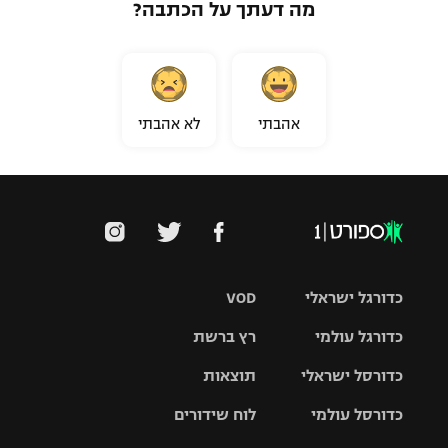
מה דעתך על הכתבה?
אהבתי
לא אהבתי
כדורגל ישראלי
VOD
כדורגל עולמי
רץ ברשת
ליגת העל
כדורסל ישראלי
תוצאות
ליגת
ליגה לאומית
האלופות
כדורסל עולמי
לוח שידורים
ליגת ווינר
סל
גביע הטוטו