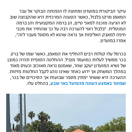
רשיון להקרנה פומבית לבית עסק
עיקר הביקורת במועדון ומחוצה לו הופנתה הבוקר אל עבר
המאמן מרקו בלבול, כאשר הטענה המרכזית היא שהקבוצה שוב
הצטרפות לחבילת הערוצים
לא הגיעה מוכנה למאני טיים, הן ברמה המקצועית והן ברמה
המנטלית. "בלבול ראוי להערכה רבה על כך שהחזיר את מכבי
חיפה למאבק האליפות אך נראה שהוא לא מסוגל מעבר לזה",
לוח דרושים – ג'ובנט
אמרו במועדון.
תגיות
בכרמל עלו קולות רבים להחליף את המאמן, כאשר שמו של ברק
בכר ממשיך לעלות כמועמד מוביל. ההחלטה הסופית תהיה כמובן
המגזין
של נשיא המועדון יעקב שחר, שאמנם נראה מאוכזב וכעוס מאוד
במהלך המשחק אך ידוע כאחד שאינו נוהג לקבל החלטות פזיזות.
ההערכה היא ששחר ימתין מספר שבועות אך הסיכויים של בכר,
שפוטר באמצע העונה מהפועל באר שבע
, בהחלט עלו.