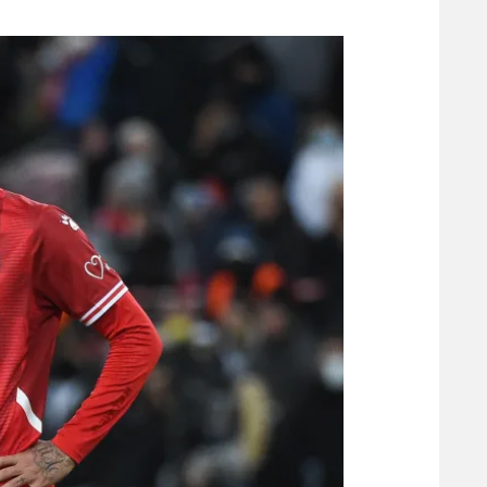
משתתפים וזוכים בפרסים
מכבי ת
הפועל 
תקנון משתתפים וזוכים בפרסים
הפועל 
תקנון עבור פעילות אלקטרה
הפועל 
תקנון עבור פעילות ספורט 1 – "מרלן"
מכבי נ
טניס
בני יהו
גיימינג E-Sports
תנאי שימוש
מדיניות פרטיות
תקנון פעילות ספורט 1
רשיון להקרנה פומבית לבית עסק
הצטרפות לחבילת הערוצים
לוח דרושים – ג'ובנט
תגיות