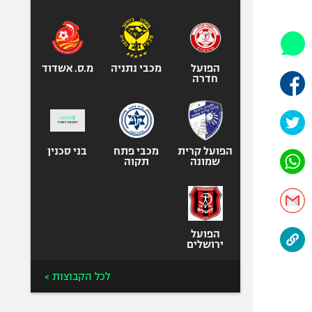
היאבקות WWE
אופניים
ספורט מוטורי
כדורמים
הפועל
מכבי נתניה
מ.ס. אשדוד
חדרה
פוטבול אמריקאי NFL
בייסבול MLB
ספורט אתגרי
ואקסטרים
הפועל קרית
מכבי פתח
בני סכנין
שמונה
תקוה
אומנויות לחימה
גיימינג E-Sports
הפועל
ירושלים
לכל הקבוצות >