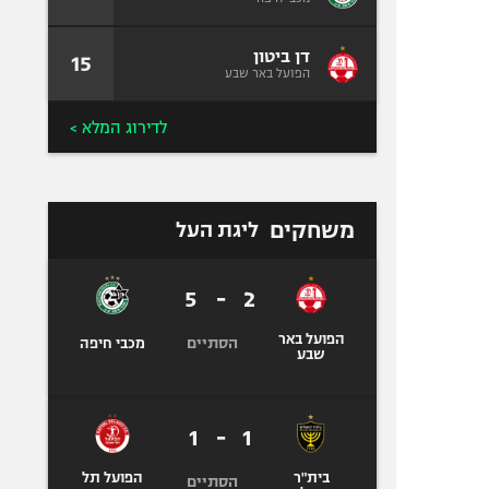
דן ביטון
15
הפועל באר שבע
לדירוג המלא >
משחקים
ליגת העל
5
-
2
הפועל באר
הסתיים
מכבי חיפה
שבע
1
-
1
בית"ר
הפועל תל
הסתיים