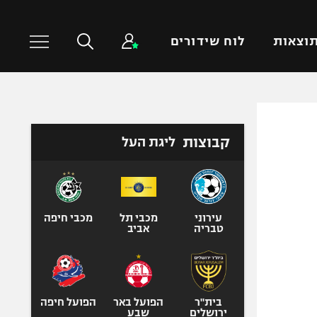
וצאות
לוח שידורים
כדורסל עולמי
ענפים נוספים
קבוצות
ליגת העל
NBA
טניס
יורוליג
כדוריד
יורוקאפ
כדורעף
שחייה
עירוני
מכבי תל
מכבי חיפה
טבריה
אביב
ג'ודו
אגרוף
ספורט אולימפי
UFC
בית"ר
הפועל באר
הפועל חיפה
ירושלים
שבע