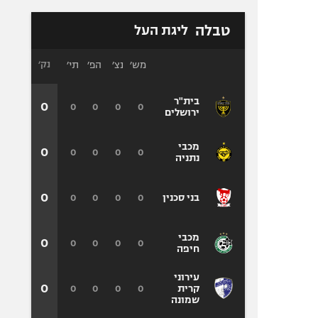
טבלה
ליגת העל
מש׳
נצ׳
הפ׳
תי׳
נק׳
בית"ר
0
0
0
0
0
ירושלים
מכבי
0
0
0
0
0
נתניה
0
0
0
0
0
בני סכנין
מכבי
0
0
0
0
0
חיפה
עירוני
0
0
0
0
0
קרית
שמונה