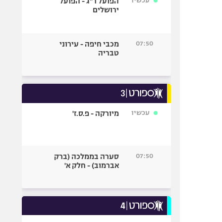
עכשיו
הפועל ר"ג - הפועל
ירושלים
07:50
מכבי חיפה - עירוני
טבריה
עכשיו
מיורקה - פ.ס.ז'
07:50
סערה בממלכה (ברק
אברמוב) - חלק א'