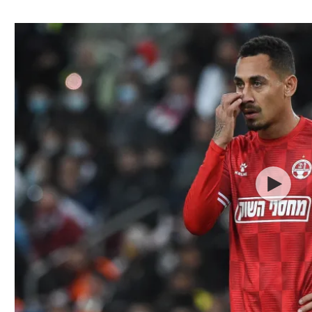
ל אביב
ליגה טורקית
תל אביב
ליגה סינית
חיפה
ליגה ברזילאית
באר שבע
ליגות נוספות
תניה
דה