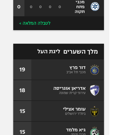
מכבי
0
0
0
0
0
פתח
תקוה
לטבלה המלאה >
מלך השערים
ליגת העל
דור פרץ
19
מכבי תל אביב
אדריאן אוגריסה
18
עירוני קרית שמונה
עומר אצילי
15
בית"ר ירושלים
גיא מלמד
15
מכבי חיפה