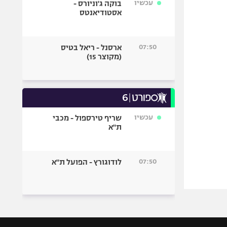
עכשיו
בוקה ג'וניורס -
אסטודיאנטס
07:50
ארסנל - ריאל בטיס
(מקוצר 15)
עכשיו
שריף טירספול - מכבי
ת"א
07:50
לודוגורץ - הפועל ת"א