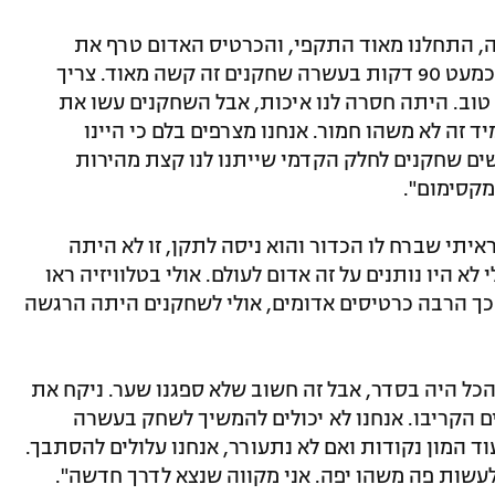
ה, התחלנו מאוד התקפי, והכרטיס האדום טרף את
הקלפים", ניתח רוני לוי. "לשחק נגד יריבה כמעט 90 דקות בעשרה שחקנים זה קשה מאוד. צריך
 טוב. היתה חסרה לנו איכות, אבל השחקנים עשו את
 זה לא משהו חמור. אנחנו מצרפים בלם כי היינו
שים שחקנים לחלק הקדמי שייתנו לנו קצת מהירות
מקסימום".
יתי שברח לו הכדור והוא ניסה לתקן, זו לא היתה
לא היו נותנים על זה אדום לעולם. אולי בטלוויזיה ראו
 כך הרבה כרטיסים אדומים, אולי לשחקנים היתה הרגשה
 הכל היה בסדר, אבל זה חשוב שלא ספגנו שער. ניקח את
 הקריבו. אנחנו לא יכולים להמשיך לשחק בעשרה
ד המון נקודות ואם לא נתעורר, אנחנו עלולים להסתבך.
עשות פה משהו יפה. אני מקווה שנצא לדרך חדשה".