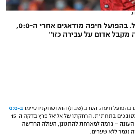
וב
אקס חדרה וב"ש שב לליגת העל. בהפועל חיפה מודאגים אחרי ה-0:0,
יה מקבל אדום על עבירה כזו"
ם בהפועל חיפה. הערב (שבת) הוא ושחקניו סיימו
ב-0:0
, והם ממשיכים להיות מסובכים בתחתית. הרחקתו של אליאל פרץ בדקה ה-15
העונה – גרמה למארחת להתגונן, העולה החדשה
 נגמר ללא שערים.