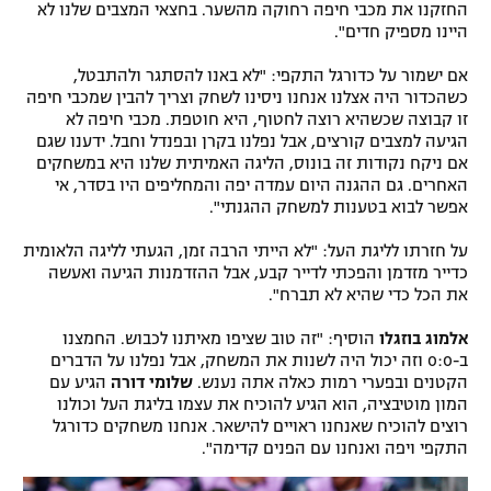
החזקנו את מכבי חיפה רחוקה מהשער. בחצאי המצבים שלנו לא
היינו מספיק חדים".
אם ישמור על כדורגל התקפי: "לא באנו להסתגר ולהתבטל,
כשהכדור היה אצלנו אנחנו ניסינו לשחק וצריך להבין שמכבי חיפה
זו קבוצה שכשהיא רוצה לחטוף, היא חוטפת. מכבי חיפה לא
הגיעה למצבים קורצים, אבל נפלנו בקרן ובפנדל וחבל. ידענו שגם
אם ניקח נקודות זה בונוס, הליגה האמיתית שלנו היא במשחקים
האחרים. גם ההגנה היום עמדה יפה והמחליפים היו בסדר, אי
אפשר לבוא בטענות למשחק ההגנתי".
על חזרתו לליגת העל: "לא הייתי הרבה זמן, הגעתי לליגה הלאומית
כדייר מזדמן והפכתי לדייר קבע, אבל ההזדמנות הגיעה ואעשה
את הכל כדי שהיא לא תברח".
אלמוג בוזגלו
הוסיף: "זה טוב שציפו מאיתנו לכבוש. החמצנו
ב-0:0 וזה יכול היה לשנות את המשחק, אבל נפלנו על הדברים
הקטנים ובפערי רמות כאלה אתה נענש.
שלומי דורה
הגיע עם
המון מוטיבציה, הוא הגיע להוכיח את עצמו בליגת העל וכולנו
רוצים להוכיח שאנחנו ראויים להישאר. אנחנו משחקים כדורגל
התקפי ויפה ואנחנו עם הפנים קדימה".