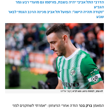
הדרבי התל אביבי יהיה בשבת, פורסמו גם מועדי רבע גמר
רשיון להקרנה פומבית לבית עסק
הגביע
"נקודה תהיה הישג": הפועל תל אביב מכינה הרכב הגנתי לבאר
שבע
הצטרפות לחבילת הערוצים
לוח דרושים – ג'ובנט
תגיות
המגזין
לא עוזב, לפחות כרגע. נטע לביא
|
קובי אליהו
המאמן
ברק בכר
הודה אחרי הניצחון: "אמרתי לשחקנים לפני