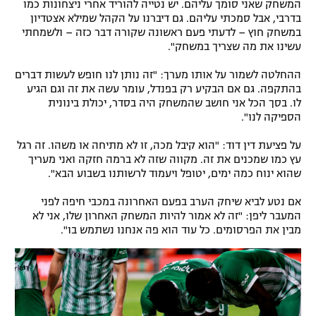
המשחק שאני סומך עליהם. יש נטייה להוריד אחרי ניצחונות כמו
בדרבי, אבל סמכתי עליהם. גם דיברנו על הקהל שמילא אצטדיון
במשחק חוץ – לדעתי פעם ראשונה שקורה דבר כזה – ולשמחתי
עשינו את מה שצריך במשחק".
ההחלטה לשמור על אותו מערך: "זה נותן לנו חופש לעשות דברים
בהתקפה. גם אם הבקיע רק בפנדל, עומר עשה את זה וגם הגיע
לו. בסך הכל אני חושב שהמשחק היה בסדר, יכולת בינונית
הספיקה לנו".
על פציעת דין דוד: "הוא קיבל מכה, זו לא מתיחה או משהו. זה רגל
עץ כמו שמכנים את זה. מקווה שזה לא ברמה חזקה ואני מעריך
שהוא ינוח כמה ימים, יטופל ויעמוד לרשותנו בשבוע הבא".
אם נטע לביא שיחק הערב בפעם האחרונה במכבי חיפה לפני
המעבר ליפן: "זה לא אמור להיות המשחק האחרון שלו, אני לא
מבין את הפרסומים. כל עוד הוא פה אנחנו נשתמש בו".