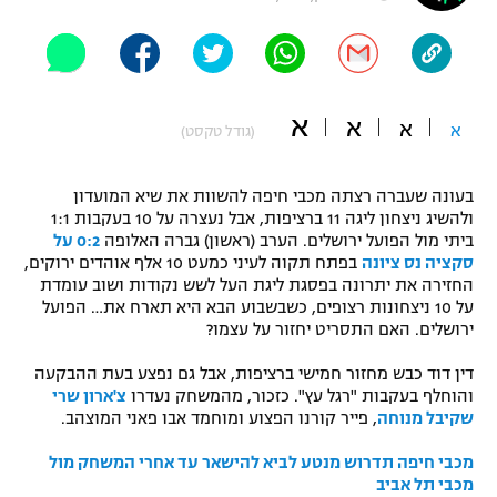
"מחצית בשכונה" – פודקאסט
אופניים
ספורט מוטורי
משתתפים וזוכים בפרסים
א
א
א
א
(גודל טקסט)
כדורמים
תקנון משתתפים וזוכים בפרסים
טניס
בעונה שעברה רצתה מכבי חיפה להשוות את שיא המועדון
פוטבול אמריקאי NFL
ולהשיג ניצחון ליגה 11 ברציפות, אבל נעצרה על 10 בעקבות 1:1
תקנון עבור פעילות אלקטרה
ביתי מול הפועל ירושלים. הערב (ראשון) גברה האלופה
0:2 על
גיימינג E-Sports
בייסבול MLB
סקציה נס ציונה
בפתח תקוה לעיני כמעט 10 אלף אוהדים ירוקים,
תקנון עבור פעילות ספורט 1 – "מרלן"
החזירה את יתרונה בפסגת ליגת העל לשש נקודות ושוב עומדת
על 10 ניצחונות רצופים, כשבשבוע הבא היא תארח את… הפועל
ספורט אתגרי ואקסטרים
תנאי שימוש
ירושלים. האם התסריט יחזור על עצמו?
אומנויות לחימה
דין דוד כבש מחזור חמישי ברציפות, אבל גם נפצע בעת ההבקעה
והוחלף בעקבות "רגל עץ". כזכור, מהמשחק נעדרו
צ'ארון שרי
מדיניות פרטיות
גיימינג E-Sports
שקיבל מנוחה
, פייר קורנו הפצוע ומוחמד אבו פאני המוצהב.
מכבי חיפה תדרוש מנטע לביא להישאר עד אחרי המשחק מול
תקנון פעילות ספורט 1
מכבי תל אביב