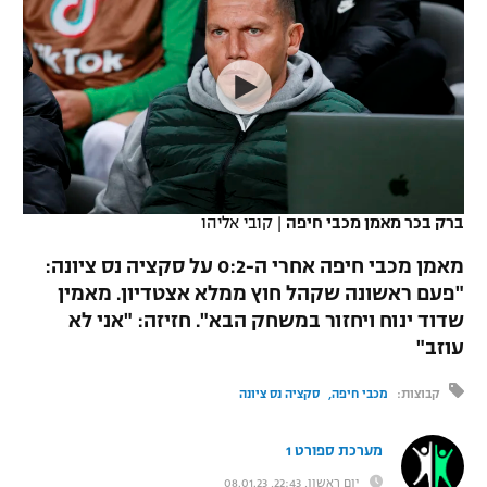
כדורסל נשים
נבחרת ישראל
יורוליג
ליגה ספרדית
טניס
VOD
מכבי תל אביב
מכבי חיפה
יורוקאפ
ליגה איטלקית
כדוריד
הפועל חולון
בית"ר ירושלים
רץ ברשת
ליגה צרפתית
כדורעף
הפועל ירושלים
מכבי תל אביב
ליגה הולנדית
שחייה
תוצאות
ברק בכר מאמן מכבי חיפה
|
קובי אליהו
דני אבדיה
הפועל תל אביב
ליגה טורקית
מאמן מכבי חיפה אחרי ה-0:2 על סקציה נס ציונה:
ג'ודו
הפועל חיפה
"פעם ראשונה שקהל חוץ ממלא אצטדיון. מאמין
לוח שידורים
ליגה סינית
שדוד ינוח ויחזור במשחק הבא". חזיזה: "אני לא
אגרוף
הפועל באר שבע
עוזב"
ליגה ברזילאית
ברחבה
ספורט אולימפי
מכבי נתניה
קבוצות:
מכבי חיפה
סקציה נס ציונה
ליגות נוספות
UFC
"מעל הליגה" – פודקאסט
בני יהודה
מערכת ספורט 1
היאבקות WWE
יום ראשון, 22:43, 08.01.23