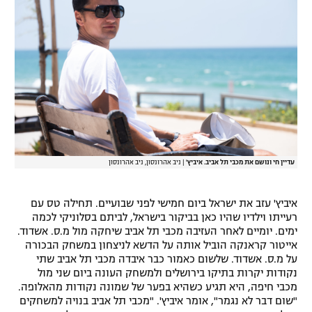
עדיין חי ונושם את מכבי תל אביב. איביץ'
|
ניב אהרונסון, ניב אהרונסון
איביץ' עזב את ישראל ביום חמישי לפני שבועיים. תחילה טס עם
רעייתו וילדיו שהיו כאן בביקור בישראל, לביתם בסלוניקי לכמה
ימים. יומיים לאחר העזיבה מכבי תל אביב שיחקה מול מ.ס. אשדוד.
אייטור קראנקה הוביל אותה על הדשא לניצחון במשחק הבכורה
על מ.ס. אשדוד. שלשום כאמור כבר איבדה מכבי תל אביב שתי
נקודות יקרות בתיקו בירושלים ולמשחק העונה ביום שני מול
מכבי חיפה, היא תגיע כשהיא בפער של שמונה נקודות מהאלופה.
"שום דבר לא נגמר", אומר איביץ'. "מכבי תל אביב בנויה למשחקים