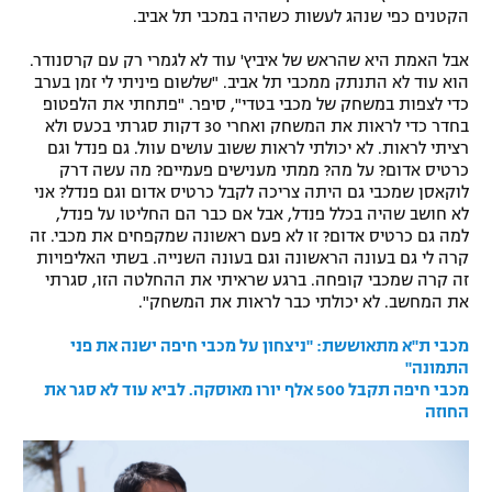
הקטנים כפי שנהג לעשות כשהיה במכבי תל אביב.
רשיון להקרנה פומבית לבית עסק
אבל האמת היא שהראש של איביץ' עוד לא לגמרי רק עם קרסנודר.
הצטרפות לחבילת הערוצים
הוא עוד לא התנתק ממכבי תל אביב. "שלשום פיניתי לי זמן בערב
כדי לצפות במשחק של מכבי בטדי", סיפר. "פתחתי את הלפטופ
בחדר כדי לראות את המשחק ואחרי 30 דקות סגרתי בכעס ולא
לוח דרושים – ג'ובנט
רציתי לראות. לא יכולתי לראות ששוב עושים עוול. גם פנדל וגם
כרטיס אדום? על מה? ממתי מענישים פעמיים? מה עשה דרק
תגיות
לוקאסן שמכבי גם היתה צריכה לקבל כרטיס אדום וגם פנדל? אני
לא חושב שהיה בכלל פנדל, אבל אם כבר הם החליטו על פנדל,
למה גם כרטיס אדום? זו לא פעם ראשונה שמקפחים את מכבי. זה
המגזין
קרה לי גם בעונה הראשונה וגם בעונה השנייה. בשתי האליפויות
זה קרה שמכבי קופחה. ברגע שראיתי את ההחלטה הזו, סגרתי
את המחשב. לא יכולתי כבר לראות את המשחק".
מכבי ת"א מתאוששת: "ניצחון על מכבי חיפה ישנה את פני
התמונה"
מכבי חיפה תקבל 500 אלף יורו מאוסקה. לביא עוד לא סגר את
החוזה