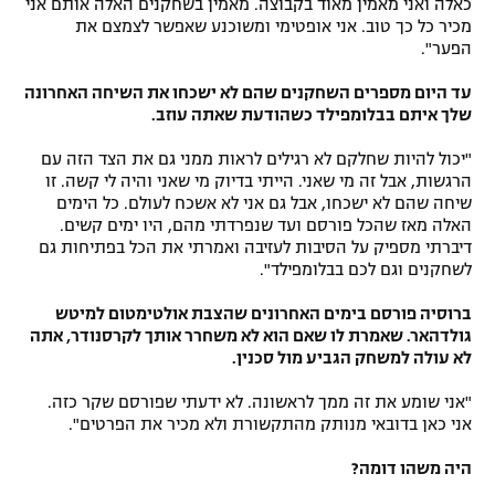
כאלה ואני מאמין מאוד בקבוצה. מאמין בשחקנים האלה אותם אני
מכיר כל כך טוב. אני אופטימי ומשוכנע שאפשר לצמצם את
הפער".
עד היום מספרים השחקנים שהם לא ישכחו את השיחה האחרונה
שלך איתם בבלומפילד כשהודעת שאתה עוזב.
"יכול להיות שחלקם לא רגילים לראות ממני גם את הצד הזה עם
הרגשות, אבל זה מי שאני. הייתי בדיוק מי שאני והיה לי קשה. זו
שיחה שהם לא ישכחו, אבל גם אני לא אשכח לעולם. כל הימים
האלה מאז שהכל פורסם ועד שנפרדתי מהם, היו ימים קשים.
דיברתי מספיק על הסיבות לעזיבה ואמרתי את הכל בפתיחות גם
לשחקנים וגם לכם בבלומפילד".
ברוסיה פורסם בימים האחרונים שהצבת אולטימטום למיטש
גולדהאר. שאמרת לו שאם הוא לא משחרר אותך לקרסנודר, אתה
לא עולה למשחק הגביע מול סכנין.
"אני שומע את זה ממך לראשונה. לא ידעתי שפורסם שקר כזה.
אני כאן בדובאי מנותק מהתקשורת ולא מכיר את הפרטים".
היה משהו דומה?