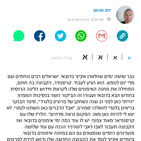
"מחצית בשכונה" – פודקאסט
יניב טוכמן
אופניים
יום רביעי, 13:07, 18.01.23
ספורט מוטורי
משתתפים וזוכים בפרסים
כדורמים
תקנון משתתפים וזוכים בפרסים
טניס
א
א
א
א
פוטבול אמריקאי NFL
(גודל טקסט)
תקנון עבור פעילות אלקטרה
גיימינג E-Sports
בייסבול MLB
כבר שישה ימים שוולאדן איביץ' בדובאי. ישראלים רבים נוחתים שם
תקנון עבור פעילות ספורט 1 – "מרלן"
מדי יום לנופש. הוא הגיע לעבוד. קרסנודר, הקבוצה בה חתם,
ספורט אתגרי ואקסטרים
התחילה את מחנה האימונים שלה לקראת חידוש הליגה הרוסית
תנאי שימוש
בחודש הבא בדובאי ועבורו זה הביקור השני בנסיכות המפרץ.
"הייתי כאן לפני 21 שנה כשחקן של פרטיזן בלגרד", סיפר הבוקר
אומנויות לחימה
בריאיון בלעדי לוואלה! ספורט. "אבל הדברים כאן השתנו לגמרי. לא
יצא לי להיות כאן מאז. המקום נראה מדהים". הלו"ז שלו עם
מדיניות פרטיות
גיימינג E-Sports
קרסנודאר מאוד צפוף. יש לו עוד כמה ימי אימונים בדובאי ואז
הקבוצה תעבור לאבו דאבי לטורניר הכנה עם עוד שלושה
מועדונים רוסיים שנמצאים גם הם במחנה אימונים בדובאי.
תקנון פעילות ספורט 1
בינתיים איביץ' לומד את הקבוצה החדשה שלו ודואג לרדת לפרטים