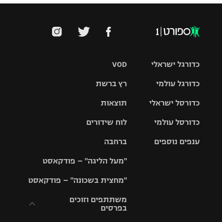
כדורגל ישראלי
VOD
כדורגל עולמי
רץ ברשת
ליגת העל
כדורסל ישראלי
תוצאות
ליגת
ליגה לאומית
האלופות
כדורסל עולמי
לוח שידורים
ליגת ווינר
סל
גביע הטוטו
ענפים נוספים
ברחבה
ליגה
NBA
אירופית
"מעל הליגה" – פודקאסט
ליגה לאומית
ליגיונרים
טניס
יורוליג
ליגה אנגלית
"מחצית בשכונה" – פודקאסט
כדורסל נשים
גביע המדינה
כדוריד
יורוקאפ
ליגה גרמנית
משתתפים וזוכים
בפרסים
מכבי תל
נבחרת
כדורעף
אביב
ישראל