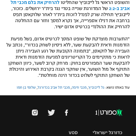
והשופט הראשי גל לייבוביץ' שהחליטו
להרחיק את בלם מכבי תל
אביב ב-2:2
של המדורגת שנייה בטדי נגד בית"ר ירושלים. כזכור,
לייבוביץ' תחילה שרק לפנדל לזכות בית"ר לאחר שלוקאסן תפס
ברחבה את דנילו אספרייה, אך נקרא למסך וחזר עם ההחלטה
להרחיק את ההולנדי בכרטיס אדום ישיר.
"התערבות מוצדקת של שופט המסך לכרטיס אדום, בשל מניעת
הזדמנות ודאית להבקעת שער, ללא ניסיון לשחק בכדור", נכתב על
העבירה של לוקאסן, "בתמונה הקובעת של רגע העבירה ניתן
לראות כי מתקיימים כל הקריטריונים למניעת הזדמנות ודאית
להבקעת שער המפורטים בחוק: מרחק קרוב לשער, כיוון השחקן
התוקף אל מול השוער, אין שחקני הגנה בקרבת האירוע והיכולת
של השחקן התוקף לשלוט בכדור הינה מוחלטת".
עוד באותו נושא:
גל לייבוביץ'
,
מכבי חיפה
,
מכבי תל אביב בכדורגל
,
שלומי בן חמו
כדורגל ישראלי
VOD