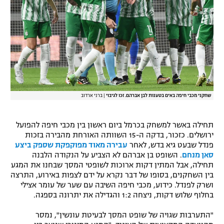
רשיון להקרנה פומבית לבית עסק
הצטרפות לחבילת הערוצים
לוח דרושים – ג'ובנט
תגיות
שחקני מכבי חיפה באים בטענות לבן אברהם. זכו לגיבוי
|
ברני ארדוב
המגזין
תחילה באשר למשחק בכרמל ביום ראשון בין מכבי חיפה להפועל
ירושלים. כזכור, בדקה ה-15 השוותה האורחת מהבירה בזכות
פנדל שבעט גיא בדש, לאחר
עבירה מאוד מפוקפקת שספק ביצע
סאן מנחם
. השופט בן אברהם לא הצביע על הנקודה הלבנה
תחילה, אבל המתין דקות ארוכות לשופטי המסך שבחנו את המגע
בין השחקנים, בסופו של דבר נקרא על ידם לצפות באירוע, התרצה
ושרק לפנדל. כידוע, מכבי חיפה השיבה עם שער של עומר אצילי
בחלוף שלוש דקות, ניצחה 1:2 והגדילה את יתרונה בספגה.
"התערבות שגויה של שופט המסך לבעיטת עונשין", נמסר