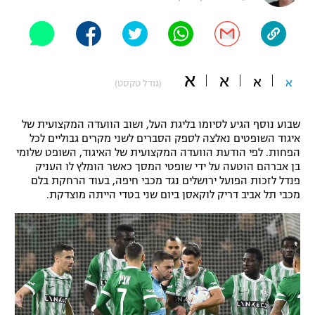
"מחצית בשכונה" – פודקאסט
אופניים
ספורט מוטורי
משתתפים וזוכים בפרסים
א
א
א
א
(גודל טקסט)
כדורמים
תקנון משתתפים וזוכים בפרסים
טניס
שבוע נוסף הגיע לסיומו בליגת העל, ושוב הוועדה המקצועית של
פוטבול אמריקאי NFL
איגוד השופטים נאלצה לספק הסברים לשני מקרים גבוליים לכל
תקנון עבור פעילות אלקטרה
הפחות. לפי הודעת הוועדה המקצועית של האיגוד, השופט שלומי
גיימינג E-Sports
בייסבול MLB
בן אברהם הוטעה על ידי שופטי המסך כאשר הומלץ לו העניק
תקנון עבור פעילות ספורט 1 – "מרלן"
פנדל לזכות הפועל ירושלים נגד מכבי חיפה, בעוד הרחקת בלם
מכבי תל אביב דריק לוקאסן ביום שני בטדי הייתה מוצדקת.
ספורט אתגרי ואקסטרים
תנאי שימוש
אומנויות לחימה
מדיניות פרטיות
גיימינג E-Sports
תקנון פעילות ספורט 1