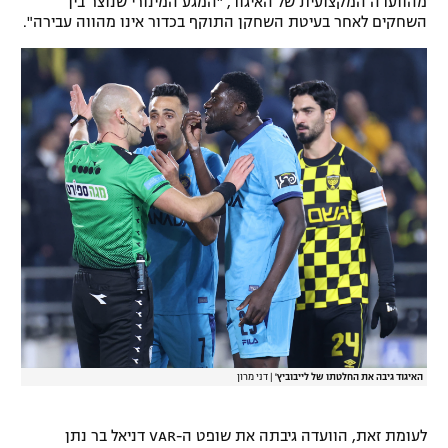
מהוועדה המקצועית של האיגוד, "המגע המינורי שנוצר בין
השחקים לאחר בעיטת השחקן התוקף בכדור אינו מהווה עבירה".
האיגוד גיבה את החלטתו של לייבוביץ'
|
דני מרון
לעומת זאת, הוועדה גיבתה את שופט ה-VAR דניאל בר נתן