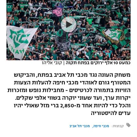
כדורסל נשים
נבחרת ישראל
יורוליג
ליגה ספרדית
טניס
VOD
מכבי תל אביב
מכבי חיפה
יורוקאפ
ליגה איטלקית
כדוריד
הפועל חולון
בית"ר ירושלים
רץ ברשת
ליגה צרפתית
כדורעף
הפועל ירושלים
מכבי תל אביב
ליגה הולנדית
שחייה
תוצאות
כמעט 10 אלף ירוקים בפתח תקוה
|
קובי אליהו
דני אבדיה
הפועל תל אביב
ליגה טורקית
משחק העונה נגד מכבי תל אביב בפתח, והביקוש
ג'ודו
הפועל חיפה
המטורף גורם לאוהדי מכבי חיפה להעלות הצעות
לוח שידורים
ליגה סינית
הזויות בתמורה לכרטיסים - מחבילות נופש ומזכרות
אגרוף
הפועל באר שבע
יקרות ערך, ועד שעוני יוקרה בשווי אלפי שקלים.
ליגה ברזילאית
ברחבה
והכל כדי להיות אחד מ-2,850 ברי מזל שאולי יהיו
ספורט אולימפי
מכבי נתניה
עדים להיסטוריה
ליגות נוספות
UFC
"מעל הליגה" – פודקאסט
בני יהודה
קבוצות:
מכבי חיפה
מכבי תל אביב
היאבקות WWE