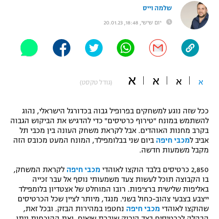
שלמה וייס
"מחצית בשכונה" – פודקאסט
אופניים
יום שישי, 18:48, 20.01.23
ספורט מוטורי
משתתפים וזוכים בפרסים
כדורמים
תקנון משתתפים וזוכים בפרסים
א
טניס
א
א
א
(גודל טקסט)
פוטבול אמריקאי NFL
תקנון עבור פעילות אלקטרה
ככל שזה נוגע למשחקים בפרופיל גבוה בכדורגל הישראלי, נהוג
גיימינג E-Sports
בייסבול MLB
להשתמש במונח "טירוף כרטיסים" כדי להדגיש את הביקוש הגבוה
תקנון עבור פעילות ספורט 1 – "מרלן"
בקרב מחנות האוהדים. אבל לקראת משחק העונה בין מכבי תל
ספורט אתגרי ואקסטרים
אביב ל
מכבי חיפה
ביום שני בבלומפילד, המונח המעט מכובס הזה
תנאי שימוש
מקבל משמעות חדשה.
אומנויות לחימה
2,850 כרטיסים בלבד הוקצו לאוהדי
מכבי חיפה
לקראת המשחק,
מדיניות פרטיות
בו הקבוצה תוכל לעשות צעד משמעותי נוסף אל עבר זכייה
גיימינג E-Sports
באליפות שלישית ברציפות. רובו המוחלט של אצטדיון בלומפילד
ייצבע בצבעי צהוב-כחול בשני. מנגד, מיותר לציין שכל הכרטיסים
תקנון פעילות ספורט 1
שהוקצו לאוהדי
מכבי חיפה
נחטפו במהירות הבזק. ובכל זאת,
הבהלה לכרטיסים בצד הירוק שוברת שיאים, ואת ההוכחות ניתן