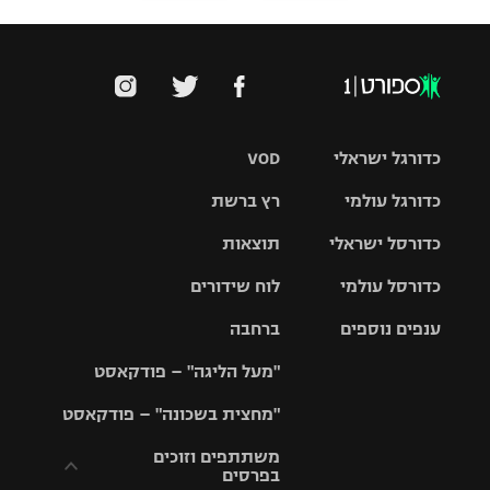
כדורגל ישראלי
VOD
כדורגל עולמי
רץ ברשת
ליגת העל
כדורסל ישראלי
תוצאות
ליגת
ליגה לאומית
האלופות
כדורסל עולמי
לוח שידורים
ליגת ווינר
סל
גביע הטוטו
ענפים נוספים
ברחבה
ליגה
NBA
אירופית
"מעל הליגה" – פודקאסט
ליגה לאומית
ליגיונרים
טניס
יורוליג
ליגה אנגלית
"מחצית בשכונה" – פודקאסט
כדורסל נשים
גביע המדינה
כדוריד
יורוקאפ
ליגה גרמנית
משתתפים וזוכים
בפרסים
מכבי תל
נבחרת