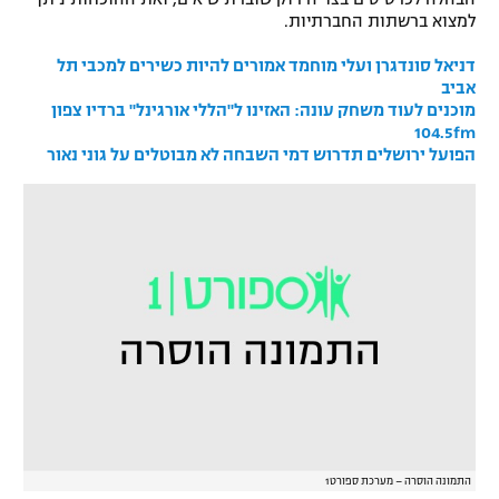
למצוא ברשתות החברתיות.
רשיון להקרנה פומבית לבית עסק
דניאל סונדגרן ועלי מוחמד אמורים להיות כשירים למכבי תל
הצטרפות לחבילת הערוצים
אביב
מוכנים לעוד משחק עונה: האזינו ל"הללי אורגינל" ברדיו צפון
104.5fm
לוח דרושים – ג'ובנט
הפועל ירושלים תדרוש דמי השבחה לא מבוטלים על גוני נאור
תגיות
המגזין
התמונה הוסרה – מערכת ספורט1