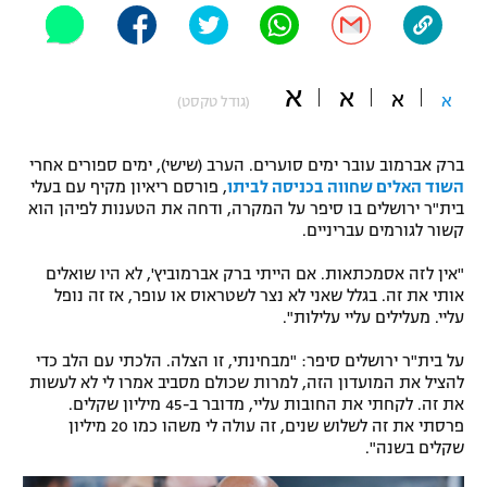
"מחצית בשכונה" – פודקאסט
אופניים
א
א
ספורט מוטורי
א
א
משתתפים וזוכים בפרסים
(גודל טקסט)
כדורמים
ברק אברמוב עובר ימים סוערים. הערב (שישי), ימים ספורים אחרי
תקנון משתתפים וזוכים בפרסים
טניס
השוד האלים שחווה בכניסה לביתו
, פורסם ריאיון מקיף עם בעלי
פוטבול אמריקאי NFL
בית"ר ירושלים בו סיפר על המקרה, ודחה את הטענות לפיהן הוא
תקנון עבור פעילות אלקטרה
קשור לגורמים עבריניים.
גיימינג E-Sports
בייסבול MLB
תקנון עבור פעילות ספורט 1 – "מרלן"
"אין לזה אסמכתאות. אם הייתי ברק אברמוביץ', לא היו שואלים
אותי את זה. בגלל שאני לא נצר לשטראוס או עופר, אז זה נופל
ספורט אתגרי ואקסטרים
עליי. מעלילים עליי עלילות".
תנאי שימוש
אומנויות לחימה
על בית"ר ירושלים סיפר: "מבחינתי, זו הצלה. הלכתי עם הלב כדי
להציל את המועדון הזה, למרות שכולם מסביב אמרו לי לא לעשות
מדיניות פרטיות
את זה. לקחתי את החובות עליי, מדובר ב-45 מיליון שקלים.
גיימינג E-Sports
פרסתי את זה לשלוש שנים, זה עולה לי משהו כמו 20 מיליון
שקלים בשנה".
תקנון פעילות ספורט 1