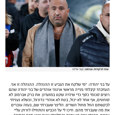
רשיון להקרנה פומבית לבית עסק
הצטרפות לחבילת הערוצים
לוח דרושים – ג'ובנט
תגיות
המגזין
עונה לביקורות. אברמוב
|
קובי אליהו
על בני יהודה: "מי שלקח את הגביע זו ההנהלה. ההנהלה זו אני.
העזיבה? קיבלתי פנייה מראשי ארגוני אוהדים של בני יהודה שהם
רוצים סכומי כסף כדי שיהיה שקט במועדון. את ברק אברמוב לא
סוחטים, אף אחד לא יכול, בטח לא אוהדי כדורגל, וכשלא נעניתי
לבקשתם החל מחול השדים. הלינץ' שעברתי שם, בעזה עוברים
את מה שעברתי מהם. חיכו לי על הכביש והתחילו לזרוק עליי