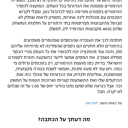
הפחד הישראלי מהפרטת ההימורים החוקיים לא מובן. תעשיית
ההימורים מממנת את הכדורגל בכל העולם. המועצה להסדר
ההימורים בספורט מזרימה כסף לכדורגל כאן, ומבלי לקרוא
הסכמים עם מנהלות ליגה אחרות, מספיק לראות שחלק לא
מבוטל מהקבוצות מפרסמות בתי הימורים על חולצות המשחק
שלהן (40% מקבוצות הפרמייר ליג, למשל).
תוסיפו לכך את העובדה שהכספים שמהמרים משקיעים
בהימורים הלא חוקיים הם כספים שהמדינה לא מרוויחה עליהם
מס, והנה עוד מוטיבציה יפה להכשיר את כל העסק (הרי הכסף
ממילא נשפך!). את המסים אפשר לייעד כהשקעה חוזרת לספורט
הישראלי. בדיוק כמו מועצת ההימורים, רק בסכומים גדולים פי
כמה. ויש עוד לא מעט סיבות, ואפשר לשבת בצורה מקצועית,
ממוסמכת, אנליטית ולבדוק את הכדאיות של מהלך כזה ואת
ההיקפים שלו ואת ההשפעות קצרות וארוכות הטווח על המשק
וכו'. אבל כנראה שלא סתם נתנו בווינר יחס של 1.05 על זה שכלום
לא יקרה. חבל.
עוד באותו נושא:
ליגת העל
מה דעתך על הכתבה?