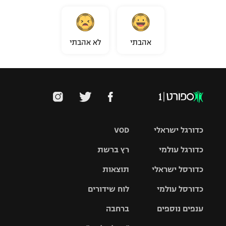
אהבתי
לא אהבתי
כדורגל ישראלי
VOD
כדורגל עולמי
רץ ברשת
ליגת העל
כדורסל ישראלי
תוצאות
ליגת
ליגה לאומית
האלופות
כדורסל עולמי
לוח שידורים
ליגת ווינר
סל
גביע הטוטו
ענפים נוספים
ברחבה
ליגה
NBA
אירופית