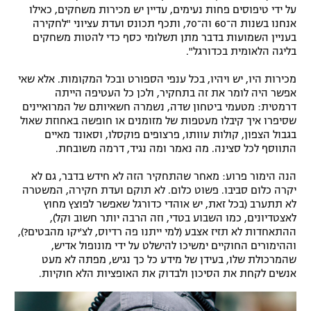
על ידי טיפוסים פחות נעימים, עדיין יש מכירות משחקים, כאילו
אנחנו בשנות ה־60 וה־70, ותכף תכונס ועדת עציוני "לחקירה
בעניין השמועות בדבר מתן תשלומי כסף כדי להטות משחקים
בליגה הלאומית בכדורגל".
מכירות היו, יש ויהיו, בכל ענפי הספורט ובכל המקומות. אלא שאי
אפשר היה לומר את זה בתחקיר, ולכן כל העטיפה הייתה
דרמטית: מטעמי ביטחון שדה, נשמרה חשאיותם של המרואיינים
שסיפרו איך קיבלו מעטפות של מזומנים או חופשה באחוזת שאול
בגבול הצפון, קולות עוותו, פרצופים פוקסלו, וסאונד מאיים
התווסף לכל סצינה. מה נאמר ומה נגיד, דרמה משובחת.
הנה הימור פרוע: מאחר שהתחקיר הזה לא חידש בדבר, גם לא
יקרה כלום סביבו. פשוט כלום. לא תוקם ועדת חקירה, המשטרה
לא תתערב (בכל זאת, יש אוהדי כדורגל שאפשר לפוצץ מחוץ
לאצטדיונים, כמו השבוע בטדי, וזה הרבה יותר חשוב וקל),
ההתאחדות לא תזיז אצבע (למי ייתנו פה רדיוס, לצ'יקו מהבטים?),
וההימורים החוקיים ימשיכו להישלט על ידי מונופול אדיש,
שהמרכולת שלו, בעידן של מידע כל כך נגיש, מפתה לא מעט
אנשים לקחת את הסיכון ולבדוק את האופציות הלא חוקיות.