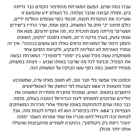
עברו כמה שנים. הפעם המארחת מהסיפור הקודם כבר הייתה
רשיון להקרנה פומבית לבית עסק
בים, ומולה קבוצה שכבר נעלמה. כל העולם ידע שהפעם זו
שצריכה את הנקודות תנצח, סכומי כסף עצומים החליפו ידיים,
הצטרפות לחבילת הערוצים
כולם סימנו "2" חזק על המשחק. בזמן אמת, שדר הרדיו ב"שירים
ושערים" (הייתה פעם תוכנית כזו, מה אתם יודעים), מצא את
לוח דרושים – ג'ובנט
עצמו צועק, בערך בדקה ה־20, משהו בסגנון "הקוון, השופט
והמגן הימני של המארחת נראים כאילו הם עושים בכוונה". איך זה
נגמר? האורחת לא הצליחה להבקיע, ולקראת הסיום אחד
תגיות
משחקניה עשה פנדל שנע בין "מוזר" ל"מופרך". המארחת כבשה
את הפנדל, ובניגוד לכל מה שדובר באותו שבוע – ניצחה במשחק.
המגזין
מפחיד לחשוב כמה כסף עשו הבוקיז על המשחק הזה.
וכמובן איך אפשר בלי חבר טוב, לא חשוב מאיזו עדה, שמשוכנע
שכל תוצאות ה־NBA נקבעות לפי החשק של האנאליסטים
היושבים בווגאס. האיש, שמנהל מחברת מסודרת המשווה את
הליינים שניתנים למשחקי ליגת הכדורסל הטובה בעולם, מנסה
כבר כמה שנים להתחקות באופן שיטתי אחרי מכירות המשחקים
הצפויות ב־NBA. וילה בקיסריה הוא לא הצליח לקנות מזה, אבל
לפחות זכה להנחיל לחוג מכריו את שתי אמרות השפר "מתה
יוטה" ו"מת ג'ק ניקולסון", כהוקרה לשתיים מהקבוצות שהפילו
אותו יותר מכולן.