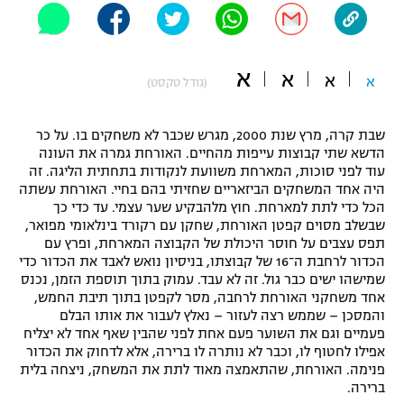
"מחצית בשכונה" – פודקאסט
אופניים
א
א
א
ספורט מוטורי
א
משתתפים וזוכים בפרסים
(גודל טקסט)
כדורמים
שבת קרה, מרץ שנת 2000, מגרש שכבר לא משחקים בו. על כר
תקנון משתתפים וזוכים בפרסים
טניס
הדשא שתי קבוצות עייפות מהחיים. האורחת גמרה את העונה
פוטבול אמריקאי NFL
עוד לפני סוכות, המארחת משוועת לנקודות בתחתית הליגה. זה
תקנון עבור פעילות אלקטרה
היה אחד המשחקים הביזאריים שחזיתי בהם בחיי. האורחת עשתה
גיימינג E-Sports
הכל כדי לתת למארחת. חוץ מלהבקיע שער עצמי. עד כדי כך
בייסבול MLB
תקנון עבור פעילות ספורט 1 – "מרלן"
שבשלב מסוים קפטן האורחת, שחקן עם רקורד בינלאומי מפואר,
תפס עצבים על חוסר היכולת של הקבוצה המארחת, ופרץ עם
ספורט אתגרי ואקסטרים
הכדור לרחבת ה־16 של קבוצתו, בניסיון נואש לאבד את הכדור כדי
תנאי שימוש
שמישהו ישים כבר גול. זה לא עבד. עמוק בתוך תוספת הזמן, נכנס
אומנויות לחימה
אחד משחקני האורחת לרחבה, מסר לקפטן בתוך תיבת החמש,
והמסכן – שממש רצה לעזור – נאלץ לעבור את אותו הבלם
מדיניות פרטיות
פעמיים וגם את השוער פעם אחת לפני שהבין שאף אחד לא יצליח
גיימינג E-Sports
אפילו לחטוף לו, וכבר לא נותרה לו ברירה, אלא לדחוק את הכדור
פנימה. האורחת, שהתאמצה מאוד לתת את המשחק, ניצחה בלית
תקנון פעילות ספורט 1
ברירה.