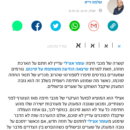
שלמה וייס
"מחצית בשכונה" – פודקאסט
שבת, 14:31, 21.01.23
אופניים
ספורט מוטורי
משתתפים וזוכים בפרסים
כדורמים
א
א
תקנון משתתפים וזוכים בפרסים
א
א
טניס
(גודל טקסט)
פוטבול אמריקאי NFL
תקנון עבור פעילות אלקטרה
קשרה של מכבי חיפה
עומר אצילי
עדיין לא חתם על הארכת
גיימינג E-Sports
בייסבול MLB
חוזהו, וזאת למרות
שיצאה הודעה משותפת על סיכום
. גורמים
תקנון עבור פעילות ספורט 1 – "מרלן"
שמעורים בפרטים סיפרו לספורט1 שהרוב מכריע של תנאי החוזה
סוכמו, כאשר מה שמונע חתימה רשמית בשלב זה הוא גובה
ספורט אתגרי ואקסטרים
תנאי שימוש
המענק שיקבל השחקן על שערים ובישולים.
אומנויות לחימה
אצילי הוא המוציא לפועל העיקרי של מכבי חיפה מאז הצטרף לפני
כשנתיים, ומכאן שגובה המענק על מעורבות ישירה שלו מונע
מדיניות פרטיות
גיימינג E-Sports
חתימה כל עוד לא הושג סיכום. בנוסף לכך, גם אחוז העמלה
שיקבלו הסוכנים עדיין לא סוכם, אולם ההערכה שזה לא הדבר
שימנע מ
עומר אצילי
לחתום על חוזה חדש, אם וכאשר יוסכם על
תקנון פעילות ספורט 1
גובה המענק על שערים ובישולים כשההפרש בין הצדדים מדבר על