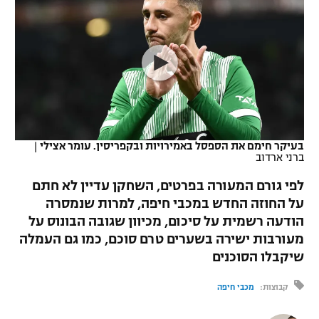
כדורסל נשים
נבחרת ישראל
יורוליג
ליגה ספרדית
טניס
VOD
מכבי תל אביב
מכבי חיפה
יורוקאפ
ליגה איטלקית
כדוריד
הפועל חולון
בית"ר ירושלים
רץ ברשת
ליגה צרפתית
כדורעף
הפועל ירושלים
מכבי תל אביב
ליגה הולנדית
שחייה
תוצאות
בעיקר חימם את הספסל באמירויות ובקפריסין. עומר אצילי
|
דני אבדיה
הפועל תל אביב
ברני ארדוב
ליגה טורקית
ג'ודו
לפי גורם המעורה בפרטים, השחקן עדיין לא חתם
הפועל חיפה
לוח שידורים
על החוזה החדש במכבי חיפה, למרות שנמסרה
ליגה סינית
אגרוף
הודעה רשמית על סיכום, מכיוון שגובה הבונוס על
הפועל באר שבע
ליגה ברזילאית
מעורבות ישירה בשערים טרם סוכם, כמו גם העמלה
ברחבה
ספורט אולימפי
שיקבלו הסוכנים
מכבי נתניה
ליגות נוספות
UFC
קבוצות:
מכבי חיפה
"מעל הליגה" – פודקאסט
בני יהודה
היאבקות WWE