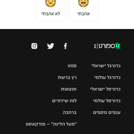
אהבתי
לא אהבתי
כדורגל ישראלי
VOD
כדורגל עולמי
רץ ברשת
ליגת העל
כדורסל ישראלי
תוצאות
ליגת
ליגה לאומית
האלופות
כדורסל עולמי
לוח שידורים
ליגת ווינר
סל
גביע הטוטו
ענפים נוספים
ברחבה
ליגה
NBA
אירופית
"מעל הליגה" – פודקאסט
ליגה לאומית
ליגיונרים
טניס
יורוליג
ליגה אנגלית