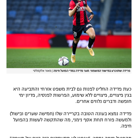
רשיון להקרנה פומבית לבית עסק
הצטרפות לחבילת הערוצים
לוח דרושים – ג'ובנט
תגיות
המגזין
פרידה שתוכרע במישור המשפטי. סער פדידה במדי הפועל חיפה
|
מאור אלקסלסי
כעת פדידה החליט לפנות גם לבית משפט אזרחי והתביעה היא
בגין פיצויים, פיצויים ללא שימוע, הפרשות לפנסיה, פדיון ימי
חופשה ודברים נלווים אחרים.
פדידה נמצא בעונה הטובה בקריירה שלו (חמישה שערים ובישול)
ולמעשה פורח תחת אסף נימני, מה שהתקשה לעשות בהפועל
חיפה.