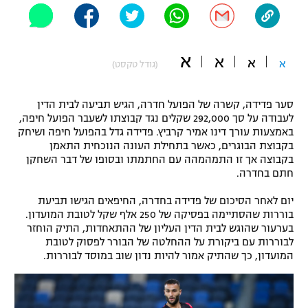
"מחצית בשכונה" – פודקאסט
אופניים
א
א
ספורט מוטורי
א
א
משתתפים וזוכים בפרסים
(גודל טקסט)
כדורמים
סער פדידה, קשרה של הפועל חדרה, הגיש תביעה לבית הדין
תקנון משתתפים וזוכים בפרסים
טניס
לעבודה על סך 292,000 שקלים נגד קבוצתו לשעבר הפועל חיפה,
פוטבול אמריקאי NFL
באמצעות עורך דינו אמיר קרביץ. פדידה גדל בהפועל חיפה ושיחק
תקנון עבור פעילות אלקטרה
בקבוצת הבוגרים, כאשר בתחילת העונה הנוכחית התאמן
גיימינג E-Sports
בקבוצה אך זו התמהמהה עם החתמתו ובסופו של דבר השחקן
בייסבול MLB
תקנון עבור פעילות ספורט 1 – "מרלן"
חתם בחדרה.
ספורט אתגרי ואקסטרים
יום לאחר הסיכום של פדידה בחדרה, החיפאים הגישו תביעת
תנאי שימוש
בוררות שהסתיימה בפסיקה של 250 אלף שקל לטובת המועדון.
אומנויות לחימה
בערעור שהוגש לבית הדין העליון של ההתאחדות, התיק הוחזר
לבוררות עם ביקורת על ההחלטה של הבורר לפסוק לטובת
מדיניות פרטיות
המועדון, כך שהתיק אמור להיות נדון שוב במוסד לבוררות.
גיימינג E-Sports
תקנון פעילות ספורט 1