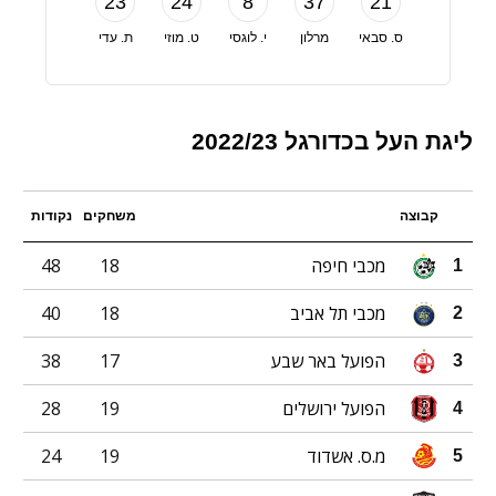
23
24
8
37
21
ס. סבאי
מרלון
י. לוגסי
ט. מוזי
ת. עדי
ליגת העל בכדורגל 2022/23
קבוצה
משחקים
נקודות
מכבי חיפה
18
48
1
מכבי תל אביב
18
40
2
הפועל באר שבע
17
38
3
הפועל ירושלים
19
28
4
מ.ס. אשדוד
19
24
5