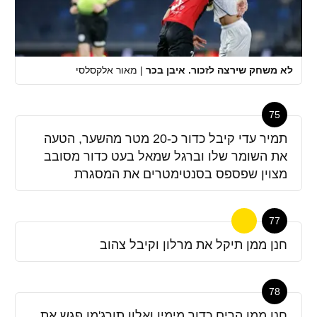
לא משחק שירצה לזכור. איבן בכר
|
מאור אלקסלסי
75
תמיר עדי קיבל כדור כ-20 מטר מהשער, הטעה
את השומר שלו וברגל שמאל בעט כדור מסובב
מצוין שפספס בסנטימטרים את המסגרת
77
חנן ממן תיקל את מרלון וקיבל צהוב
78
חנן ממן הרים כדור מימין ואלון תורג'מן פגש את