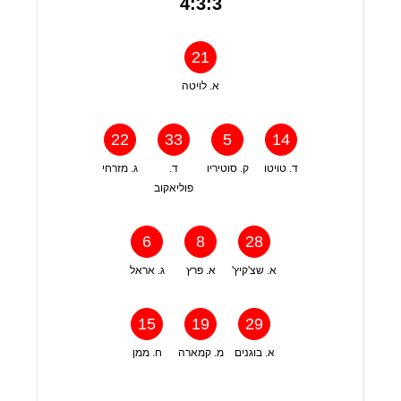
4:3:3
21
א. לויטה
22
33
5
14
ד. טויטו
ק. סוטיריו
ד.
ג. מזרחי
פוליאקוב
6
8
28
א. שצ'קיץ'
א. פרץ
ג. אראל
15
19
29
א. בוגנים
מ. קמארה
ח. ממן