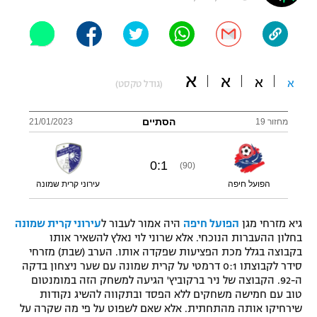
"מחצית בשכונה" – פודקאסט
אופניים
ספורט מוטורי
משתתפים וזוכים בפרסים
א
א
א
א
(גודל טקסט)
כדורמים
תקנון משתתפים וזוכים בפרסים
טניס
הסתיים
מחזור 19
21/01/2023
פוטבול אמריקאי NFL
תקנון עבור פעילות אלקטרה
גיימינג E-Sports
0
:
1
בייסבול MLB
(90)
תקנון עבור פעילות ספורט 1 – "מרלן"
הפועל חיפה
עירוני קרית שמונה
ספורט אתגרי ואקסטרים
תנאי שימוש
גיא מזרחי מגן
הפועל חיפה
היה אמור לעבור ל
עירוני קרית שמונה
אומנויות לחימה
בחלון ההעברות הנוכחי. אלא שרוני לוי נאלץ להשאיר אותו
בקבוצה בגלל מכת הפציעות שפקדה אותו. הערב (שבת) מזרחי
מדיניות פרטיות
סידר לקבוצתו 0:1 דרמטי על קרית שמונה עם שער ניצחון בדקה
גיימינג E-Sports
ה-92. הקבוצה של ניר ברקוביץ' הגיעה למשחק הזה במומנטום
טוב עם חמישה משחקים ללא הפסד ובתקווה להשיג נקודות
תקנון פעילות ספורט 1
שירחיקו אותה מהתחתית. אלא שאם לשפוט על פי מה שקרה על