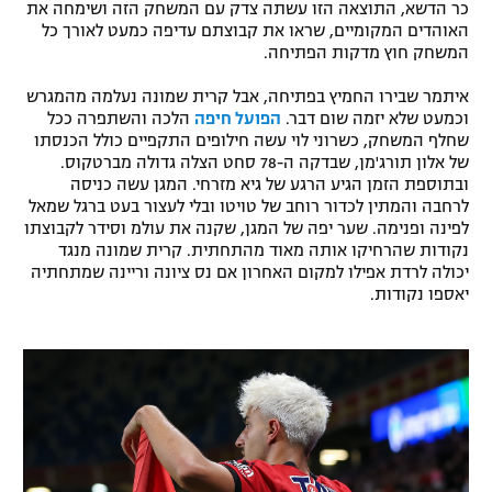
כר הדשא, התוצאה הזו עשתה צדק עם המשחק הזה ושימחה את
רשיון להקרנה פומבית לבית עסק
האוהדים המקומיים, שראו את קבוצתם עדיפה כמעט לאורך כל
המשחק חוץ מדקות הפתיחה.
הצטרפות לחבילת הערוצים
איתמר שבירו החמיץ בפתיחה, אבל קרית שמונה נעלמה מהמגרש
וכמעט שלא יזמה שום דבר.
הפועל חיפה
הלכה והשתפרה ככל
לוח דרושים – ג'ובנט
שחלף המשחק, כשרוני לוי עשה חילופים התקפיים כולל הכנסתו
של אלון תורג'מן, שבדקה ה-78 סחט הצלה גדולה מברטקוס.
ובתוספת הזמן הגיע הרגע של גיא מזרחי. המגן עשה כניסה
תגיות
לרחבה והמתין לכדור רוחב של טויטו ובלי לעצור בעט ברגל שמאל
לפינה ופנימה. שער יפה של המגן, שקנה את עולמ וסידר לקבוצתו
המגזין
נקודות שהרחיקו אותה מאוד מהתחתית. קרית שמונה מנגד
יכולה לרדת אפילו למקום האחרון אם נס ציונה וריינה שמתחתיה
יאספו נקודות.