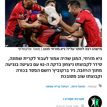
כדורסל נשים
נבחרת ישראל
יורוליג
ליגה ספרדית
טניס
VOD
מכבי תל אביב
מכבי חיפה
יורוקאפ
ליגה איטלקית
כדוריד
הפועל חולון
בית"ר ירושלים
רץ ברשת
ליגה צרפתית
כדורעף
הפועל ירושלים
מכבי תל אביב
ליגה הולנדית
שחייה
תוצאות
מישהו רצה לוותר עליו? גיא מזרחי חוגג
|
מאור אלקסלסי
דני אבדיה
הפועל תל אביב
ליגה טורקית
גיא מזרחי, המגן שהיה אמור לעבור לקרית שמונה,
ג'ודו
הפועל חיפה
סידר לקבוצתו ניצחון בדקה ה-92 עם בעיטה בנגיעה
לוח שידורים
ליגה סינית
מתוך הרחבה. ניר ברקוביץ' רושם הפסד בכורה
אגרוף
הפועל באר שבע
וקבוצתו שוב מסובכת
ליגה ברזילאית
ברחבה
ספורט אולימפי
מכבי נתניה
קבוצות:
הפועל חיפה
הפועל קרית שמונה
ליגות נוספות
UFC
"מעל הליגה" – פודקאסט
בני יהודה
מערכת ספורט 1
היאבקות WWE
שבת, 22:19, 21.01.23