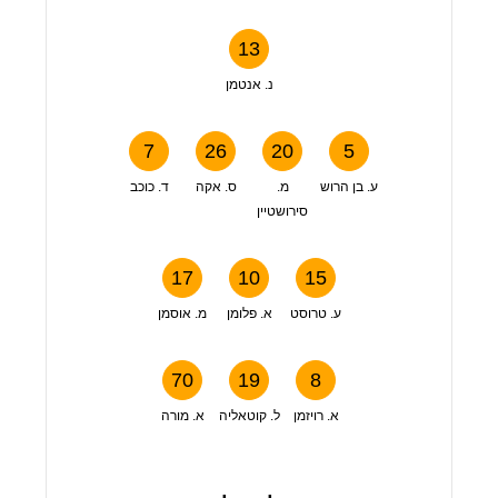
13
נ. אנטמן
7
26
20
5
ע. בן הרוש
מ.
ס. אקה
ד. כוכב
סירושטיין
17
10
15
ע. טרוסט
א. פלומן
מ. אוסמן
70
19
8
א. רויזמן
ל. קוטאליה
א. מורה