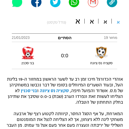
"מחצית בשכונה" – פודקאסט
אופניים
א
א
א
א
(גודל טקסט)
ספורט מוטורי
משתתפים וזוכים בפרסים
הסתיים
מחזור 19
21/01/2023
כדורמים
תקנון משתתפים וזוכים בפרסים
טניס
פוטבול אמריקאי NFL
0
:
0
תקנון עבור פעילות אלקטרה
סקציה נס ציונה
בני סכנין
גיימינג E-Sports
בייסבול MLB
תקנון עבור פעילות ספורט 1 – "מרלן"
אוהדי הכדורגל חיכו זמן רב עד לשער הראשון במחזור ה-19 בליגת
ספורט אתגרי ואקסטרים
העל, ובעוד השערים המיוחלים בסופו של דבר נכבשו במשחקיהן
תנאי שימוש
של מ.ס. אשדוד והפועל חיפה,
סקציה נס ציונה
ו
בני סכנין
לא
אומנויות לחימה
הצליחו לעשות זאת ונפרדו הערב (שבת) ב-0:0 שסיבך את שתיהן
בחלק התחתון של הטבלה.
מדיניות פרטיות
גיימינג E-Sports
המארחת, על אף הסגל החסר, קיוותה לקטוע רצף של ארבעה
משחקי ליגה ללא ניצחון, אך לא הצליחה לנצל את המומנטום
תקנון פעילות ספורט 1
השלילי של יריבתה ונעצרה פעם אחר פעם אצל גד עמוס. מן העבר