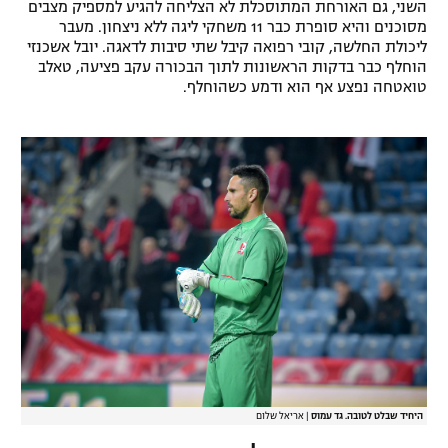
השני, גם האורחת המתוסכלת לא הצליחה להגיע למספיק מצבים
רשיון להקרנה פומבית לבית עסק
מסוכנים והיא סופרת כבר 11 משחקי ליגה ללא ניצחון. מעבר
ליכולת החלשה, קובי רפואה קיבל שתי סיבות לדאגה. יובל אשכנזי
הוחלף כבר בדקות הראשונות לתוך הבכורה עקב פציעה, טאלב
הצטרפות לחבילת הערוצים
טואטחה נפצע אף הוא ודמע כשהוחלף.
לוח דרושים – ג'ובנט
תגיות
המגזין
היחיד שבלט לטובה. גד עמוס
|
אריאל שלום