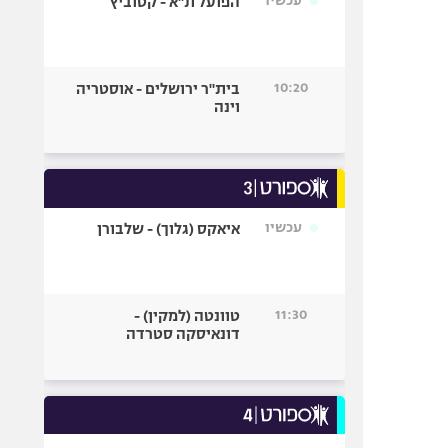
עכשיו
הפועל ת"א - קטוביץ
10:20
בית"ר ירושלים - אוסטריה
וינה
עכשיו
איאקס (גלוך) - שלבורן
11:30
טוונטה (למקין) -
דונאיסקה סטרדה