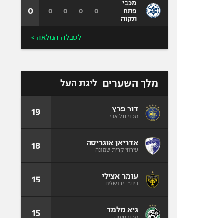
מכבי
0
0
0
0
0
פתח
תקוה
לטבלה המלאה >
מלך השערים
ליגת העל
דור פרץ
19
מכבי תל אביב
אדריאן אוגריסה
18
עירוני קרית שמונה
עומר אצילי
15
בית"ר ירושלים
גיא מלמד
15
מכבי חיפה