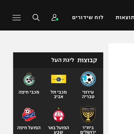
וצאות
לוח שידורים
כדורסל עולמי
ענפים נוספים
קבוצות
ליגת העל
NBA
טניס
יורוליג
כדוריד
יורוקאפ
כדורעף
שחייה
עירוני
מכבי תל
מכבי חיפה
טבריה
אביב
ג'ודו
אגרוף
ספורט אולימפי
UFC
בית"ר
הפועל באר
הפועל חיפה
ירושלים
שבע