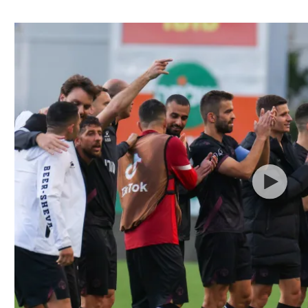
ל אביב
ליגה טורקית
תל אביב
ליגה סינית
חיפה
ליגה ברזילאית
באר שבע
ליגות נוספות
תניה
דה