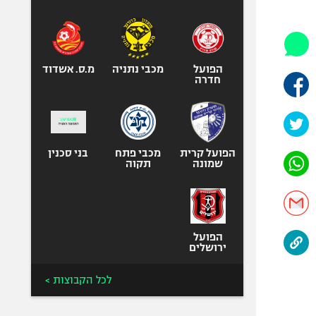
היאבקות WWE
אופניים
ספורט מוטורי
כדורמים
הפועל
מכבי נתניה
מ.ס. אשדוד
חדרה
פוטבול אמריקאי NFL
בייסבול MLB
ספורט אתגרי
ואקסטרים
הפועל קרית
מכבי פתח
בני סכנין
שמונה
תקוה
אומנויות לחימה
גיימינג E-Sports
הפועל
ירושלים
לכל הקבוצות >