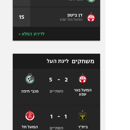
דן ביטון
15
הפועל באר שבע
לדירוג המלא >
משחקים
ליגת העל
5
-
2
הפועל באר
הסתיים
מכבי חיפה
שבע
1
-
1
בית"ר
הפועל תל
הסתיים