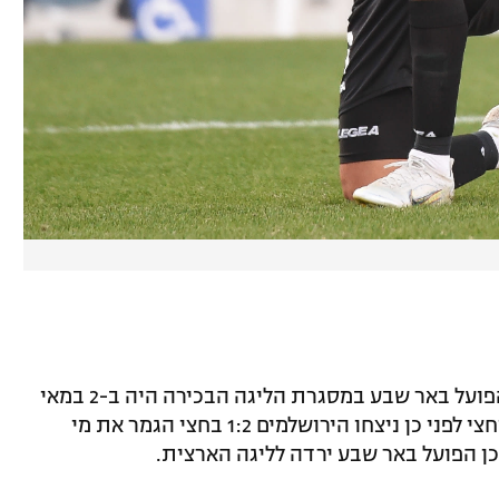
* הניצחון האחרון של הפועל ירושלים על הפועל באר שבע במסגרת הליגה הבכירה היה ב-2 במאי
1998, אז אריק ששון קבע 0:1 ביתי. שבוע וחצי לפני כן ניצחו הירושלמים 1:2 בחצי הגמר את מי
ן הפועל באר שבע ירדה לליגה הארצית.