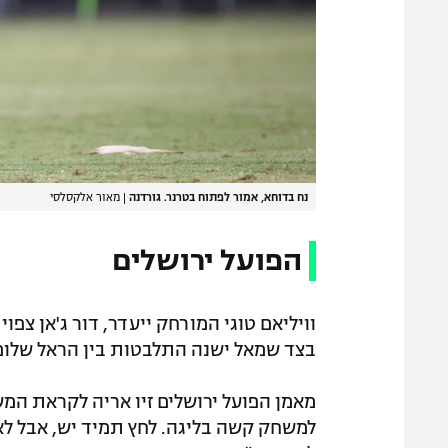
נח בדוחא, אמור לפתוח בטרנר. גורדנה
|
מאור אלקסלסי
הפועל ירושלים
וויליאם טוגי המורחק ייעדר, דור ג'אן צפו
בצד שמאל ישנה התלבטות בין הראל שלום ל
מאמן הפועל ירושלים זיו אריה לקראת המש
למשחק קשה בליגה. לחץ תמיד יש, אבל ל