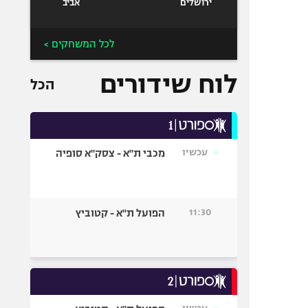
ירושלים
אביב
לכל המשחקים >
לוח שידורים
הכל
עכשיו
מכבי ת"א - צסק"א סופיה
11:30
הפועל ת"א - קטוביץ