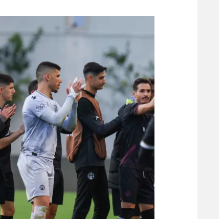
משתתפים וזוכים בפרסים
מכבי ת
הפועל 
תקנון משתתפים וזוכים בפרסים
הפועל 
תקנון עבור פעילות אלקטרה
הפועל 
תקנון עבור פעילות ספורט 1 – "מרלן"
מכבי נ
טניס
בני יהו
גיימינג E-Sports
תנאי שימוש
מדיניות פרטיות
תקנון פעילות ספורט 1
רשיון להקרנה פומבית לבית עסק
הצטרפות לחבילת הערוצים
לוח דרושים – ג'ובנט
תגיות