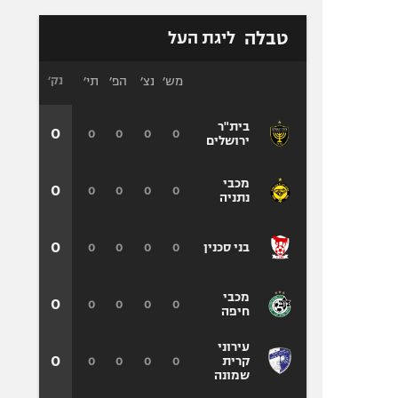
טבלה
ליגת העל
מש׳
נצ׳
הפ׳
תי׳
נק׳
בית"ר
0
0
0
0
0
ירושלים
מכבי
0
0
0
0
0
נתניה
0
0
0
0
0
בני סכנין
מכבי
0
0
0
0
0
חיפה
עירוני
0
0
0
0
0
קרית
שמונה