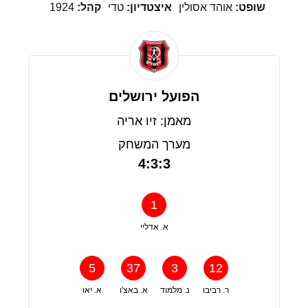
שופט:
אוהד אסולין
איצטדיון:
טדי
קהל:
1924
הפועל ירושלים
מאמן: זיו אריה
מערך המשחק
4:3:3
1
א. אדליי
5
37
3
12
ר. רביבו
נ. מלמוד
א. באצ'ו
א. יאו