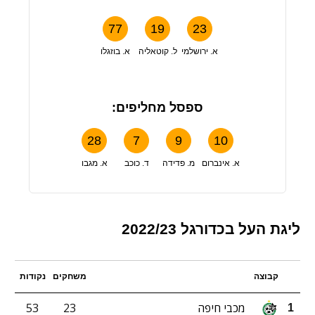
77
19
23
א. ירושלמי
ל. קוטאליה
א. בוזגלו
ספסל מחליפים:
28
7
9
10
א. אינברום
מ. פדידה
ד. כוכב
א. מגבו
ליגת העל בכדורגל 2022/23
קבוצה
משחקים
נקודות
מכבי חיפה
23
53
1