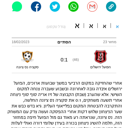
"מחצית בשכונה" – פודקאסט
אופניים
א
א
ספורט מוטורי
א
א
משתתפים וזוכים בפרסים
(גודל טקסט)
כדורמים
הסתיים
מחזור 23
18/02/2023
תקנון משתתפים וזוכים בפרסים
טניס
פוטבול אמריקאי NFL
תקנון עבור פעילות אלקטרה
0
:
1
(46)
גיימינג E-Sports
בייסבול MLB
הפועל ירושלים
סקציה נס ציונה
תקנון עבור פעילות ספורט 1 – "מרלן"
ספורט אתגרי ואקסטרים
אחרי שהחזיקה במקום הרביעי במשך שבועות ארוכים, הפועל
תנאי שימוש
ירושלים איבדה גובה לאחרונה ובשבוע שעברה צנחה למקום
אומנויות לחימה
השישי. אלא שהערב (שבת) הקבוצה של זיו אריה סוף סוף ניצחה
אחרי תשעה משחקים, 0:1 את סקציה נס ציונה החלשה,
מדיניות פרטיות
והתקרבה להבטחת המקום בפלייאוף העליון. גיא בדש כבש את
גיימינג E-Sports
שער הניצחון שלוש דקות אחרי ההפסקה ועשה צדק עם המשחק
הזה. נס ציונה, שנראתה רע מאוד גם מול הפועל חיפה במחזור
תקנון פעילות ספורט 1
הזה, חלמה להשיג ניצחון בכורה בעידן שלומי דורה ואולי לעלות