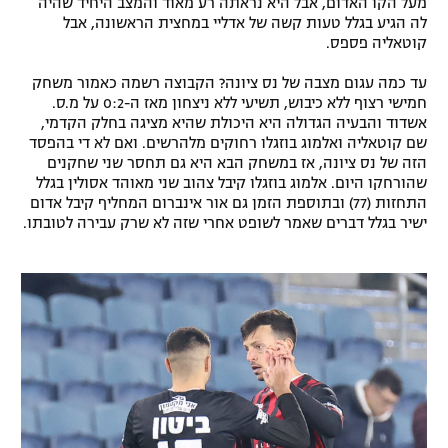
מעל הקו האדום, אבל היא נראתה רע מאוד והמצב היחיד שהיה
לה הגיע בגלל טעות קשה של אדליי במחצית הראשונה, אבל
רשיון להקרנה פומבית לבית עסק
קוטאליה פספס.
הצטרפות לחבילת הערוצים
עד כמה עגום מצבה של נס ציונה? הקבוצה רשמה כאמור משחק
חמישי רצוף ללא כיבוש, תשיעי ללא ניצחון מאז ה-0:2 על מ.ס.
לוח דרושים – ג'ובנט
אשדוד והבעיה הגדולה היא היכולת שהיא מציגה בחלק הקדמי,
שם קוטאליה ואלמוג בוזגלו רחוקים מלהרשים. ואם לא די בהפסד
הזה של נס ציונה, אז במשחק הבא היא גם תחסר שני שחקנים
תגיות
שהורחקו היום. אלמוג בוזגלו קיבל צהוב שני מאוהד אסולין בגלל
התחזות (77) ובתוספת הזמן גם אור אינברום המחליף קיבל אדום
המגזין
ישיר בגלל דברים שאמר לשופט אחרי שזה לא שרק עבירה לטובתו.