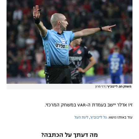
רשיון להקרנה פומבית לבית עסק
הצטרפות לחבילת הערוצים
לוח דרושים – ג'ובנט
תגיות
המגזין
משחק חם. לייבוביץ'
|
דני מרון
זיו אדלר יישב בעמדת ה-VAR במשחק המרכזי.
עוד באותו נושא:
גל לייבוביץ'
,
ליגת העל
מה דעתך על הכתבה?