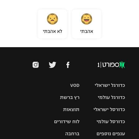
אהבתי
לא אהבתי
כדורגל ישראלי
VOD
כדורגל עולמי
רץ ברשת
ליגת העל
כדורסל ישראלי
תוצאות
ליגת
ליגה לאומית
האלופות
כדורסל עולמי
לוח שידורים
ליגת ווינר
סל
גביע הטוטו
ענפים נוספים
ברחבה
ליגה
NBA