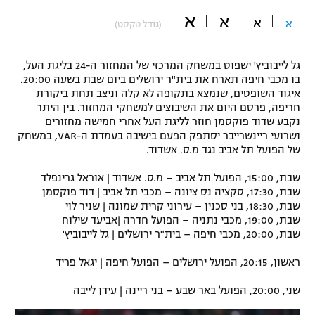
א
"מחצית בשכונה" – פודקאסט
א
א
א
(גודל טקסט)
אופניים
ספורט מוטורי
משתתפים וזוכים בפרסים
גל לייבוביץ' ישפוט במשחק המרכזי של המחזור ה-24 בליגת העל,
בו מכבי חיפה תארח את בית"ר ירושלים ביום שבת בשעה 20:00.
איגוד השופטים, שנמצא בתקופה לא קלה וניצב תחת ביקורת
כדורמים
תקנון משתתפים וזוכים בפרסים
חריפה, פרסם היום את השיבוצים למשחקי המחזור. בין היתר
טניס
נקבע שדוד פוקסמן חוזר לליגת העל אחרי חמישה מחזורים
פוטבול אמריקאי NFL
ושרועי ריינשרייבר יסתפק הפעם בישיבה בעמדת ה-VAR, במשחק
תקנון עבור פעילות אלקטרה
של הפועל תל אביב נגד מ.ס. אשדוד.
גיימינג E-Sports
בייסבול MLB
תקנון עבור פעילות ספורט 1 – "מרלן"
שבת, 15:00, הפועל תל אביב – מ.ס. אשדוד | אוראל גרינפלד
שבת, 17:30, סקציה נס ציונה – מכבי תל אביב | דוד פוקסמן
ספורט אתגרי ואקסטרים
שבת, 18:30, בני סכנין – עירוני קרית שמונה | שניר לוי
תנאי שימוש
שבת, 19:00, מכבי נתניה – הפועל חדרה |אביעד שילוח
אומנויות לחימה
שבת, 20:00, מכבי חיפה – בית"ר ירושלים | גל לייבוביץ'
מדיניות פרטיות
ראשון, 20:15, הפועל ירושלים – הפועל חיפה | יגאל פריד
גיימינג E-Sports
שני, 20:00, הפועל באר שבע – בני ריינה | עידן לייבה
תקנון פעילות ספורט 1