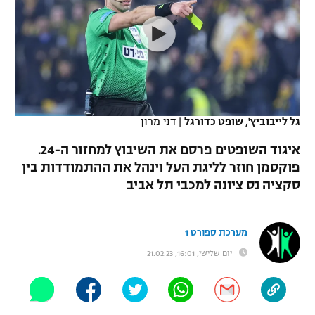
כדורסל נשים
נבחרת ישראל
יורוליג
ליגה ספרדית
טניס
VOD
מכבי תל אביב
מכבי חיפה
יורוקאפ
ליגה איטלקית
כדוריד
הפועל חולון
בית"ר ירושלים
רץ ברשת
ליגה צרפתית
כדורעף
הפועל ירושלים
מכבי תל אביב
גל לייבוביץ', שופט כדורגל
|
דני מרון
ליגה הולנדית
שחייה
תוצאות
דני אבדיה
איגוד השופטים פרסם את השיבוץ למחזור ה-24.
הפועל תל אביב
פוקסמן חוזר לליגת העל וינהל את ההתמודדות בין
ליגה טורקית
ג'ודו
סקציה נס ציונה למכבי תל אביב
הפועל חיפה
לוח שידורים
ליגה סינית
אגרוף
הפועל באר שבע
מערכת ספורט 1
ליגה ברזילאית
ברחבה
ספורט אולימפי
מכבי נתניה
יום שלישי, 16:01, 21.02.23
ליגות נוספות
UFC
"מעל הליגה" – פודקאסט
בני יהודה
היאבקות WWE